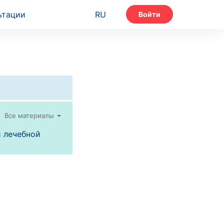
ьтации
RU
Войти
Все материалы
и лечебной