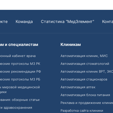
екте
Команда
Статистика "МедЭлемент"
Конт
ам и специалистам
Клиникам
онный кабинет врача
Автоматизация клиник, МИС
ческие протоколы МЗ РК
Автоматизация стоматологий
ческие рекомендации РФ
Автоматизация клиник ВРТ, ЭК
ческие протоколы МЗ РБ
Автоматизация стационаров
ы мировой медицинской
Автоматизация аптек
дики
Автоматизация блока питания
вания: обзорные статьи
Реклама и продвижение клини
и здравоохранения
Разработка сайта клиники