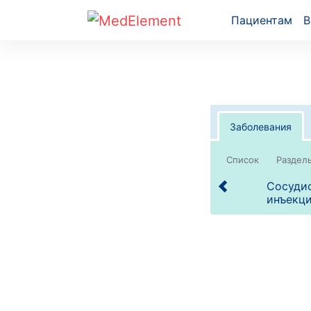
Пациентам
В
Заболевания
Список
Сосудис
инъекци