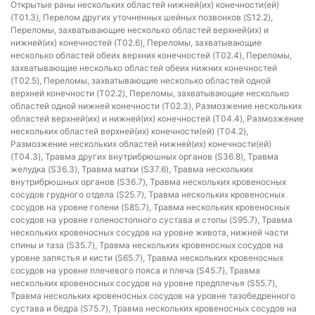
Открытые раны нескольких областей нижней(их) конечности(ей)
(T01.3), Перелом других уточненных шейных позвонков (S12.2),
Переломы, захватывающие несколько областей верхней(их) и
нижней(их) конечностей (T02.6), Переломы, захватывающие
несколько областей обеих верхних конечностей (T02.4), Переломы,
захватывающие несколько областей обеих нижних конечностей
(T02.5), Переломы, захватывающие несколько областей одной
верхней конечности (T02.2), Переломы, захватывающие несколько
областей одной нижней конечности (T02.3), Размозжение нескольких
областей верхней(их) и нижней(их) конечностей (T04.4), Размозжение
нескольких областей верхней(их) конечности(ей) (T04.2),
Размозжение нескольких областей нижней(их) конечности(ей)
(T04.3), Травма других внутрибрюшных органов (S36.8), Травма
желудка (S36.3), Травма матки (S37.6), Травма нескольких
внутрибрюшных органов (S36.7), Травма нескольких кровеносных
сосудов грудного отдела (S25.7), Травма нескольких кровеносных
сосудов на уровне голени (S85.7), Травма нескольких кровеносных
сосудов на уровне голеностопного сустава и стопы (S95.7), Травма
нескольких кровеносных сосудов на уровне живота, нижней части
спины и таза (S35.7), Травма нескольких кровеносных сосудов на
уровне запястья и кисти (S65.7), Травма нескольких кровеносных
сосудов на уровне плечевого пояса и плеча (S45.7), Травма
нескольких кровеносных сосудов на уровне предплечья (S55.7),
Травма нескольких кровеносных сосудов на уровне тазобедренного
сустава и бедра (S75.7), Травма нескольких кровеносных сосудов на