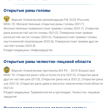
Открытые раны головы
Версия:
Клинические рекомендации РФ 2025 (Россия)
МКБ-10:
Множественные открытые раны головы (S01.7),
Множественные поверхностные травмы головы (S00.7), Открытая
рана волосистой части головы (S01.0), Поверхностная травма
волосистой части головы (S00.0), Поверхностная травма головы
неуточненной локализации (S00.9), Поверхностная травма других
частей головы (S00.8)
Раздел медицины:
Нейрохирургия
Открытые раны челюстно-лицевой области
Версия:
Клинические протоколы МЗ РК - 2015 (Казахстан)
МКБ-10:
Открытая рана губы и полости рта (S01.5), Открытая рана
других частей шеи (S11.8), Открытая рана носа (S01.2), Открытая рана
уха (S01.3), Открытая рана щеки и височно-нижнечелюстной области
(S01.4)
Раздел медицины:
Травматология и ортопедия, Челюстно-лицевая
хирургия
Очаговое повреждение головного мозга у