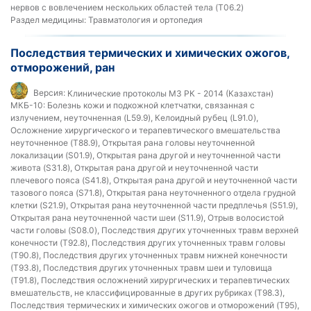
нервов с вовлечением нескольких областей тела (T06.2)
Раздел медицины:
Травматология и ортопедия
Последствия термических и химических ожогов,
отморожений, ран
Версия:
Клинические протоколы МЗ РК - 2014 (Казахстан)
МКБ-10:
Болезнь кожи и подкожной клетчатки, связанная с
излучением, неуточненная (L59.9), Келоидный рубец (L91.0),
Осложнение хирургического и терапевтического вмешательства
неуточненное (T88.9), Открытая рана головы неуточненной
локализации (S01.9), Открытая рана другой и неуточненной части
живота (S31.8), Открытая рана другой и неуточненной части
плечевого пояса (S41.8), Открытая рана другой и неуточненной части
тазового пояса (S71.8), Открытая рана неуточненного отдела грудной
клетки (S21.9), Открытая рана неуточненной части предплечья (S51.9),
Открытая рана неуточненной части шеи (S11.9), Отрыв волосистой
части головы (S08.0), Последствия других уточненных травм верхней
конечности (T92.8), Последствия других уточненных травм головы
(T90.8), Последствия других уточненных травм нижней конечности
(T93.8), Последствия других уточненных травм шеи и туловища
(T91.8), Последствия осложнений хирургических и терапевтических
вмешательств, не классифицированные в других рубриках (T98.3),
Последствия термических и химических ожогов и отморожений (T95),