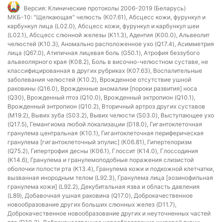
Версия:
Клинические протоколы 2006-2019 (Беларусь)
МКБ-10:
"Щелкающая" челюсть (К07.61), Абсцесс кожи, фурункул и
карбункул лица (L02.0), Абсцесс кожи, фурункул и карбункул шеи
(L02.1), Абсцесс слюнной железы (K11.3), Адентия (K00.0), Альвеолит
челюстей (K10.3), Аномально расположенное ухо (Q17.4), Асимметрия
лица (Q67.0), Атипичная лицевая боль (G50.1), Атрофия беззубого
альвеолярного края (K08.2), Боль в височно-челюстном суставе, не
классифицированная в других рубриках (К07.63), Воспалительные
заболевания челюстей (K10.2), Врожденное отсутствие ушной
раковины (Q16.0), Врожденные аномалии [пороки развития] носа
(Q30), Врожденный птоз (Q10.0), Врожденный эктропион (Q10.1),
Врожденный энтропион (Q10.2), Вторичный артроз других суставов
(M19.2), Вывих зуба (S03.2), Вывих челюсти (S03.0), Выступающее ухо
(Q17.5), Гемангиома любой локализации (D18.0), Гигантоклеточная
гранулема центральная (K10.1), Гигантоклеточная периферическая
гранулема [гигантоклеточный эпулис] (К06.81), Гипертелоризм
(Q75.2), Гипертрофия десны (K06.1), Глоссит (K14.0), Глоссодиния
(K14.6), Гранулема и гранулемоподобные поражения слизистой
оболочки полости рта (K13.4), Гранулема кожи и подкожной клетчатки,
вызванная инородным телом (L92.3), Гранулема лица [эозинофильная
гранулема кожи] (L92.2), Декубитальная язва и область давления
(L89), Добавочная ушная раковина (Q17.0), Доброкачественное
новообразование других больших слюнных желез (D11.7),
Доброкачественное новообразование других и неуточненных частей