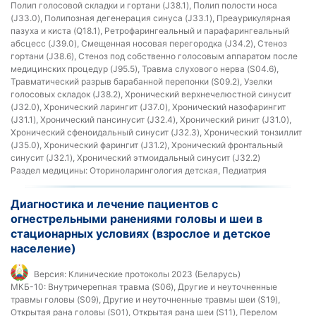
Полип голосовой складки и гортани (J38.1), Полип полости носа
(J33.0), Полипозная дегенерация синуса (J33.1), Преаурикулярная
пазуха и киста (Q18.1), Ретрофарингеальный и парафарингеальный
абсцесс (J39.0), Смещенная носовая перегородка (J34.2), Стеноз
гортани (J38.6), Стеноз под собственно голосовым аппаратом после
медицинских процедур (J95.5), Травма слухового нерва (S04.6),
Травматический разрыв барабанной перепонки (S09.2), Узелки
голосовых складок (J38.2), Хронический верхнечелюстной синусит
(J32.0), Хронический ларингит (J37.0), Хронический назофарингит
(J31.1), Хронический пансинусит (J32.4), Хронический ринит (J31.0),
Хронический сфеноидальный синусит (J32.3), Хронический тонзиллит
(J35.0), Хронический фарингит (J31.2), Хронический фронтальный
синусит (J32.1), Хронический этмоидальный синусит (J32.2)
Раздел медицины:
Оториноларингология детская, Педиатрия
Диагностика и лечение пациентов с
огнестрельными ранениями головы и шеи в
стационарных условиях (взрослое и детское
население)
Версия:
Клинические протоколы 2023 (Беларусь)
МКБ-10:
Внутричерепная травма (S06), Другие и неуточненные
травмы головы (S09), Другие и неуточненные травмы шеи (S19),
Открытая рана головы (S01), Открытая рана шеи (S11), Перелом