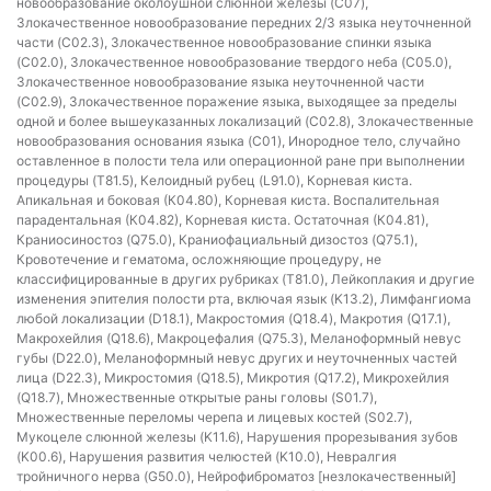
новообразование околоушной слюнной железы (C07),
Злокачественное новообразование передних 2/3 языка неуточненной
части (C02.3), Злокачественное новообразование спинки языка
(C02.0), Злокачественное новообразование твердого неба (C05.0),
Злокачественное новообразование языка неуточненной части
(C02.9), Злокачественное поражение языка, выходящее за пределы
одной и более вышеуказанных локализаций (C02.8), Злокачественные
новообразования основания языка (C01), Инородное тело, случайно
оставленное в полости тела или операционной ране при выполнении
процедуры (T81.5), Келоидный рубец (L91.0), Корневая киста.
Апикальная и боковая (К04.80), Корневая киста. Воспалительная
парадентальная (К04.82), Корневая киста. Остаточная (К04.81),
Краниосиностоз (Q75.0), Краниофациальный дизостоз (Q75.1),
Кровотечение и гематома, осложняющие процедуру, не
классифицированные в других рубриках (T81.0), Лейкоплакия и другие
изменения эпителия полости рта, включая язык (K13.2), Лимфангиома
любой локализации (D18.1), Макростомия (Q18.4), Макротия (Q17.1),
Макрохейлия (Q18.6), Макроцефалия (Q75.3), Меланоформный невус
губы (D22.0), Меланоформный невус других и неуточненных частей
лица (D22.3), Микростомия (Q18.5), Микротия (Q17.2), Микрохейлия
(Q18.7), Множественные открытые раны головы (S01.7),
Множественные переломы черепа и лицевых костей (S02.7),
Мукоцеле слюнной железы (K11.6), Нарушения прорезывания зубов
(K00.6), Нарушения развития челюстей (K10.0), Невралгия
тройничного нерва (G50.0), Нейрофиброматоз [незлокачественный]