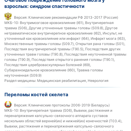
взрослых: синдром спастичности
Версия:
Клинические рекомендации РФ 2013-2017 (Россия)
МКБ-10:
Внутримозговое кровоизлияние (I61), Внутричерепная
травма (S06), Другие уточненные травмы головы (S09.8), Другое
нетравматическое внутричерепное кровоизлияние (I62), Инсульт, не
уточненный как кровоизлияние или инфаркт (I64), Инфаркт мозга (I63),
Множественные травмы головы (S09.7), Открытая рана головы (S01),
Последствия внутричерепной травмы (T90.5), Последствия других
уточненных травм головы (T90.8), Последствия неуточненной травмы
головы (T90.9), Последствия открытого ранения головы (T90.1),
Последствия цереброваскулярных болезней (I69),
Субарахноидальное кровоизлияние (I60), Травма головы
неуточненная (S09.9)
Раздел медицины:
Медицинская реабилитация, Неврология
Переломы костей скелета
Версия:
Клинические протоколы 2006-2019 (Беларусь)
МКБ-10:
Внутричерепная травма (S06), Вывихи, растяжения и
перенапряжения капсульно-связочного аппарата суставов
нескольких областей верхней(их) и нижней(их) конечностей (T03.4),
Вывихи, растяжения и перенапряжения капсульно-связочного