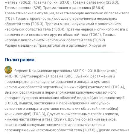
железы (S36.2), Травма почки (S37.0), Травма селезенки (S36.0),
Травма сердца (S26), Травма тонкого кишечника (S36.4),
Травматические ампутации, захватывающие несколько областей тела
(T05), Травмы кровеносных сосудов с вовлечением нескольких
областей тела (T06.3), Травмы мышц и сухожилий с вовлечением
нескольких областей тела (T06.4), Травмы нервов и спинного мозга с
вовлечением нескольких других областей тела (T06.1), Травмы
нервов с вовлечением нескольких областей тела (T06.2)
Раздел медицины:
Травматология и ортопедия, Хирургия
Политравма
Версия:
Клинические протоколы МЗ РК - 2018 (Казахстан)
МКБ-10:
Внутричерепная травма (S06), Вывихи, растяжения и
перенапряжения капсульно-связочного аппарата суставов
нескольких областей верхней(их) и нижней(их) конечностей (T03.4),
Вывихи, растяжения и перенапряжения капсульно-связочного
аппарата суставов нескольких областей верхней(их) конечности(ей)
(T03.2), Вывихи, растяжения и перенапряжения капсульно-
связочного аппарата суставов нескольких областей нижней(их)
конечности(ей) (T03.3), Другие множественные травмы живота,
нижней части спины и таза (S39.7), Другие сочетания вывихов,
растяжений капсульно-связочного аппарата суставов и
перенапряжений нескольких областей тела (T03.8), Другие сочетания