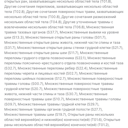
открытых ран, захватывающих несколько областей тела (T01.8),
Другие сочетания переломов, захватывающих несколько областей
тела (T02.8), Другие сочетания поверхностных травм, захватывающих
несколько областей тела (T00.8), Другие сочетания размозжений
нескольких областей тела (T04.8), Другие уточненные травмы с
вовлечением нескольких областей тела (T06.8), Множественная
травма тазовых органов (S37.7), Множественные вывихи на уровне
шеи (S13.3), Множественные открытые раны головы (S01.7),
Множественные открытые раны живота, нижней части спины и таза
(S31.7), Множественные открытые раны стенки грудной клетки (S21.7),
Множественные открытые раны шеи (S11.7), Множественные
переломы грудного отдела позвоночника (S22.1), Множественные
переломы пояснично-крестцового отдела позвоночника и костей таза
(S32.7), Множественные переломы ребер (S22.4), Множественные
переломы черепа и лицевых костей (S02.7), Множественные
переломы шейных позвонков (S12.7), Множественные поверхностные
травмы головы (S00.7), Множественные поверхностные травмы
грудной клетки (S20.7), Множественные поверхностные травмы
живота, нижней части спины и таза (S30.7), Множественные
поверхностные травмы шеи (S10.7), Множественные травмы головы
(S09.7), Множественные травмы грудной клетки (S29.7),
Множественные травмы органов грудной полости (S27.7),
Множественные травмы шеи (S19.7), Открытые раны нескольких
областей верхней(их) и нижней(их) конечности(ей) (T01.6), Открытые
раны нескольких областей верхней(их) конечности(ей) (T01.2),