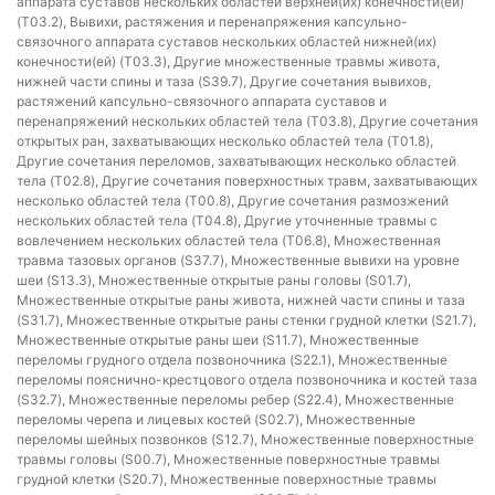
аппарата суставов нескольких областей верхней(их) конечности(ей)
(T03.2), Вывихи, растяжения и перенапряжения капсульно-
связочного аппарата суставов нескольких областей нижней(их)
конечности(ей) (T03.3), Другие множественные травмы живота,
нижней части спины и таза (S39.7), Другие сочетания вывихов,
растяжений капсульно-связочного аппарата суставов и
перенапряжений нескольких областей тела (T03.8), Другие сочетания
открытых ран, захватывающих несколько областей тела (T01.8),
Другие сочетания переломов, захватывающих несколько областей
тела (T02.8), Другие сочетания поверхностных травм, захватывающих
несколько областей тела (T00.8), Другие сочетания размозжений
нескольких областей тела (T04.8), Другие уточненные травмы с
вовлечением нескольких областей тела (T06.8), Множественная
травма тазовых органов (S37.7), Множественные вывихи на уровне
шеи (S13.3), Множественные открытые раны головы (S01.7),
Множественные открытые раны живота, нижней части спины и таза
(S31.7), Множественные открытые раны стенки грудной клетки (S21.7),
Множественные открытые раны шеи (S11.7), Множественные
переломы грудного отдела позвоночника (S22.1), Множественные
переломы пояснично-крестцового отдела позвоночника и костей таза
(S32.7), Множественные переломы ребер (S22.4), Множественные
переломы черепа и лицевых костей (S02.7), Множественные
переломы шейных позвонков (S12.7), Множественные поверхностные
травмы головы (S00.7), Множественные поверхностные травмы
грудной клетки (S20.7), Множественные поверхностные травмы