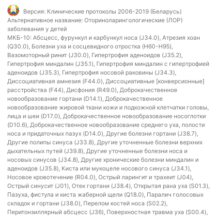
Версия:
Клинические протоколы 2006-2019 (Беларусь)
Альтернативное название:
Оториноларингологические (ЛОР)
заболевания у детей
МКБ-10:
Абсцесс, фурункул и карбункул носа (J34.0), Атрезия хоан
(Q30.0), Болезни уха и сосцевидного отростка (H60-H95),
Вазомоторный ринит (J30.0), Гипертрофия аденоидов (J35.2),
Гипертрофия миндалин (J35.1), Гипертрофия миндалин с гипертрофией
аденоидов (J35.3), Гипертрофия носовой раковины (J34.3),
Диссоциативная амнезия (F44.0), Диссоциативные [конверсионные]
расстройства (F44), Дисфония (R49.0), Доброкачественное
новообразование гортани (D14.1), Доброкачественное
новообразование жировой ткани кожи и подкожной клетчатки головы,
лица и шеи (D17.0), Доброкачественное новообразование носоглотки
(D10.6), Доброкачественное новообразование среднего уха, полости
носа и придаточных пазух (D14.0), Другие болезни гортани (J38.7),
Другие полипы синуса (J33.8), Другие уточненные болезни верхних
дыхательных путей (J39.8), Другие уточненные болезни носа и
носовых синусов (J34.8), Другие хронические болезни миндалин и
аденоидов (J35.8), Киста или мукоцеле носового синуса (J34.1),
Носовое кровотечение (R04.0), Острый ларингит и трахеит (J04),
Острый синусит (J01), Отек гортани (J38.4), Открытая рана уха (S01.3),
Пазуха, фистула и киста жаберной щели (Q18.0), Паралич голосовых
складок и гортани (J38.0), Перелом костей носа (S02.2),
Перитонзиллярный абсцесс (J36), Поверхностная травма уха (S00.4),