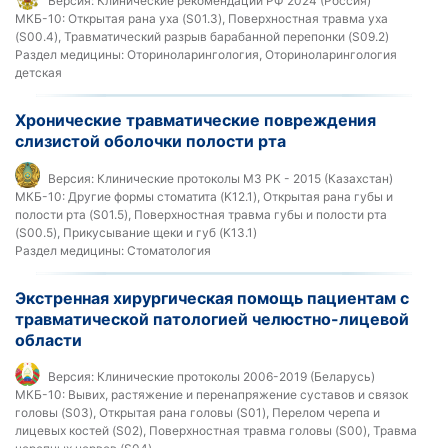
Версия:
Клинические рекомендации РФ 2024 (Россия)
МКБ-10:
Открытая рана уха (S01.3), Поверхностная травма уха
(S00.4), Травматический разрыв барабанной перепонки (S09.2)
Раздел медицины:
Оториноларингология, Оториноларингология
детская
Хронические травматические повреждения
слизистой оболочки полости рта
Версия:
Клинические протоколы МЗ РК - 2015 (Казахстан)
МКБ-10:
Другие формы стоматита (K12.1), Открытая рана губы и
полости рта (S01.5), Поверхностная травма губы и полости рта
(S00.5), Прикусывание щеки и губ (K13.1)
Раздел медицины:
Стоматология
Экстренная хирургическая помощь пациентам с
травматической патологией челюстно-лицевой
области
Версия:
Клинические протоколы 2006-2019 (Беларусь)
МКБ-10:
Вывих, растяжение и перенапряжение суставов и связок
головы (S03), Открытая рана головы (S01), Перелом черепа и
лицевых костей (S02), Поверхностная травма головы (S00), Травма