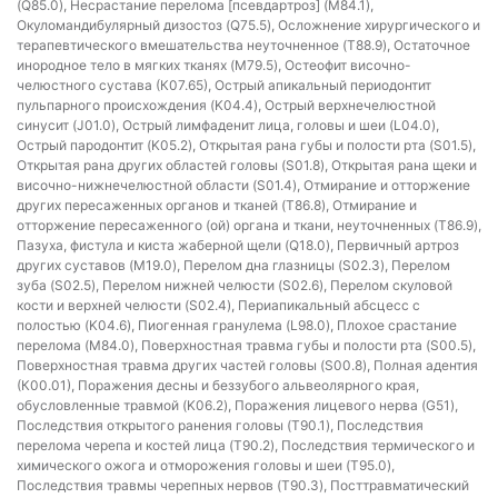
(Q85.0), Несрастание перелома [псевдартроз] (M84.1),
Окуломандибулярный дизостоз (Q75.5), Осложнение хирургического и
терапевтического вмешательства неуточненное (T88.9), Остаточное
инородное тело в мягких тканях (M79.5), Остеофит височно-
челюстного сустава (К07.65), Острый апикальный периодонтит
пульпарного происхождения (K04.4), Острый верхнечелюстной
синусит (J01.0), Острый лимфаденит лица, головы и шеи (L04.0),
Острый пародонтит (K05.2), Открытая рана губы и полости рта (S01.5),
Открытая рана других областей головы (S01.8), Открытая рана щеки и
височно-нижнечелюстной области (S01.4), Отмирание и отторжение
других пересаженных органов и тканей (T86.8), Отмирание и
отторжение пересаженного (ой) органа и ткани, неуточненных (T86.9),
Пазуха, фистула и киста жаберной щели (Q18.0), Первичный артроз
других суставов (M19.0), Перелом дна глазницы (S02.3), Перелом
зуба (S02.5), Перелом нижней челюсти (S02.6), Перелом скуловой
кости и верхней челюсти (S02.4), Периапикальный абсцесс с
полостью (K04.6), Пиогенная гранулема (L98.0), Плохое срастание
перелома (M84.0), Поверхностная травма губы и полости рта (S00.5),
Поверхностная травма других частей головы (S00.8), Полная адентия
(К00.01), Поражения десны и беззубого альвеолярного края,
обусловленные травмой (K06.2), Поражения лицевого нерва (G51),
Последствия открытого ранения головы (T90.1), Последствия
перелома черепа и костей лица (T90.2), Последствия термического и
химического ожога и отморожения головы и шеи (T95.0),
Последствия травмы черепных нервов (T90.3), Посттравматический