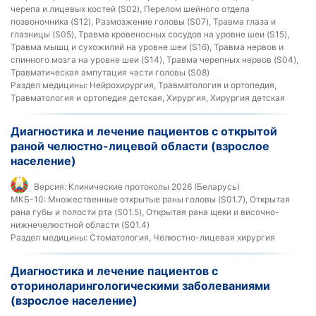
черепа и лицевых костей (S02), Перелом шейного отдела
позвоночника (S12), Размозжение головы (S07), Травма глаза и
глазницы (S05), Травма кровеносных сосудов на уровне шеи (S15),
Травма мышц и сухожилий на уровне шеи (S16), Травма нервов и
спинного мозга на уровне шеи (S14), Травма черепных нервов (S04),
Травматическая ампутация части головы (S08)
Раздел медицины:
Нейрохирургия, Травматология и ортопедия,
Травматология и ортопедия детская, Хирургия, Хирургия детская
Диагностика и лечение пациентов с открытой
раной челюстно-лицевой области (взрослое
население)
Версия:
Клинические протоколы 2026 (Беларусь)
МКБ-10:
Множественные открытые раны головы (S01.7), Открытая
рана губы и полости рта (S01.5), Открытая рана щеки и височно-
нижнечелюстной области (S01.4)
Раздел медицины:
Стоматология, Челюстно-лицевая хирургия
Диагностика и лечение пациентов с
оториноларингологическими заболеваниями
(взрослое население)