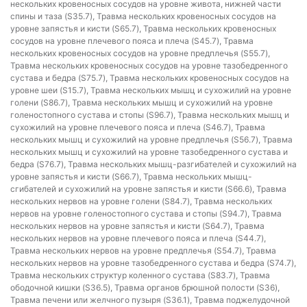
нескольких кровеносных сосудов на уровне живота, нижней части
спины и таза (S35.7), Травма нескольких кровеносных сосудов на
уровне запястья и кисти (S65.7), Травма нескольких кровеносных
сосудов на уровне плечевого пояса и плеча (S45.7), Травма
нескольких кровеносных сосудов на уровне предплечья (S55.7),
Травма нескольких кровеносных сосудов на уровне тазобедренного
сустава и бедра (S75.7), Травма нескольких кровеносных сосудов на
уровне шеи (S15.7), Травма нескольких мышц и сухожилий на уровне
голени (S86.7), Травма нескольких мышц и сухожилий на уровне
голеностопного сустава и стопы (S96.7), Травма нескольких мышц и
сухожилий на уровне плечевого пояса и плеча (S46.7), Травма
нескольких мышц и сухожилий на уровне предплечья (S56.7), Травма
нескольких мышц и сухожилий на уровне тазобедренного сустава и
бедра (S76.7), Травма нескольких мышц-разгибателей и сухожилий на
уровне запястья и кисти (S66.7), Травма нескольких мышц-
сгибателей и сухожилий на уровне запястья и кисти (S66.6), Травма
нескольких нервов на уровне голени (S84.7), Травма нескольких
нервов на уровне голеностопного сустава и стопы (S94.7), Травма
нескольких нервов на уровне запястья и кисти (S64.7), Травма
нескольких нервов на уровне плечевого пояса и плеча (S44.7),
Травма нескольких нервов на уровне предплечья (S54.7), Травма
нескольких нервов на уровне тазобедренного сустава и бедра (S74.7),
Травма нескольких структур коленного сустава (S83.7), Травма
ободочной кишки (S36.5), Травма органов брюшной полости (S36),
Травма печени или желчного пузыря (S36.1), Травма поджелудочной