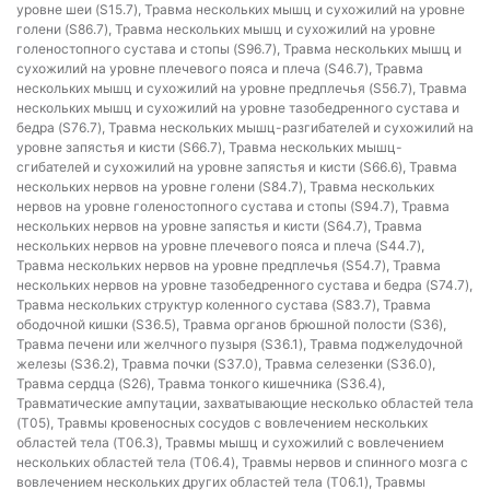
уровне шеи (S15.7), Травма нескольких мышц и сухожилий на уровне
голени (S86.7), Травма нескольких мышц и сухожилий на уровне
голеностопного сустава и стопы (S96.7), Травма нескольких мышц и
сухожилий на уровне плечевого пояса и плеча (S46.7), Травма
нескольких мышц и сухожилий на уровне предплечья (S56.7), Травма
нескольких мышц и сухожилий на уровне тазобедренного сустава и
бедра (S76.7), Травма нескольких мышц-разгибателей и сухожилий на
уровне запястья и кисти (S66.7), Травма нескольких мышц-
сгибателей и сухожилий на уровне запястья и кисти (S66.6), Травма
нескольких нервов на уровне голени (S84.7), Травма нескольких
нервов на уровне голеностопного сустава и стопы (S94.7), Травма
нескольких нервов на уровне запястья и кисти (S64.7), Травма
нескольких нервов на уровне плечевого пояса и плеча (S44.7),
Травма нескольких нервов на уровне предплечья (S54.7), Травма
нескольких нервов на уровне тазобедренного сустава и бедра (S74.7),
Травма нескольких структур коленного сустава (S83.7), Травма
ободочной кишки (S36.5), Травма органов брюшной полости (S36),
Травма печени или желчного пузыря (S36.1), Травма поджелудочной
железы (S36.2), Травма почки (S37.0), Травма селезенки (S36.0),
Травма сердца (S26), Травма тонкого кишечника (S36.4),
Травматические ампутации, захватывающие несколько областей тела
(T05), Травмы кровеносных сосудов с вовлечением нескольких
областей тела (T06.3), Травмы мышц и сухожилий с вовлечением
нескольких областей тела (T06.4), Травмы нервов и спинного мозга с
вовлечением нескольких других областей тела (T06.1), Травмы