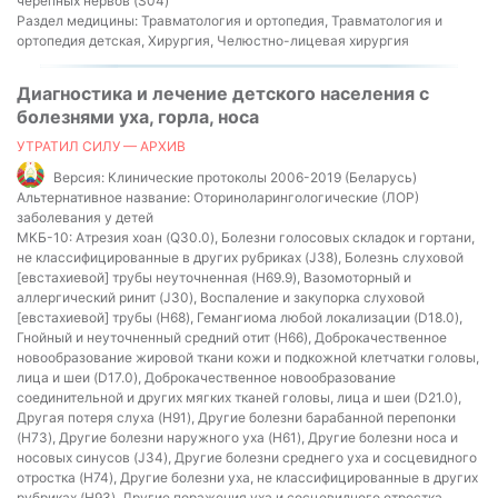
черепных нервов (S04)
Раздел медицины:
Травматология и ортопедия, Травматология и
ортопедия детская, Хирургия, Челюстно-лицевая хирургия
Диагностика и лечение детского населения с
болезнями уха, горла, носа
УТРАТИЛ СИЛУ — АРХИВ
Версия:
Клинические протоколы 2006-2019 (Беларусь)
Альтернативное название:
Оториноларингологические (ЛОР)
заболевания у детей
МКБ-10:
Атрезия хоан (Q30.0), Болезни голосовых складок и гортани,
не классифицированные в других рубриках (J38), Болезнь слуховой
[евстахиевой] трубы неуточненная (H69.9), Вазомоторный и
аллергический ринит (J30), Воспаление и закупорка слуховой
[евстахиевой] трубы (H68), Гемангиома любой локализации (D18.0),
Гнойный и неуточненный средний отит (H66), Доброкачественное
новообразование жировой ткани кожи и подкожной клетчатки головы,
лица и шеи (D17.0), Доброкачественное новообразование
соединительной и других мягких тканей головы, лица и шеи (D21.0),
Другая потеря слуха (H91), Другие болезни барабанной перепонки
(H73), Другие болезни наружного уха (H61), Другие болезни носа и
носовых синусов (J34), Другие болезни среднего уха и сосцевидного
отростка (H74), Другие болезни уха, не классифицированные в других
рубриках (H93), Другие поражения уха и сосцевидного отростка