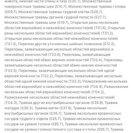
живота, нижней части спины и таза (S30.7), Множественные
поверхностные травмы шеи (S10.7), Множественные травмы головы
(S09.7), Множественные травмы грудной клетки (S29.7),
Множественные травмы органов грудной полости (S27.7),
Множественные травмы шеи (S19.7), Открытые раны нескольких
областей верхней(их) и нижней(их) конечности(ей) (T01.6), Открытые
раны нескольких областей верхней(их) конечности(ей) (T01.2),
Открытые раны нескольких областей нижней(их) конечности(ей)
(T01.3), Перелом других уточненных шейных позвонков (S12.2),
Переломы, захватывающие несколько областей верхней(их) и
нижней(их) конечностей (T02.6), Переломы, захватывающие
несколько областей обеих верхних конечностей (T02.4), Переломы,
захватывающие несколько областей обеих нижних конечностей
(T02.5), Переломы, захватывающие несколько областей одной
верхней конечности (T02.2), Переломы, захватывающие несколько
областей одной нижней конечности (T02.3), Размозжение нескольких
областей верхней(их) и нижней(их) конечностей (T04.4), Размозжение
нескольких областей верхней(их) конечности(ей) (T04.2),
Размозжение нескольких областей нижней(их) конечности(ей)
(T04.3), Травма других внутрибрюшных органов (S36.8), Травма
желудка (S36.3), Травма матки (S37.6), Травма нескольких
внутрибрюшных органов (S36.7), Травма нескольких кровеносных
сосудов грудного отдела (S25.7), Травма нескольких кровеносных
сосудов на уровне голени (S85.7), Травма нескольких кровеносных
сосудов на уровне голеностопного сустава и стопы (S95.7), Травма