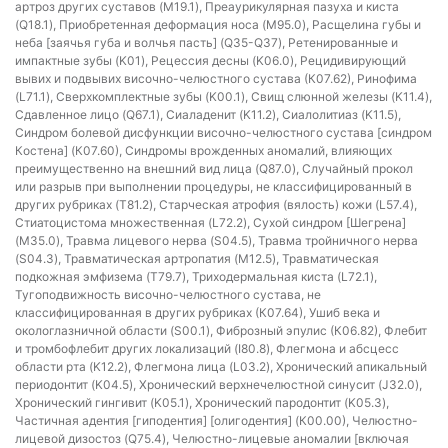
артроз других суставов (M19.1), Преаурикулярная пазуха и киста
(Q18.1), Приобретенная деформация носа (M95.0), Расщелина губы и
неба [заячья губа и волчья пасть] (Q35-Q37), Ретенированные и
импактные зубы (K01), Рецессия десны (K06.0), Рецидивирующий
вывих и подвывих височно-челюстного сустава (К07.62), Ринофима
(L71.1), Сверхкомплектные зубы (K00.1), Свищ слюнной железы (K11.4),
Сдавленное лицо (Q67.1), Сиаладенит (K11.2), Сиалолитиаз (K11.5),
Синдром болевой дисфункции височно-челюстного сустава [синдром
Костена] (К07.60), Синдромы врожденных аномалий, влияющих
преимущественно на внешний вид лица (Q87.0), Случайный прокол
или разрыв при выполнении процедуры, не классифицированный в
других рубриках (T81.2), Старческая атрофия (вялость) кожи (L57.4),
Стиатоцистома множественная (L72.2), Сухой синдром [Шегрена]
(M35.0), Травма лицевого нерва (S04.5), Травма тройничного нерва
(S04.3), Травматическая артропатия (M12.5), Травматическая
подкожная эмфизема (T79.7), Триходермальная киста (L72.1),
Тугоподвижность височно-челюстного сустава, не
классифицированная в других рубриках (К07.64), Ушиб века и
окологлазничной области (S00.1), Фиброзный эпулис (К06.82), Флебит
и тромбофлебит других локализаций (I80.8), Флегмона и абсцесс
области рта (K12.2), Флегмона лица (L03.2), Хронический апикальный
периодонтит (K04.5), Хронический верхнечелюстной синусит (J32.0),
Хронический гингивит (K05.1), Хронический пародонтит (K05.3),
Частичная адентия [гиподентия] [олигодентия] (К00.00), Челюстно-
лицевой дизостоз (Q75.4), Челюстно-лицевые аномалии [включая