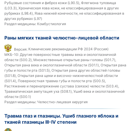
Рубцовые состояния и фиброз кожи (L90.5), Флегмона туловища
(L03.3), Хроническая язва кожи, не классифицированная в других
рубриках (L98.4), Язва нижней конечности, не классифицированная в
других рубриках (L97)
Раздел медицины:
Комбустиология
Раны мягких тканей челюстно-лицевой области
Версия:
Клинические рекомендации РФ 2024 (Россия)
МКБ-10:
Другие поверхностные травмы века и окологлазничной
области (S00.2), Множественные открытые раны головы (S01.7),
Открытая рана века и окологлазничной области (S01.1), Открытая рана
губы и полости рта (S01.5), Открытая рана других областей головы
(S01.8), Открытая рана щеки и височно-нижнечелюстной области
(S01.4), Поверхностная травма губы и полости рта (S00.5),
Растяжение и перенапряжение сустава (связок) челюсти (S03.4),
Травматическая ампутация уха (S08.1), Ушиб века и окологлазничной
области (S00.1)
Раздел медицины:
Челюстно-лицевая хирургия
Травма глаз и глазницы. Ушиб глазного яблока и
тканей глазницы III-IV степени