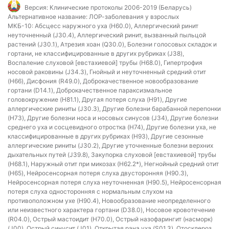
Версия:
Клинические протоколы 2006-2019 (Беларусь)
Альтернативное название:
ЛОР-заболевания у взрослых
МКБ-10:
Абсцесс наружного уха (H60.0), Аллергический ринит
неуточненный (J30.4), Аллергический ринит, вызванный пыльцой
растений (J30.1), Атрезия хоан (Q30.0), Болезни голосовых складок и
гортани, не классифицированные в других рубриках (J38),
Воспаление слуховой [евстахиевой] трубы (H68.0), Гипертрофия
носовой раковины (J34.3), Гнойный и неуточненный средний отит
(H66), Дисфония (R49.0), Доброкачественное новообразование
гортани (D14.1), Доброкачественное параксизмальное
головокружение (H81.1), Другая потеря слуха (H91), Другие
аллергические риниты (J30.3), Другие болезни барабанной перепонки
(H73), Другие болезни носа и носовых синусов (J34), Другие болезни
среднего уха и сосцевидного отростка (H74), Другие болезни уха, не
классифицированные в других рубриках (H93), Другие сезонные
аллергические риниты (J30.2), Другие уточненные болезни верхних
дыхательных путей (J39.8), Закупорка слуховой [евстахиевой] трубы
(H68.1), Наружный отит при микозах (H62.2*), Негнойный средний отит
(H65), Нейросенсорная потеря слуха двусторонняя (H90.3),
Нейросенсорная потеря слуха неуточненная (H90.5), Нейросенсорная
потеря слуха односторонняя с нормальным слухом на
противоположном ухе (H90.4), Новообразование неопределенного
или неизвестного характера гортани (D38.0), Носовое кровотечение
(R04.0), Острый мастоидит (H70.0), Острый назофарингит (насморк)
(J00), Острый синусит (J01), Открытая рана уха (S01.3), Отосклероз