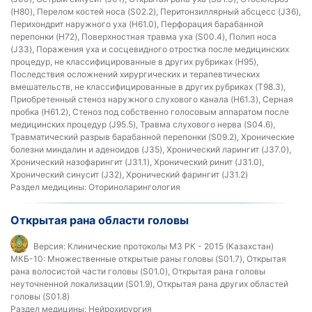
(H80), Перелом костей носа (S02.2), Перитонзиллярный абсцесс (J36),
Перихондрит наружного уха (H61.0), Перфорация барабанной
перепонки (H72), Поверхностная травма уха (S00.4), Полип носа
(J33), Поражения уха и сосцевидного отростка после медицинских
процедур, не классифицированные в других рубриках (H95),
Последствия осложнений хирургических и терапевтических
вмешательств, не классифицированные в других рубриках (T98.3),
Приобретенный стеноз наружного слухового канала (H61.3), Серная
пробка (H61.2), Стеноз под собственно голосовым аппаратом после
медицинских процедур (J95.5), Травма слухового нерва (S04.6),
Травматический разрыв барабанной перепонки (S09.2), Хронические
болезни миндалин и аденоидов (J35), Хронический ларингит (J37.0),
Хронический назофарингит (J31.1), Хронический ринит (J31.0),
Хронический синусит (J32), Хронический фарингит (J31.2)
Раздел медицины:
Оториноларингология
Открытая рана области головы
Версия:
Клинические протоколы МЗ РК - 2015 (Казахстан)
МКБ-10:
Множественные открытые раны головы (S01.7), Открытая
рана волосистой части головы (S01.0), Открытая рана головы
неуточненной локализации (S01.9), Открытая рана других областей
головы (S01.8)
Раздел медицины:
Нейрохирургия