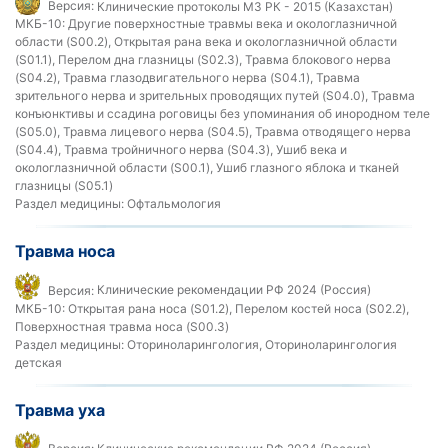
Версия:
Клинические протоколы МЗ РК - 2015 (Казахстан)
МКБ-10:
Другие поверхностные травмы века и окологлазничной
области (S00.2), Открытая рана века и окологлазничной области
(S01.1), Перелом дна глазницы (S02.3), Травма блокового нерва
(S04.2), Травма глазодвигательного нерва (S04.1), Травма
зрительного нерва и зрительных проводящих путей (S04.0), Травма
конъюнктивы и ссадина роговицы без упоминания об инородном теле
(S05.0), Травма лицевого нерва (S04.5), Травма отводящего нерва
(S04.4), Травма тройничного нерва (S04.3), Ушиб века и
окологлазничной области (S00.1), Ушиб глазного яблока и тканей
глазницы (S05.1)
Раздел медицины:
Офтальмология
Травма носа
Версия:
Клинические рекомендации РФ 2024 (Россия)
МКБ-10:
Открытая рана носа (S01.2), Перелом костей носа (S02.2),
Поверхностная травма носа (S00.3)
Раздел медицины:
Оториноларингология, Оториноларингология
детская
Травма уха