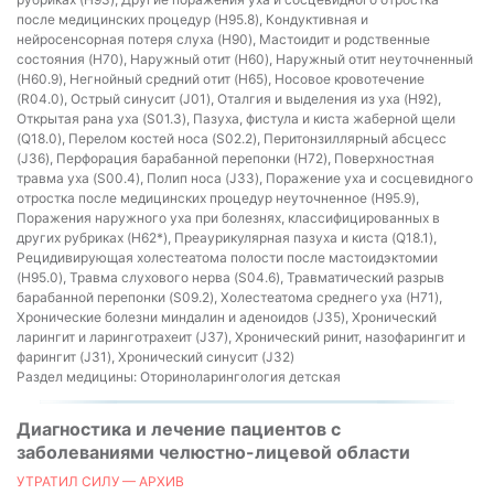
после медицинских процедур (H95.8), Кондуктивная и
нейросенсорная потеря слуха (H90), Мастоидит и родственные
состояния (H70), Наружный отит (H60), Наружный отит неуточненный
(H60.9), Негнойный средний отит (H65), Носовое кровотечение
(R04.0), Острый синусит (J01), Оталгия и выделения из уха (H92),
Открытая рана уха (S01.3), Пазуха, фистула и киста жаберной щели
(Q18.0), Перелом костей носа (S02.2), Перитонзиллярный абсцесс
(J36), Перфорация барабанной перепонки (H72), Поверхностная
травма уха (S00.4), Полип носа (J33), Поражение уха и сосцевидного
отростка после медицинских процедур неуточненное (H95.9),
Поражения наружного уха при болезнях, классифицированных в
других рубриках (H62*), Преаурикулярная пазуха и киста (Q18.1),
Рецидивирующая холестеатома полости после мастоидэктомии
(H95.0), Травма слухового нерва (S04.6), Травматический разрыв
барабанной перепонки (S09.2), Холестеатома среднего уха (H71),
Хронические болезни миндалин и аденоидов (J35), Хронический
ларингит и ларинготрахеит (J37), Хронический ринит, назофарингит и
фарингит (J31), Хронический синусит (J32)
Раздел медицины:
Оториноларингология детская
Диагностика и лечение пациентов с
заболеваниями челюстно-лицевой области
УТРАТИЛ СИЛУ — АРХИВ