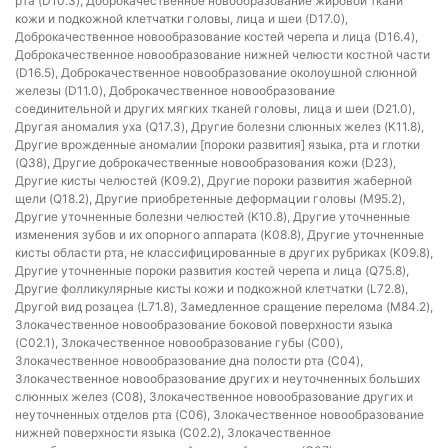
рта (D10.3), Доброкачественное новообразование жировой ткани
кожи и подкожной клетчатки головы, лица и шеи (D17.0),
Доброкачественное новообразование костей черепа и лица (D16.4),
Доброкачественное новообразование нижней челюсти костной части
(D16.5), Доброкачественное новообразование околоушной слюнной
железы (D11.0), Доброкачественное новообразование
соединительной и других мягких тканей головы, лица и шеи (D21.0),
Другая аномалия уха (Q17.3), Другие болезни слюнных желез (K11.8),
Другие врожденные аномалии [пороки развития] языка, рта и глотки
(Q38), Другие доброкачественные новообразования кожи (D23),
Другие кисты челюстей (K09.2), Другие пороки развития жаберной
щели (Q18.2), Другие приобретенные деформации головы (M95.2),
Другие уточненные болезни челюстей (K10.8), Другие уточненные
изменения зубов и их опорного аппарата (K08.8), Другие уточненные
кисты области рта, не классифицированные в других рубриках (K09.8),
Другие уточненные пороки развития костей черепа и лица (Q75.8),
Другие фолликулярные кисты кожи и подкожной клетчатки (L72.8),
Другой вид розацеа (L71.8), Замедленное сращение перелома (M84.2),
Злокачественное новообразование боковой поверхности языка
(C02.1), Злокачественное новообразование губы (C00),
Злокачественное новообразование дна полости рта (C04),
Злокачественное новообразование других и неуточненных больших
слюнных желез (C08), Злокачественное новообразование других и
неуточненных отделов рта (C06), Злокачественное новообразование
нижней поверхности языка (C02.2), Злокачественное