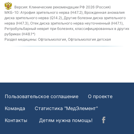
Версия:
Клинические рекомендации РФ 2026 (Россия)
МКБ-10:
Атрофия зрительного нерва (H47.2), Врожденная аномалия
диска зрительного нерва (Q14.2), Другие болезни диска зрительного
нерва (H47.3), Отек диска зрительного нерва неуточненный (H47.1),
Ретробульбарный неврит при болезнях, классифицированных в других
рубриках (H48.1*)
Раздел медицины:
Офтальмология, Офтальмология детская
Пользовательское соглашение
О проекте
Команда
Статистика "МедЭлемент"
Контакты
Детям нужна помощь!