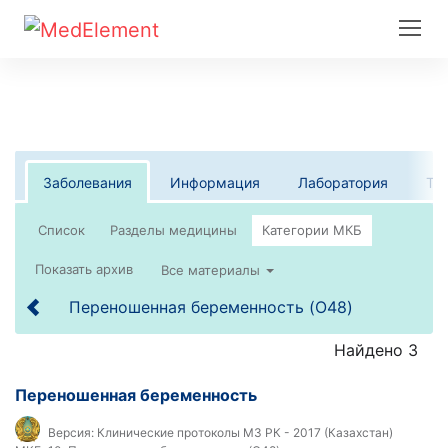
Заболевания
Информация
Лаборатория
Те
Список
Все материалы
Переношенная беременность (O48)
Найдено 3
Переношенная беременность
Версия:
Клинические протоколы МЗ РК - 2017 (Казахстан)