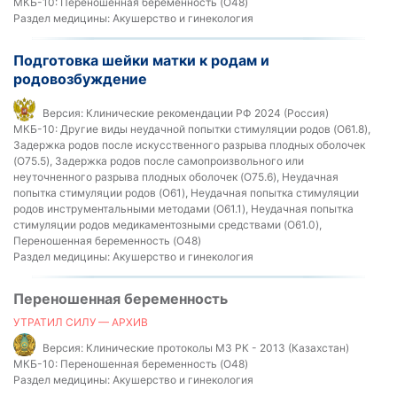
МКБ-10:
Переношенная беременность (O48)
Раздел медицины:
Акушерство и гинекология
Подготовка шейки матки к родам и
родовозбуждение
Версия:
Клинические рекомендации РФ 2024 (Россия)
МКБ-10:
Другие виды неудачной попытки стимуляции родов (O61.8),
Задержка родов после искусственного разрыва плодных оболочек
(O75.5), Задержка родов после самопроизвольного или
неуточненного разрыва плодных оболочек (O75.6), Неудачная
попытка стимуляции родов (O61), Неудачная попытка стимуляции
родов инструментальными методами (O61.1), Неудачная попытка
стимуляции родов медикаментозными средствами (O61.0),
Переношенная беременность (O48)
Раздел медицины:
Акушерство и гинекология
Переношенная беременность
УТРАТИЛ СИЛУ — АРХИВ
Версия:
Клинические протоколы МЗ РК - 2013 (Казахстан)
МКБ-10:
Переношенная беременность (O48)
Раздел медицины:
Акушерство и гинекология