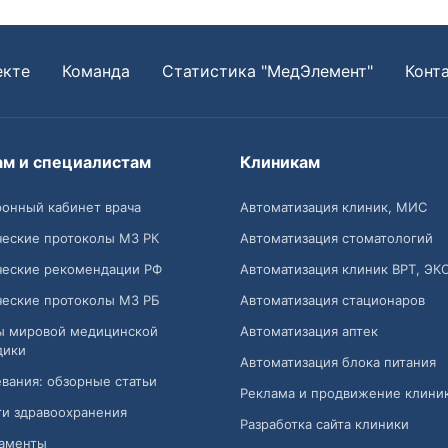
екте
Команда
Статистика "МедЭлемент"
Конт
ам и специалистам
Клиникам
онный кабинет врача
Автоматизация клиник, МИС
ческие протоколы МЗ РК
Автоматизация стоматологий
ческие рекомендации РФ
Автоматизация клиник ВРТ, ЭК
ческие протоколы МЗ РБ
Автоматизация стационаров
ы мировой медицинской
Автоматизация аптек
дики
Автоматизация блока питания
вания: обзорные статьи
Реклама и продвижение клини
и здравоохранения
Разработка сайта клиники
аменты