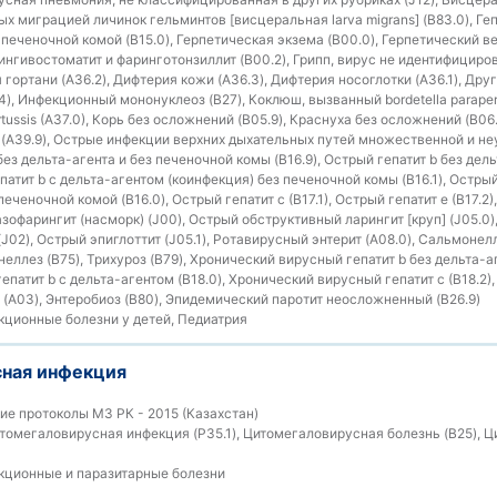
 миграцией личинок гельминтов [висцеральная larva migrans] (B83.0), Геп
 с печеночной комой (B15.0), Герпетическая экзема (B00.0), Герпетический 
гингивостоматит и фаринготонзиллит (B00.2), Грипп, вирус не идентифициров
я гортани (A36.2), Дифтерия кожи (A36.3), Дифтерия носоглотки (A36.1), Др
, Инфекционный мононуклеоз (B27), Коклюш, вызванный bordetella parapertu
rtussis (A37.0), Корь без осложнений (B05.9), Краснуха без осложнений (B0
(A39.9), Острые инфекции верхних дыхательных путей множественной и н
 без дельта-агента и без печеночной комы (B16.9), Острый гепатит b без дел
епатит b с дельта-агентом (коинфекция) без печеночной комы (B16.1), Острый
еченочной комой (B16.0), Острый гепатит c (B17.1), Острый гепатит e (B17.2
азофарингит (насморк) (J00), Острый обструктивный ларингит [круп] (J05.0)
(J02), Острый эпиглоттит (J05.1), Ротавирусный энтерит (A08.0), Сальмонел
неллез (B75), Трихуроз (B79), Хронический вирусный гепатит b без дельта-аге
патит b с дельта-агентом (B18.0), Хронический вирусный гепатит c (B18.2
 (A03), Энтеробиоз (B80), Эпидемический паротит неосложненный (B26.9)
ционные болезни у детей, Педиатрия
ная инфекция
е протоколы МЗ РК - 2015 (Казахстан)
омегаловирусная инфекция (P35.1), Цитомегаловирусная болезнь (B25), 
ционные и паразитарные болезни