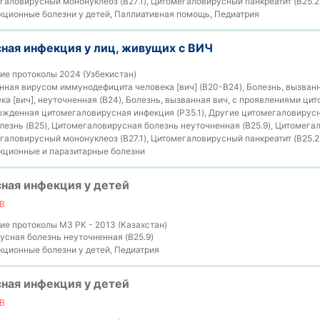
мегаловирусный мононуклеоз (B27.1), Цитомегаловирусный панкреатит (B25.2+
ционные болезни у детей, Паллиативная помощь, Педиатрия
ная инфекция у лиц, живущих с ВИЧ
е протоколы 2024 (Узбекистан)
нная вирусом иммунодефицита человека [вич] (B20-B24), Болезнь, вызван
а [вич], неуточненная (B24), Болезнь, вызванная вич, с проявлениями ци
рожденная цитомегаловирусная инфекция (P35.1), Другие цитомегаловирусн
езнь (B25), Цитомегаловирусная болезнь неуточненная (B25.9), Цитомега
мегаловирусный мононуклеоз (B27.1), Цитомегаловирусный панкреатит (B25.2+
ционные и паразитарные болезни
ная инфекция у детей
В
е протоколы МЗ РК - 2013 (Казахстан)
сная болезнь неуточненная (B25.9)
ционные болезни у детей, Педиатрия
ная инфекция у детей
В