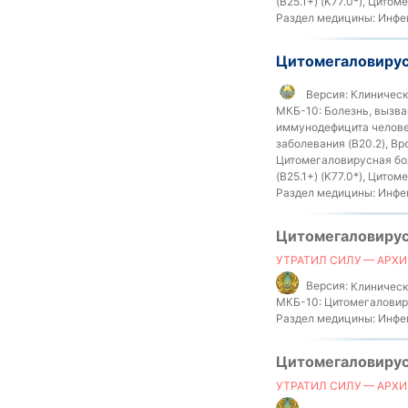
(B25.1+) (K77.0*), Цито
Раздел медицины:
Инфек
Цитомегаловирус
Версия:
Клинически
МКБ-10:
Болезнь, вызва
иммунодефицита человек
заболевания (B20.2), В
Цитомегаловирусная бол
(B25.1+) (K77.0*), Цито
Раздел медицины:
Инфек
Цитомегаловирус
УТРАТИЛ СИЛУ — АРХИ
Версия:
Клинически
МКБ-10:
Цитомегаловиру
Раздел медицины:
Инфек
Цитомегаловирус
УТРАТИЛ СИЛУ — АРХИ