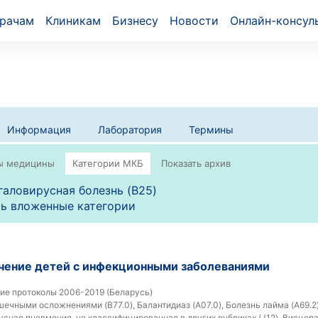
рачам
Клиникам
Бизнесу
Новости
Онлайн-консул
Информация
Лаборатория
Термины
аловирусная болезнь (B25)
ь вложенные категории
ечение детей с инфекционными заболеваниями
ие протоколы 2006-2019 (Беларусь)
ечными осложнениями (B77.0), Балантидиаз (A07.0), Болезнь лайма (A69.2)
русная пневмония, не классифицированная в других рубриках (J12), Висце