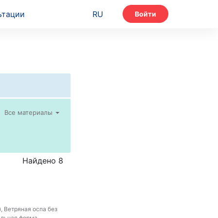
ьтации
RU
Войти
Все материалы
Найдено 8
, Ветряная оспа без
ральная форма