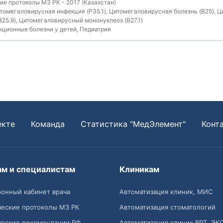
е протоколы МЗ РК - 2017 (Казахстан)
омегаловирусная инфекция (P35.1), Цитомегаловирусная болезнь (B25), 
B25.9), Цитомегаловирусный мононуклеоз (B27.1)
ционные болезни у детей, Педиатрия
екте
Команда
Статистика "МедЭлемент"
Конт
ам и специалистам
Клиникам
онный кабинет врача
Автоматизация клиник, МИС
ческие протоколы МЗ РК
Автоматизация стоматологий
ческие рекомендации РФ
Автоматизация клиник ВРТ, ЭК