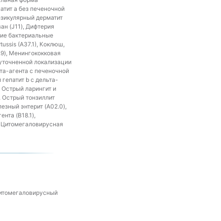
атит a без печеночной
везикулярный дерматит
ан (J11), Дифтерия
угие бактериальные
ssis (A37.1), Коклюш,
6.9), Менингококковая
еуточненной локализации
ьта-агента с печеночной
 гепатит b с дельта-
), Острый ларингит и
, Острый тонзиллит
лезный энтерит (A02.0),
нта (B18.1),
), Цитомегаловирусная
Цитомегаловирусный