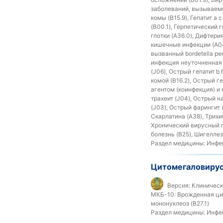
заболеваний, вызываемых
комы (B15.9), Гепатит a
(B00.1), Герпетический 
глотки (A36.0), Дифтери
кишечные инфекции (A04)
вызванный bordetella pe
инфекция неуточненная 
(J06), Острый гепатит b
комой (B16.2), Острый г
агентом (коинфекция) и п
трахеит (J04), Острый н
(J03), Острый фарингит 
Скарлатина (A38), Трихи
Хронический вирусный ге
болезнь (B25), Шигеллез
Раздел медицины:
Инфек
Цитомегаловирус
Версия:
Клинически
МКБ-10:
Врожденная цит
мононуклеоз (B27.1)
Раздел медицины:
Инфек