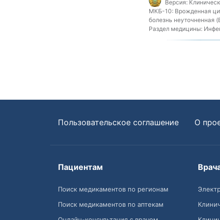
Версия:
Клинически
МКБ-10:
Врожденная цит
болезнь неуточненная (
Раздел медицины:
Инфек
Пользовательское соглашение
О про
Пациентам
Врач
Поиск медикаментов по регионам
Электр
Поиск медикаментов по аптекам
Клини
Онлайн-консультация с врачом
Клини