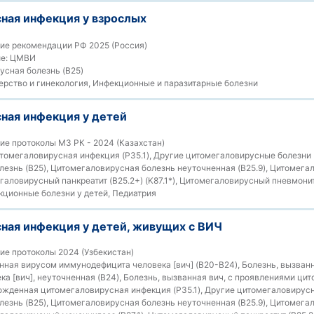
ная инфекция у взрослых
ие рекомендации РФ 2025 (Россия)
е:
ЦМВИ
сная болезнь (B25)
рство и гинекология, Инфекционные и паразитарные болезни
ная инфекция у детей
е протоколы МЗ РК - 2024 (Казахстан)
омегаловирусная инфекция (P35.1), Другие цитомегаловирусные болезни (
езнь (B25), Цитомегаловирусная болезнь неуточненная (B25.9), Цитомега
мегаловирусный панкреатит (B25.2+) (K87.1*), Цитомегаловирусный пневмонит 
ционные болезни у детей, Педиатрия
ная инфекция у детей, живущих с ВИЧ
е протоколы 2024 (Узбекистан)
нная вирусом иммунодефицита человека [вич] (B20-B24), Болезнь, вызван
а [вич], неуточненная (B24), Болезнь, вызванная вич, с проявлениями ци
рожденная цитомегаловирусная инфекция (P35.1), Другие цитомегаловирусн
езнь (B25), Цитомегаловирусная болезнь неуточненная (B25.9), Цитомега