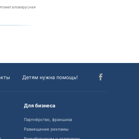
Цитомегаловирусная
акты
Детям нужна помощь!
Для бизнеса
Партнёрство, франшиза
Размещение рекламы
О
Разработчикам и стартапам