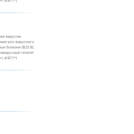
) (K87.1*)
ная вирусом
томегало-вирусного
ые болезни (B25.8),
ловирусный гепатит
) (K87.1*)