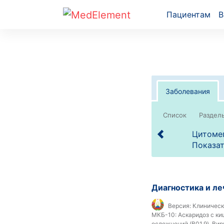
Пациентам
В
Заболевания
Список
Цитомег
Показат
Диагностика и л
Версия:
Клиническ
МКБ-10:
Аскаридоз с киш
осложнений (B01.9), Ви