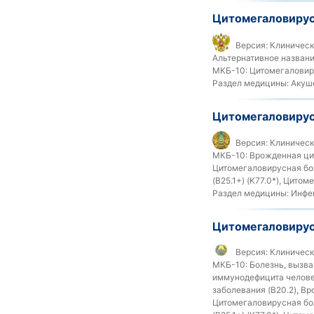
Цитомегаловирус
Версия:
Клиническ
Альтернативное названи
МКБ-10:
Цитомегаловиру
Раздел медицины:
Акуше
Цитомегаловирус
Версия:
Клинически
МКБ-10:
Врожденная цит
Цитомегаловирусная бол
(B25.1+) (K77.0*), Цито
Раздел медицины:
Инфек
Цитомегаловирус
Версия:
Клинически
МКБ-10:
Болезнь, вызва
иммунодефицита человек
заболевания (B20.2), В
Цитомегаловирусная бол