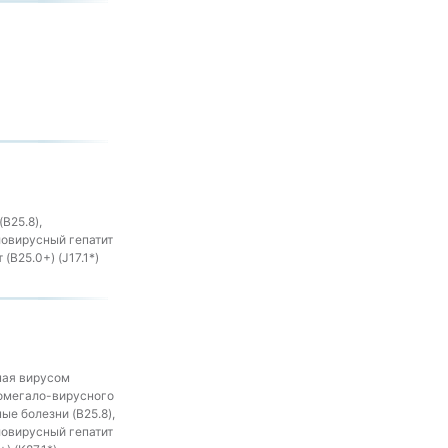
B25.8),
ловирусный гепатит
(B25.0+) (J17.1*)
ная вирусом
томегало-вирусного
ые болезни (B25.8),
ловирусный гепатит