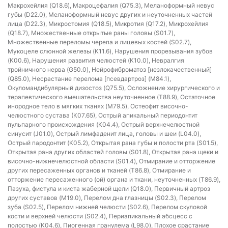
Макрохейлия (Q18.6), Макроцефалия (Q75.3), Меланоформный невус
губы (D22.0), Меланоформный невус других и неуточненных частей
лица (D22.3), Микростомия (Q18.5), Микротия (Q17.2), Микрохейлия
(Q18.7), Множественные открытые раны головы (S01.7),
Множественные переломы черепа и лицевых костей (S02.7),
Мукоцеле слюнной железы (K11.6), Нарушения прорезывания зубов
(K00.6), Нарушения развития челюстей (K10.0), Невралгия
тройничного нерва (G50.0), Нейрофиброматоз [незлокачественный]
(Q85.0), Несрастание перелома [псевдартроз] (M84.1),
Окуломандибулярный дизостоз (Q75.5), Осложнение хирургического и
терапевтического вмешательства неуточненное (T88.9), Остаточное
инородное тело в мягких тканях (M79.5), Остеофит височно-
челюстного сустава (К07.65), Острый апикальный периодонтит
пульпарного происхождения (K04.4), Острый верхнечелюстной
синусит (J01.0), Острый лимфаденит лица, головы и шеи (L04.0),
Острый пародонтит (K05.2), Открытая рана губы и полости рта (S01.5),
Открытая рана других областей головы (S01.8), Открытая рана щеки и
височно-нижнечелюстной области (S01.4), Отмирание и отторжение
других пересаженных органов и тканей (T86.8), Отмирание и
отторжение пересаженного (ой) органа и ткани, неуточненных (T86.9),
Пазуха, фистула и киста жаберной щели (Q18.0), Первичный артроз
других суставов (M19.0), Перелом дна глазницы (S02.3), Перелом
зуба (S02.5), Перелом нижней челюсти (S02.6), Перелом скуловой
кости и верхней челюсти (S02.4), Периапикальный абсцесс с
полостью (K04.6), Пиогенная гранулема (L98.0), Плохое срастание