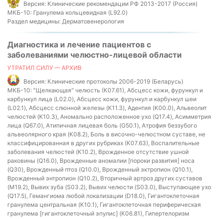
Версия:
Клинические рекомендации РФ 2013-2017 (Россия)
МКБ-10:
Гранулема кольцевидная (L92.0)
Раздел медицины:
Дерматовенерология
Диагностика и лечение пациентов с
заболеваниями челюстно-лицевой области
УТРАТИЛ СИЛУ — АРХИВ
Версия:
Клинические протоколы 2006-2019 (Беларусь)
МКБ-10:
"Щелкающая" челюсть (К07.61), Абсцесс кожи, фурункул и
карбункул лица (L02.0), Абсцесс кожи, фурункул и карбункул шеи
(L02.1), Абсцесс слюнной железы (K11.3), Адентия (K00.0), Альвеолит
челюстей (K10.3), Аномально расположенное ухо (Q17.4), Асимметрия
лица (Q67.0), Атипичная лицевая боль (G50.1), Атрофия беззубого
альвеолярного края (K08.2), Боль в височно-челюстном суставе, не
классифицированная в других рубриках (К07.63), Воспалительные
заболевания челюстей (K10.2), Врожденное отсутствие ушной
раковины (Q16.0), Врожденные аномалии [пороки развития] носа
(Q30), Врожденный птоз (Q10.0), Врожденный эктропион (Q10.1),
Врожденный энтропион (Q10.2), Вторичный артроз других суставов
(M19.2), Вывих зуба (S03.2), Вывих челюсти (S03.0), Выступающее ухо
(Q17.5), Гемангиома любой локализации (D18.0), Гигантоклеточная
гранулема центральная (K10.1), Гигантоклеточная периферическая
гранулема [гигантоклеточный эпулис] (К06.81), Гипертелоризм