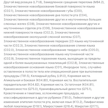
Другой вид розацеа (L71.8), Замедленное сращение перелома (M84.2),
Злокачественное новообразование боковой поверхности языка
(C02.1), Злокачественное новообразование губы (C00),
Злокачественное новообразование дна полости рта (C04),
Злокачественное новообразование других и неуточненных больших
слюнных желез (C08), Злокачественное новообразование других и
неуточненных отделов рта (C06), Злокачественное новообразование
нижней поверхности языка (C02.2), Злокачественное
новообразование околоушной слюнной железы (C07),
Злокачественное новообразование передних 2/3 языка неуточненной
части (C02.3), Злокачественное новообразование спинки языка
(C02.0), Злокачественное новообразование твердого неба (C05.0),
Злокачественное новообразование языка неуточненной части
(C02.9), Злокачественное поражение языка, выходящее за пределы
одной и более вышеуказанных локализаций (C02.8), Злокачественные
новообразования основания языка (C01), Инородное тело, случайно
оставленное в полости тела или операционной ране при выполнении
процедуры (T81.5), Келоидный рубец (L91.0), Корневая киста.
Апикальная и боковая (К04.80), Корневая киста. Воспалительная
парадентальная (К04.82), Корневая киста. Остаточная (К04.81),
Краниосиностоз (Q75.0), Краниофациальный дизостоз (Q75.1),
Кровотечение и гематома, осложняющие процедуру, не
классифицированные в других рубриках (T81.0), Лейкоплакия и другие
изменения эпителия полости рта, включая язык (K13.2), Лимфангиома
любой локализации (D18.1), Макростомия (Q18.4), Макротия (Q17.1),