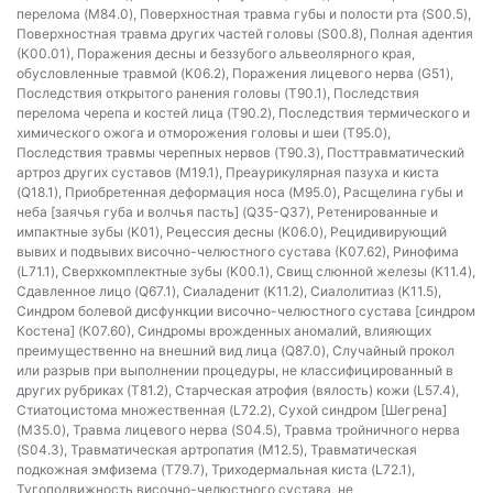
перелома (M84.0), Поверхностная травма губы и полости рта (S00.5),
Поверхностная травма других частей головы (S00.8), Полная адентия
(К00.01), Поражения десны и беззубого альвеолярного края,
обусловленные травмой (K06.2), Поражения лицевого нерва (G51),
Последствия открытого ранения головы (T90.1), Последствия
перелома черепа и костей лица (T90.2), Последствия термического и
химического ожога и отморожения головы и шеи (T95.0),
Последствия травмы черепных нервов (T90.3), Посттравматический
артроз других суставов (M19.1), Преаурикулярная пазуха и киста
(Q18.1), Приобретенная деформация носа (M95.0), Расщелина губы и
неба [заячья губа и волчья пасть] (Q35-Q37), Ретенированные и
импактные зубы (K01), Рецессия десны (K06.0), Рецидивирующий
вывих и подвывих височно-челюстного сустава (К07.62), Ринофима
(L71.1), Сверхкомплектные зубы (K00.1), Свищ слюнной железы (K11.4),
Сдавленное лицо (Q67.1), Сиаладенит (K11.2), Сиалолитиаз (K11.5),
Синдром болевой дисфункции височно-челюстного сустава [синдром
Костена] (К07.60), Синдромы врожденных аномалий, влияющих
преимущественно на внешний вид лица (Q87.0), Случайный прокол
или разрыв при выполнении процедуры, не классифицированный в
других рубриках (T81.2), Старческая атрофия (вялость) кожи (L57.4),
Стиатоцистома множественная (L72.2), Сухой синдром [Шегрена]
(M35.0), Травма лицевого нерва (S04.5), Травма тройничного нерва
(S04.3), Травматическая артропатия (M12.5), Травматическая
подкожная эмфизема (T79.7), Триходермальная киста (L72.1),
Тугоподвижность височно-челюстного сустава, не