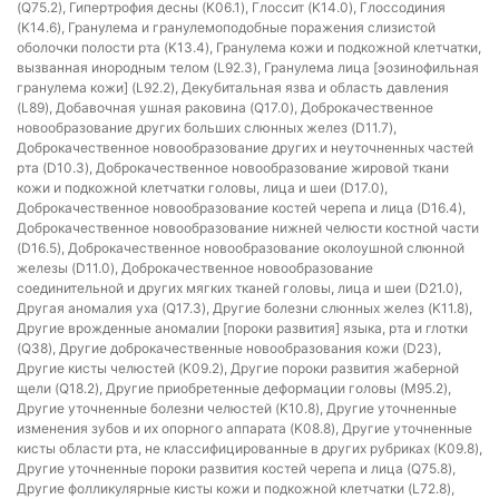
(Q75.2), Гипертрофия десны (K06.1), Глоссит (K14.0), Глоссодиния
(K14.6), Гранулема и гранулемоподобные поражения слизистой
оболочки полости рта (K13.4), Гранулема кожи и подкожной клетчатки,
вызванная инородным телом (L92.3), Гранулема лица [эозинофильная
гранулема кожи] (L92.2), Декубитальная язва и область давления
(L89), Добавочная ушная раковина (Q17.0), Доброкачественное
новообразование других больших слюнных желез (D11.7),
Доброкачественное новообразование других и неуточненных частей
рта (D10.3), Доброкачественное новообразование жировой ткани
кожи и подкожной клетчатки головы, лица и шеи (D17.0),
Доброкачественное новообразование костей черепа и лица (D16.4),
Доброкачественное новообразование нижней челюсти костной части
(D16.5), Доброкачественное новообразование околоушной слюнной
железы (D11.0), Доброкачественное новообразование
соединительной и других мягких тканей головы, лица и шеи (D21.0),
Другая аномалия уха (Q17.3), Другие болезни слюнных желез (K11.8),
Другие врожденные аномалии [пороки развития] языка, рта и глотки
(Q38), Другие доброкачественные новообразования кожи (D23),
Другие кисты челюстей (K09.2), Другие пороки развития жаберной
щели (Q18.2), Другие приобретенные деформации головы (M95.2),
Другие уточненные болезни челюстей (K10.8), Другие уточненные
изменения зубов и их опорного аппарата (K08.8), Другие уточненные
кисты области рта, не классифицированные в других рубриках (K09.8),
Другие уточненные пороки развития костей черепа и лица (Q75.8),
Другие фолликулярные кисты кожи и подкожной клетчатки (L72.8),