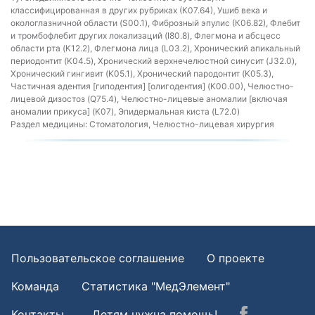
классифицированная в других рубриках (К07.64), Ушиб века и
окологлазничной области (S00.1), Фиброзный эпулис (К06.82), Флебит
и тромбофлебит других локализаций (I80.8), Флегмона и абсцесс
области рта (K12.2), Флегмона лица (L03.2), Хронический апикальный
периодонтит (K04.5), Хронический верхнечелюстной синусит (J32.0),
Хронический гингивит (K05.1), Хронический пародонтит (K05.3),
Частичная адентия [гиподентия] [олигодентия] (К00.00), Челюстно-
лицевой дизостоз (Q75.4), Челюстно-лицевые аномалии [включая
аномалии прикуса] (K07), Эпидермальная киста (L72.0)
Раздел медицины:
Стоматология, Челюстно-лицевая хирургия
Пользовательское соглашение
О проекте
Команда
Статистика "МедЭлемент"
Контакты
Детям нужна помощь!