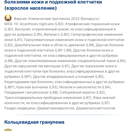
болезнями кожи и подкожной клетчатки
(взрослое население)
Версия:
Клинические протоколы 2022 (Беларусь)
МКБ-10:
Acanthosis nigricans (L83), Атрофические поражения кожи
(L90), Васкулит, ограниченный кожей, не классифицированный в
других рубриках (L95), Витилиго (L80), Гипертрофические изменения
кожи (L91), Гранулематозные изменения кожи и подкожной клетчатки
(L92), Декубитальная язва и область давления (L89), Другие болезни
кожи и подкожной клетчатки (L80-L99), Другие болезни кожи и
подкожной клетчатки, не классифицированные в других рубриках
(L98), Другие локализованные изменения соединительной ткани (L94),
Другие нарушения пигментации (L81), Другие поражения кожи и
подкожной клетчатки при болезнях, классифицированных в других
рубриках (L99*), Другие эпидермальные утолщения (L85),
Кератодермии при болезнях, классифицированных в других рубриках
(L86*), Красная волчанка (L93), Мозоли и омозолелости (L84),
Пиодермия гангренозная (L88), Себорейный кератоз (L82),
Трансэпидермальные прободные изменения (L87), Язва нижней
конечности, не классифицированная в других рубриках (L97)
Раздел медицины:
Дерматовенерология, Дерматокосметология
Кольцевидная гранулема