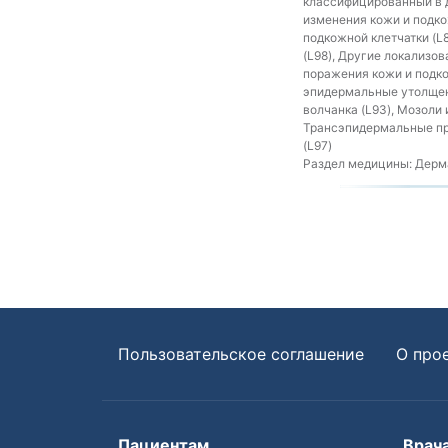
классифицированный в д
изменения кожи и подкож
подкожной клетчатки (L
(L98), Другие локализо
поражения кожи и подко
эпидермальные утолщени
волчанка (L93), Мозоли 
Трансэпидермальные про
(L97)
Раздел медицины:
Дерма
Пользовательское соглашение
О про
Пациентам
Врач