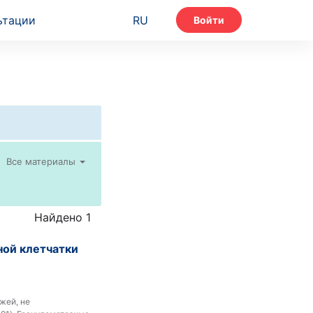
ьтации
RU
Войти
Все материалы
Найдено 1
ной клетчатки
жей, не