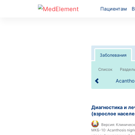
Пациентам
В
Заболевания
Список
Acanthos
Диагностика и ле
(взрослое населе
Версия:
Клиническ
МКБ-10:
Acanthosis nigr