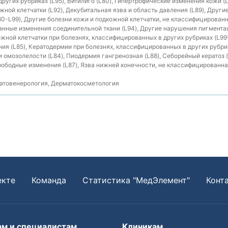
ругих рубриках (L95), Витилиго (L80), Гипертрофические изменения кожи (
ной клетчатки (L92), Декубитальная язва и область давления (L89), Други
80-L99), Другие болезни кожи и подкожной клетчатки, не классифицированн
ванные изменения соединительной ткани (L94), Другие нарушения пигментац
жной клетчатки при болезнях, классифицированных в других рубриках (L99*
я (L85), Кератодермии при болезнях, классифицированных в других рубрик
и омозолелости (L84), Пиодермия гангренозная (L88), Себорейный кератоз (
бодные изменения (L87), Язва нижней конечности, не классифицированная
товенерология, Дерматокосметология
екте
Команда
Статистика "МедЭлемент"
Конт
ам и специалистам
Клиникам