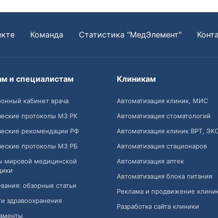
екте
Команда
Статистика "МедЭлемент"
Конт
ам и специалистам
Клиникам
онный кабинет врача
Автоматизация клиник, МИС
ческие протоколы МЗ РК
Автоматизация стоматологий
ческие рекомендации РФ
Автоматизация клиник ВРТ, ЭК
ческие протоколы МЗ РБ
Автоматизация стационаров
ы мировой медицинской
Автоматизация аптек
дики
Автоматизация блока питания
вания: обзорные статьи
Реклама и продвижение клини
и здравоохранения
Разработка сайта клиники
аменты