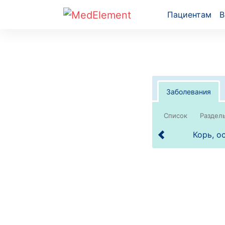
Пациентам
В
Заболевания
Список
Корь, о