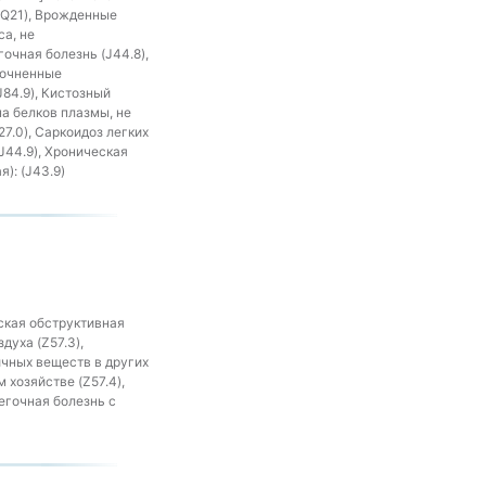
(Q21), Врожденные
са, не
очная болезнь (J44.8),
точненные
84.9), Кистозный
а белков плазмы, не
7.0), Саркоидоз легких
J44.9), Хроническая
): (J43.9)
ская обструктивная
духа (Z57.3),
ичных веществ в других
 хозяйстве (Z57.4),
егочная болезнь с