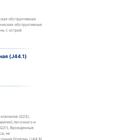
ская обструктивная
ническая обструктивная
нь с острой
ая (J44.1)
клапанов (Q23),
вития] легочного и
(Q21), Врожденные
са, не
очная болезнь (J44.8),