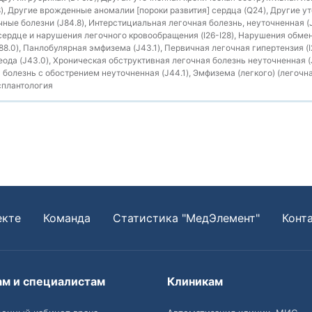
), Другие врожденные аномалии [пороки развития] сердца (Q24), Другие у
ные болезни (J84.8), Интерстициальная легочная болезнь, неуточненная (J
 сердце и нарушения легочного кровообращения (I26-I28), Нарушения обмен
.0), Панлобулярная эмфизема (J43.1), Первичная легочная гипертензия (I2
еода (J43.0), Хроническая обструктивная легочная болезнь неуточненная (
болезнь с обострением неуточненная (J44.1), Эмфизема (легкого) (легочная
плантология
екте
Команда
Статистика "МедЭлемент"
Конт
ам и специалистам
Клиникам