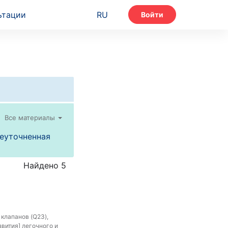
ьтации
RU
Войти
Все материалы
неуточненная
Найдено 5
клапанов (Q23),
вития] легочного и