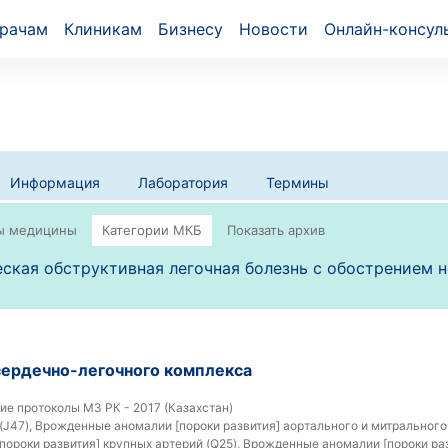
рачам
Клиникам
Бизнесу
Новости
Онлайн-консул
Информация
Лаборатория
Термины
ская обструктивная легочная болезнь с обострением 
сердечно-легочного комплекса
е протоколы МЗ РК - 2017 (Казахстан)
(J47), Врожденные аномалии [пороки развития] аортального и митрального 
ороки развития] крупных артерий (Q25), Врожденные аномалии [пороки раз