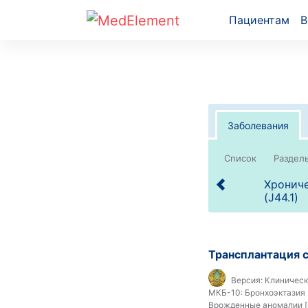
Пациентам
В
Заболевания
Список
Хрониче
(J44.1)
Трансплантация 
Версия:
Клинически
МКБ-10:
Бронхоэктазия 
Врожденные аномалии [п