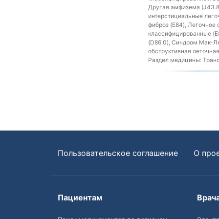
Другая эмфизема (J43.8
интерстициальные легоч
фиброз (E84), Легочное
классифицированные (E88
(D86.0), Синдром Мак-Л
обструктивная легочная 
Раздел медицины:
Транс
Пользовательское соглашение
О про
Пациентам
Врач