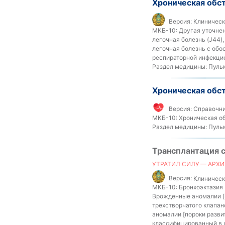
Хроническая обст
Версия:
Клинически
МКБ-10:
Другая уточнен
легочная болезнь (J44)
легочная болезнь с обо
респираторной инфекцие
Раздел медицины:
Пуль
Хроническая обст
Версия:
Справочни
МКБ-10:
Хроническая об
Раздел медицины:
Пуль
Трансплантация 
УТРАТИЛ СИЛУ — АРХИ
Версия:
Клинически
МКБ-10:
Бронхоэктазия 
Врожденные аномалии [п
трехстворчатого клапан
аномалии [пороки развит
классифицированный в д