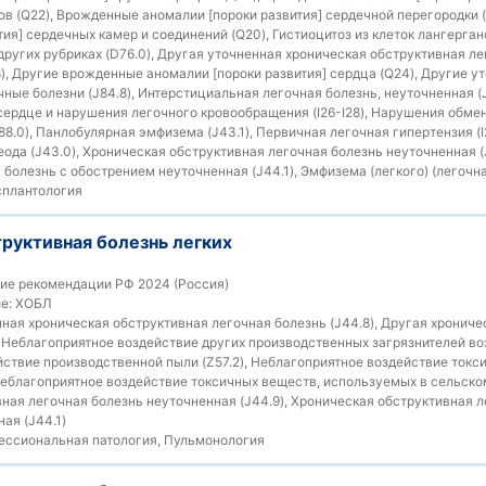
ов (Q22), Врожденные аномалии [пороки развития] сердечной перегородки 
ия] сердечных камер и соединений (Q20), Гистиоцитоз из клеток лангерган
ругих рубриках (D76.0), Другая уточненная хроническая обструктивная лег
), Другие врожденные аномалии [пороки развития] сердца (Q24), Другие у
ные болезни (J84.8), Интерстициальная легочная болезнь, неуточненная (J
 сердце и нарушения легочного кровообращения (I26-I28), Нарушения обмен
.0), Панлобулярная эмфизема (J43.1), Первичная легочная гипертензия (I2
еода (J43.0), Хроническая обструктивная легочная болезнь неуточненная (
болезнь с обострением неуточненная (J44.1), Эмфизема (легкого) (легочная
плантология
руктивная болезнь легких
ие рекомендации РФ 2024 (Россия)
е:
ХОБЛ
ная хроническая обструктивная легочная болезнь (J44.8), Другая хрониче
, Неблагоприятное воздействие других производственных загрязнителей воз
ствие производственной пыли (Z57.2), Неблагоприятное воздействие токс
 Неблагоприятное воздействие токсичных веществ, используемых в сельском
ная легочная болезнь неуточненная (J44.9), Хроническая обструктивная л
ая (J44.1)
ссиональная патология, Пульмонология