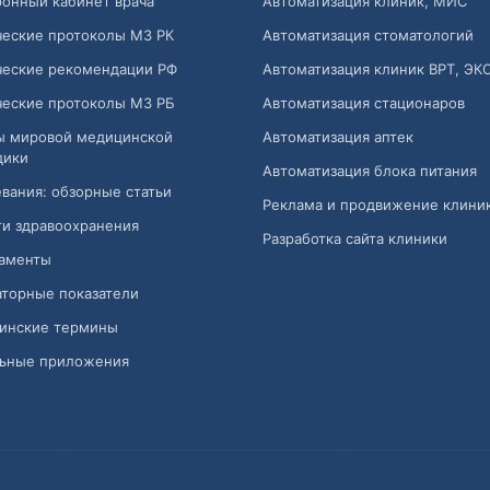
онный кабинет врача
Автоматизация клиник, МИС
ческие протоколы МЗ РК
Автоматизация стоматологий
ческие рекомендации РФ
Автоматизация клиник ВРТ, ЭК
ческие протоколы МЗ РБ
Автоматизация стационаров
ы мировой медицинской
Автоматизация аптек
дики
Автоматизация блока питания
вания: обзорные статьи
Реклама и продвижение клини
и здравоохранения
Разработка сайта клиники
аменты
торные показатели
инские термины
ьные приложения