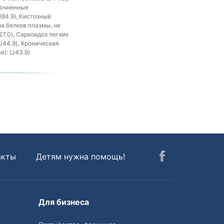
точненные
84.9), Кистозный
а белков плазмы, не
7.0), Саркоидоз легких
J44.9), Хроническая
): (J43.9)
акты
Детям нужна помощь!
Для бизнеса