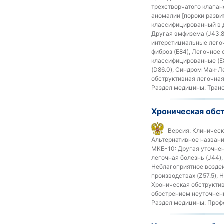
трехстворчатого клапан
аномалии [пороки развит
классифицированный в д
Другая эмфизема (J43.8
интерстициальные легоч
фиброз (E84), Легочное
классифицированные (E88
(D86.0), Синдром Мак-Л
обструктивная легочная 
Раздел медицины:
Транс
Хроническая обст
Версия:
Клиническ
Альтернативное названи
МКБ-10:
Другая уточнен
легочная болезнь (J44)
Неблагоприятное воздей
производствах (Z57.5),
Хроническая обструктив
обострением неуточненн
Раздел медицины:
Профе