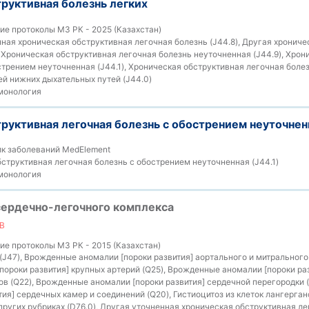
руктивная болезнь легких
е протоколы МЗ РК - 2025 (Казахстан)
ная хроническая обструктивная легочная болезнь (J44.8), Другая хрониче
, Хроническая обструктивная легочная болезнь неуточненная (J44.9), Хро
стрением неуточненная (J44.1), Хроническая обструктивная легочная болез
й нижних дыхательных путей (J44.0)
монология
руктивная легочная болезнь с обострением неуточненн
к заболеваний MedElement
структивная легочная болезнь с обострением неуточненная (J44.1)
монология
сердечно-легочного комплекса
В
е протоколы МЗ РК - 2015 (Казахстан)
(J47), Врожденные аномалии [пороки развития] аортального и митрального 
ороки развития] крупных артерий (Q25), Врожденные аномалии [пороки раз
ов (Q22), Врожденные аномалии [пороки развития] сердечной перегородки 
ия] сердечных камер и соединений (Q20), Гистиоцитоз из клеток лангерган
ругих рубриках (D76.0), Другая уточненная хроническая обструктивная лег