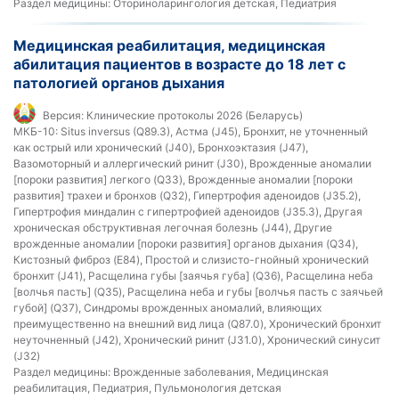
Раздел медицины:
Оториноларингология детская, Педиатрия
Медицинская реабилитация, медицинская
абилитация пациентов в возрасте до 18 лет с
патологией органов дыхания
Версия:
Клинические протоколы 2026 (Беларусь)
МКБ-10:
Situs inversus (Q89.3), Астма (J45), Бронхит, не уточненный
как острый или хронический (J40), Бронхоэктазия (J47),
Вазомоторный и аллергический ринит (J30), Врожденные аномалии
[пороки развития] легкого (Q33), Врожденные аномалии [пороки
развития] трахеи и бронхов (Q32), Гипертрофия аденоидов (J35.2),
Гипертрофия миндалин с гипертрофией аденоидов (J35.3), Другая
хроническая обструктивная легочная болезнь (J44), Другие
врожденные аномалии [пороки развития] органов дыхания (Q34),
Кистозный фиброз (E84), Простой и слизисто-гнойный хронический
бронхит (J41), Расщелина губы [заячья губа] (Q36), Расщелина неба
[волчья пасть] (Q35), Расщелина неба и губы [волчья пасть с заячьей
губой] (Q37), Синдромы врожденных аномалий, влияющих
преимущественно на внешний вид лица (Q87.0), Хронический бронхит
неуточненный (J42), Хронический ринит (J31.0), Хронический синусит
(J32)
Раздел медицины:
Врожденные заболевания, Медицинская
реабилитация, Педиатрия, Пульмонология детская