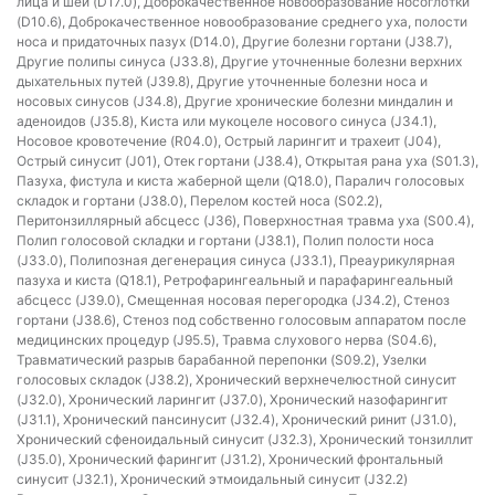
лица и шеи (D17.0), Доброкачественное новообразование носоглотки
(D10.6), Доброкачественное новообразование среднего уха, полости
носа и придаточных пазух (D14.0), Другие болезни гортани (J38.7),
Другие полипы синуса (J33.8), Другие уточненные болезни верхних
дыхательных путей (J39.8), Другие уточненные болезни носа и
носовых синусов (J34.8), Другие хронические болезни миндалин и
аденоидов (J35.8), Киста или мукоцеле носового синуса (J34.1),
Носовое кровотечение (R04.0), Острый ларингит и трахеит (J04),
Острый синусит (J01), Отек гортани (J38.4), Открытая рана уха (S01.3),
Пазуха, фистула и киста жаберной щели (Q18.0), Паралич голосовых
складок и гортани (J38.0), Перелом костей носа (S02.2),
Перитонзиллярный абсцесс (J36), Поверхностная травма уха (S00.4),
Полип голосовой складки и гортани (J38.1), Полип полости носа
(J33.0), Полипозная дегенерация синуса (J33.1), Преаурикулярная
пазуха и киста (Q18.1), Ретрофарингеальный и парафарингеальный
абсцесс (J39.0), Смещенная носовая перегородка (J34.2), Стеноз
гортани (J38.6), Стеноз под собственно голосовым аппаратом после
медицинских процедур (J95.5), Травма слухового нерва (S04.6),
Травматический разрыв барабанной перепонки (S09.2), Узелки
голосовых складок (J38.2), Хронический верхнечелюстной синусит
(J32.0), Хронический ларингит (J37.0), Хронический назофарингит
(J31.1), Хронический пансинусит (J32.4), Хронический ринит (J31.0),
Хронический сфеноидальный синусит (J32.3), Хронический тонзиллит
(J35.0), Хронический фарингит (J31.2), Хронический фронтальный
синусит (J32.1), Хронический этмоидальный синусит (J32.2)