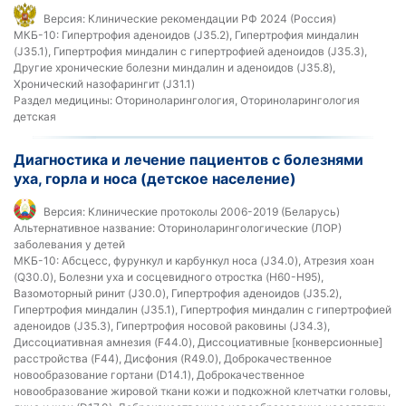
Версия:
Клинические рекомендации РФ 2024 (Россия)
МКБ-10:
Гипертрофия аденоидов (J35.2), Гипертрофия миндалин
(J35.1), Гипертрофия миндалин с гипертрофией аденоидов (J35.3),
Другие хронические болезни миндалин и аденоидов (J35.8),
Хронический назофарингит (J31.1)
Раздел медицины:
Оториноларингология, Оториноларингология
детская
Диагностика и лечение пациентов с болезнями
уха, горла и носа (детское население)
Версия:
Клинические протоколы 2006-2019 (Беларусь)
Альтернативное название:
Оториноларингологические (ЛОР)
заболевания у детей
МКБ-10:
Абсцесс, фурункул и карбункул носа (J34.0), Атрезия хоан
(Q30.0), Болезни уха и сосцевидного отростка (H60-H95),
Вазомоторный ринит (J30.0), Гипертрофия аденоидов (J35.2),
Гипертрофия миндалин (J35.1), Гипертрофия миндалин с гипертрофией
аденоидов (J35.3), Гипертрофия носовой раковины (J34.3),
Диссоциативная амнезия (F44.0), Диссоциативные [конверсионные]
расстройства (F44), Дисфония (R49.0), Доброкачественное
новообразование гортани (D14.1), Доброкачественное
новообразование жировой ткани кожи и подкожной клетчатки головы,