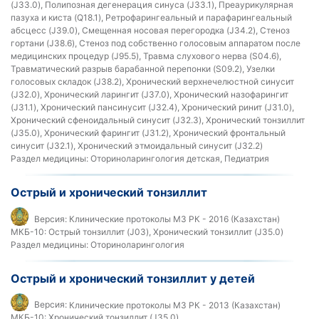
(J33.0), Полипозная дегенерация синуса (J33.1), Преаурикулярная
пазуха и киста (Q18.1), Ретрофарингеальный и парафарингеальный
абсцесс (J39.0), Смещенная носовая перегородка (J34.2), Стеноз
гортани (J38.6), Стеноз под собственно голосовым аппаратом после
медицинских процедур (J95.5), Травма слухового нерва (S04.6),
Травматический разрыв барабанной перепонки (S09.2), Узелки
голосовых складок (J38.2), Хронический верхнечелюстной синусит
(J32.0), Хронический ларингит (J37.0), Хронический назофарингит
(J31.1), Хронический пансинусит (J32.4), Хронический ринит (J31.0),
Хронический сфеноидальный синусит (J32.3), Хронический тонзиллит
(J35.0), Хронический фарингит (J31.2), Хронический фронтальный
синусит (J32.1), Хронический этмоидальный синусит (J32.2)
Раздел медицины:
Оториноларингология детская, Педиатрия
Острый и хронический тонзиллит
Версия:
Клинические протоколы МЗ РК - 2016 (Казахстан)
МКБ-10:
Острый тонзиллит (J03), Хронический тонзиллит (J35.0)
Раздел медицины:
Оториноларингология
Острый и хронический тонзиллит у детей
Версия:
Клинические протоколы МЗ РК - 2013 (Казахстан)
МКБ-10:
Хронический тонзиллит (J35.0)