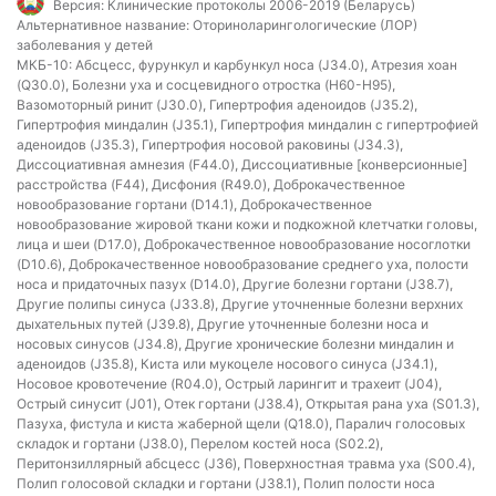
Версия:
Клинические протоколы 2006-2019 (Беларусь)
Альтернативное название:
Оториноларингологические (ЛОР)
заболевания у детей
МКБ-10:
Абсцесс, фурункул и карбункул носа (J34.0), Атрезия хоан
(Q30.0), Болезни уха и сосцевидного отростка (H60-H95),
Вазомоторный ринит (J30.0), Гипертрофия аденоидов (J35.2),
Гипертрофия миндалин (J35.1), Гипертрофия миндалин с гипертрофией
аденоидов (J35.3), Гипертрофия носовой раковины (J34.3),
Диссоциативная амнезия (F44.0), Диссоциативные [конверсионные]
расстройства (F44), Дисфония (R49.0), Доброкачественное
новообразование гортани (D14.1), Доброкачественное
новообразование жировой ткани кожи и подкожной клетчатки головы,
лица и шеи (D17.0), Доброкачественное новообразование носоглотки
(D10.6), Доброкачественное новообразование среднего уха, полости
носа и придаточных пазух (D14.0), Другие болезни гортани (J38.7),
Другие полипы синуса (J33.8), Другие уточненные болезни верхних
дыхательных путей (J39.8), Другие уточненные болезни носа и
носовых синусов (J34.8), Другие хронические болезни миндалин и
аденоидов (J35.8), Киста или мукоцеле носового синуса (J34.1),
Носовое кровотечение (R04.0), Острый ларингит и трахеит (J04),
Острый синусит (J01), Отек гортани (J38.4), Открытая рана уха (S01.3),
Пазуха, фистула и киста жаберной щели (Q18.0), Паралич голосовых
складок и гортани (J38.0), Перелом костей носа (S02.2),
Перитонзиллярный абсцесс (J36), Поверхностная травма уха (S00.4),
Полип голосовой складки и гортани (J38.1), Полип полости носа