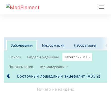
Заболевания
Информация
Лаборатория
Те
Список
Все материалы
Восточный лошадиный энцефалит (A83.2)
Ничего не найдено