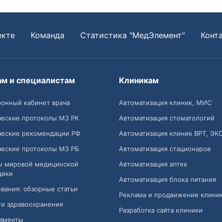
екте
Команда
Статистика "МедЭлемент"
Конт
ам и специалистам
Клиникам
онный кабинет врача
Автоматизация клиник, МИС
ческие протоколы МЗ РК
Автоматизация стоматологий
ческие рекомендации РФ
Автоматизация клиник ВРТ, ЭК
ческие протоколы МЗ РБ
Автоматизация стационаров
ы мировой медицинской
Автоматизация аптек
дики
Автоматизация блока питания
вания: обзорные статьи
Реклама и продвижение клини
и здравоохранения
Разработка сайта клиники
аменты