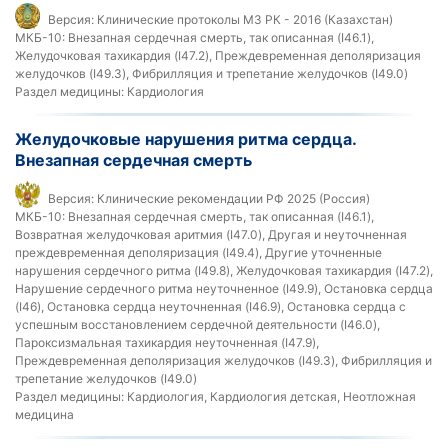
Версия:
Клинические протоколы МЗ РК - 2016 (Казахстан)
МКБ-10:
Внезапная сердечная смерть, так описанная (I46.1),
Желудочковая тахикардия (I47.2), Преждевременная деполяризация
желудочков (I49.3), Фибрилляция и трепетание желудочков (I49.0)
Раздел медицины:
Кардиология
Желудочковые нарушения ритма сердца.
Внезапная сердечная смерть
Версия:
Клинические рекомендации РФ 2025 (Россия)
МКБ-10:
Внезапная сердечная смерть, так описанная (I46.1),
Возвратная желудочковая аритмия (I47.0), Другая и неуточненная
преждевременная деполяризация (I49.4), Другие уточненные
нарушения сердечного ритма (I49.8), Желудочковая тахикардия (I47.2),
Нарушение сердечного ритма неуточненное (I49.9), Остановка сердца
(I46), Остановка сердца неуточненная (I46.9), Остановка сердца с
успешным восстановлением сердечной деятельности (I46.0),
Пароксизмальная тахикардия неуточненная (I47.9),
Преждевременная деполяризация желудочков (I49.3), Фибрилляция и
трепетание желудочков (I49.0)
Раздел медицины:
Кардиология, Кардиология детская, Неотложная
медицина