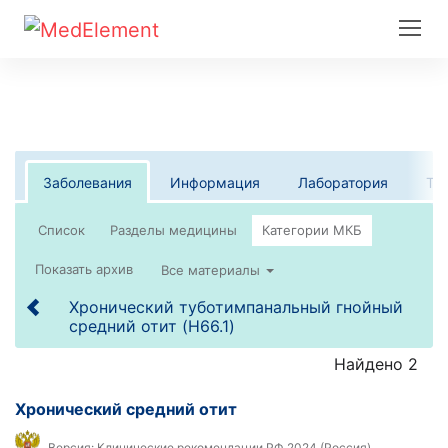
Заболевания
Информация
Лаборатория
Те
Список
Все материалы
Хронический туботимпанальный гнойный
средний отит (H66.1)
Найдено 2
Хронический средний отит
Версия:
Клинические рекомендации РФ 2024 (Россия)