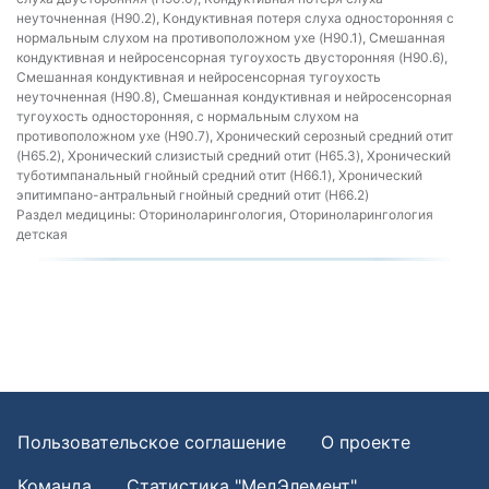
неуточненная (H90.2), Кондуктивная потеря слуха односторонняя с
нормальным слухом на противоположном ухе (H90.1), Смешанная
кондуктивная и нейросенсорная тугоухость двусторонняя (H90.6),
Смешанная кондуктивная и нейросенсорная тугоухость
неуточненная (H90.8), Смешанная кондуктивная и нейросенсорная
тугоухость односторонняя, с нормальным слухом на
противоположном ухе (H90.7), Хронический серозный средний отит
(H65.2), Хронический слизистый средний отит (H65.3), Хронический
туботимпанальный гнойный средний отит (H66.1), Хронический
эпитимпано-антральный гнойный средний отит (H66.2)
Раздел медицины:
Оториноларингология, Оториноларингология
детская
Пользовательское соглашение
О проекте
Команда
Статистика "МедЭлемент"