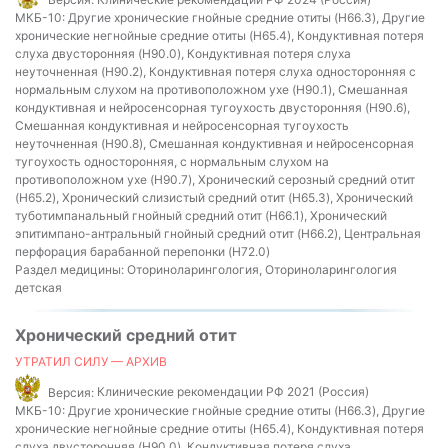
МКБ-10:
Другие хронические гнойные средние отиты (H66.3), Другие
хронические негнойные средние отиты (H65.4), Кондуктивная потеря
слуха двусторонняя (H90.0), Кондуктивная потеря слуха
неуточненная (H90.2), Кондуктивная потеря слуха односторонняя с
нормальным слухом на противоположном ухе (H90.1), Смешанная
кондуктивная и нейросенсорная тугоухость двусторонняя (H90.6),
Смешанная кондуктивная и нейросенсорная тугоухость
неуточненная (H90.8), Смешанная кондуктивная и нейросенсорная
тугоухость односторонняя, с нормальным слухом на
противоположном ухе (H90.7), Хронический серозный средний отит
(H65.2), Хронический слизистый средний отит (H65.3), Хронический
туботимпанальный гнойный средний отит (H66.1), Хронический
эпитимпано-антральный гнойный средний отит (H66.2), Центральная
перфорация барабанной перепонки (H72.0)
Раздел медицины:
Оториноларингология, Оториноларингология
детская
Хронический средний отит
УТРАТИЛ СИЛУ — АРХИВ
Версия:
Клинические рекомендации РФ 2021 (Россия)
МКБ-10:
Другие хронические гнойные средние отиты (H66.3), Другие
хронические негнойные средние отиты (H65.4), Кондуктивная потеря
слуха двусторонняя (H90.0), Кондуктивная потеря слуха