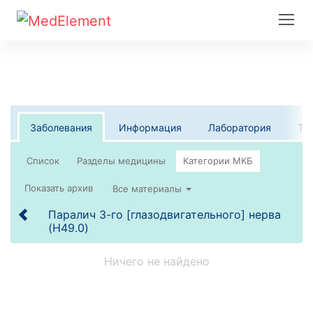
Заболевания
Информация
Лаборатория
Те
Список
Все материалы
Паралич 3-го [глазодвигательного] нерва
(H49.0)
Ничего не найдено