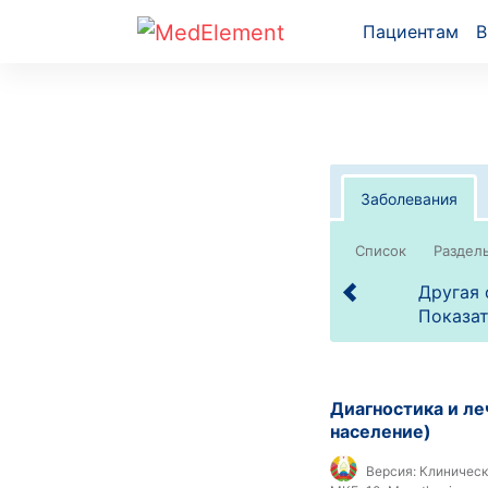
Пациентам
В
Заболевания
Список
Другая
Показат
Диагностика и ле
население)
Версия:
Клиническ