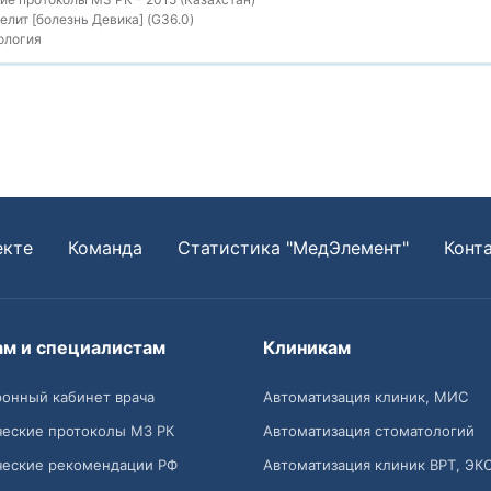
лит [болезнь Девика] (G36.0)
ология
екте
Команда
Статистика "МедЭлемент"
Конт
ам и специалистам
Клиникам
онный кабинет врача
Автоматизация клиник, МИС
ческие протоколы МЗ РК
Автоматизация стоматологий
ческие рекомендации РФ
Автоматизация клиник ВРТ, ЭК