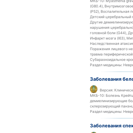
МКБ-10:
Myasthenia gra
(G80.4), Внутримозгово
(P52), Воспалительная п
Детский церебральный п
Другие демиелинизирующ
нарушения церебральног
головной боли (G44), Др
Инфаркт мозга (I63), М
Наследственная атаксия
Поражения лицевого нер
травма периферической 
Субарахноидальное кров
Раздел медицины:
Невро
Заболевания бело
Версия:
Клинически
МКБ-10:
Болезнь Крейтц
демиелинизирующие боле
склерозирующий панэнце
Раздел медицины:
Невро
Заболевания спе