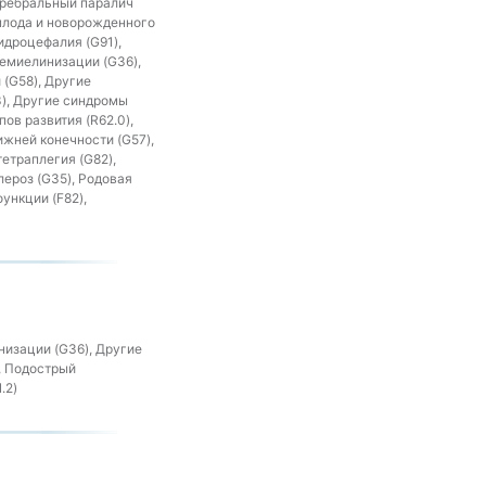
еребральный паралич
 плода и новорожденного
идроцефалия (G91),
емиелинизации (G36),
(G58), Другие
3), Другие синдромы
ов развития (R62.0),
ижней конечности (G57),
етраплегия (G82),
ероз (G35), Родовая
ункции (F82),
низации (G36), Другие
, Подострый
.2)