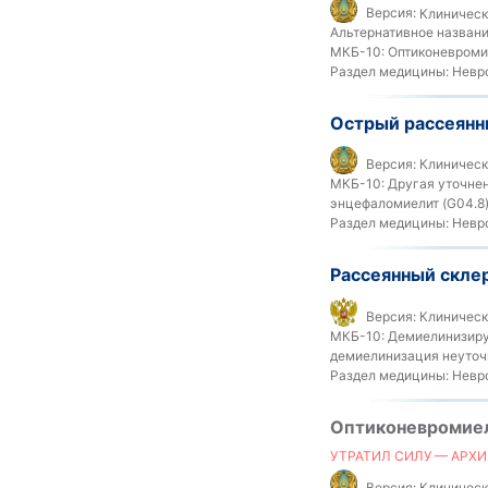
Версия:
Клинически
Альтернативное названи
МКБ-10:
Оптиконевромие
Раздел медицины:
Невро
Острый рассеян
Версия:
Клинически
МКБ-10:
Другая уточнен
энцефаломиелит (G04.8
Раздел медицины:
Невр
Рассеянный скле
Версия:
Клиническ
МКБ-10:
Демиелинизирую
демиелинизация неуточн
Раздел медицины:
Невро
Оптиконевромиел
УТРАТИЛ СИЛУ — АРХИ
Версия:
Клинически