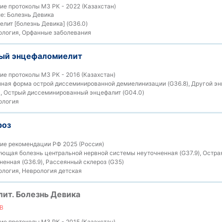
е протоколы МЗ РК - 2022 (Казахстан)
е:
Болезнь Девика
лит [болезнь Девика] (G36.0)
логия, Орфанные заболевания
ный энцефаломиелит
е протоколы МЗ РК - 2016 (Казахстан)
ная форма острой диссеминированной демиелинизации (G36.8), Другой энц
), Острый диссеминированный энцефалит (G04.0)
ология
роз
ие рекомендации РФ 2025 (Россия)
щая болезнь центральной нервной системы неуточненная (G37.9), Остр
енная (G36.9), Рассеянный склероз (G35)
логия, Неврология детская
ит. Болезнь Девика
В
е протоколы МЗ РК - 2015 (Казахстан)