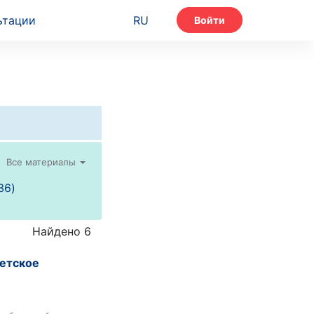
ьтации
RU
Войти
Все материалы
36)
Найдено 6
детское