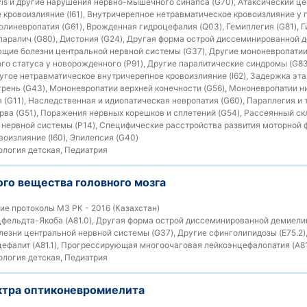
vis и другие нарушения нервно-мышечного синапса (G70), Атаксический ц
е кровоизлияние (I61), Внутричерепное нетравматическое кровоизлияние у
олиневропатия (G61), Врожденная гидроцефалия (Q03), Гемиплегия (G81), Г
аралич (G80), Дистония (G24), Другая форма острой диссеминированной д
ие болезни центральной нервной системы (G37), Другие мононевропатии 
о статуса у новорожденного (P91), Другие паралитические синдромы (G8
угое нетравматическое внутричерепное кровоизлияние (I62), Задержка этап
игрень (G43), Мононевропатии верхней конечности (G56), Мононевропатии н
 (G11), Наследственная и идиопатическая невропатия (G60), Параплегия и т
ва (G51), Поражения нервных корешков и сплетений (G54), Рассеянный скл
нервной системы (P14), Специфические расстройства развития моторной ф
оизлияние (I60), Эпилепсия (G40)
логия детская, Педиатрия
го вещества головного мозга
е протоколы МЗ РК - 2016 (Казахстан)
фельдта-Якоба (A81.0), Другая форма острой диссеминированной демиели
зни центральной нервной системы (G37), Другие сфинголипидозы (E75.2)
фалит (A81.1), Прогрессирующая многоочаговая лейкоэнцефалопатия (A81
логия детская, Педиатрия
ктра оптиконевромиелита