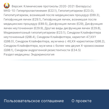
Версия:
Клинические протоколы 2020-2021 (Беларусь)
МКБ-10:
Гиперпролактинемия (E22.1), Гипопитуитаризм (E23.0),
Гипопитуитаризм, возникший после медицинских процедур (E89.3),
Гипофункция яичек (E29.1), Гипофункция яичек, возникшая после
медицинских процедур (E89.5), Дисфункция яичек (E29), Дисфункция
яичек неуточненная (E29.9), Другие виды дисфункции яичек (E29.8),
Медикаментозный гипопитуитаризм (E23.1), Синдром Клайнфелтера
неуточненный (Q98.4), Синдром Клайнфелтера, кариотип 47,XXY
(Q98.0), Синдром Клайнфелтера, мужчина с 46,XX-кариотипом (Q98.2),
Синдром Клайнфелтера, мужчина с более чем двумя X-хромосомами
(Q98.1), Синдром андрогенной резистентности (E34.5)
Раздел медицины:
Эндокринология
Пользовательское соглашение
О проекте