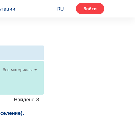
ьтации
RU
Войти
Все материалы
Найдено 8
аселение).