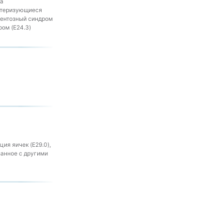
га
актеризующиеся
ментозный синдром
ом (E24.3)
ия яичек (E29.0),
занное с другими