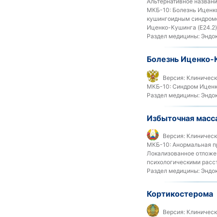
Альтернативное названи
МКБ-10:
Болезнь Иценко
кушингоидным синдромо
Иценко-Кушинга (E24.2)
Раздел медицины:
Эндок
Болезнь Иценко-
Версия:
Клиническ
МКБ-10:
Синдром Иценк
Раздел медицины:
Эндок
Избыточная масса
Версия:
Клиническ
МКБ-10:
Анормальная при
Локализованное отложен
психологическими расст
Раздел медицины:
Эндок
Кортикостерома
Версия:
Клинически