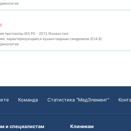
ринология
В
е протоколы МЗ РК - 2013 (Казахстан)
ия, характеризующиеся кушингоидным синдромом (E24.8)
ринология
екте
Команда
Статистика "МедЭлемент"
Конт
ам и специалистам
Клиникам