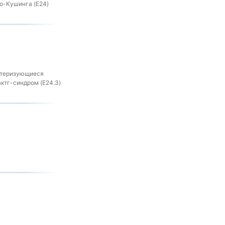
о-Кушинга (E24)
актеризующиеся
ктг-синдром (E24.3)