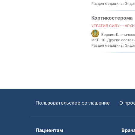
Раздел медицины:
Эндок
Кортикостерома
УТРАТИЛ СИЛУ — АРХИ
Версия:
Клинически
МКБ-10:
Другие состоян
Раздел медицины:
Эндок
Пользовательское соглашение
О про
Пациентам
Врач