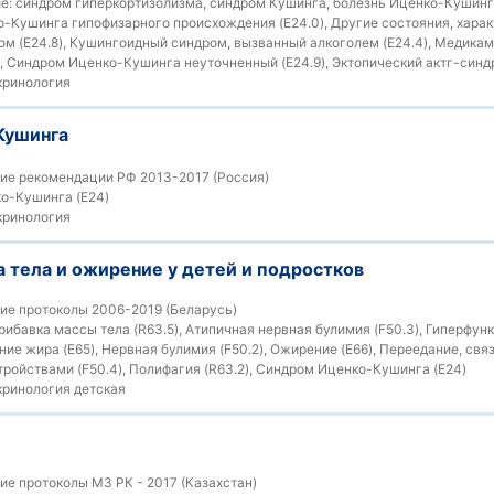
е:
синдром гиперкортизолизма, синдром Кушинга, болезнь Иценко-Кушин
-Кушинга гипофизарного происхождения (E24.0), Другие состояния, хар
м (E24.8), Кушингоидный синдром, вызванный алкоголем (E24.4), Медика
, Синдром Иценко-Кушинга неуточненный (E24.9), Эктопический актг-синдр
ринология
Кушинга
ие рекомендации РФ 2013-2017 (Россия)
о-Кушинга (E24)
ринология
 тела и ожирение у детей и подростков
ие протоколы 2006-2019 (Беларусь)
бавка массы тела (R63.5), Атипичная нервная булимия (F50.3), Гиперфункц
ие жира (E65), Нервная булимия (F50.2), Ожирение (E66), Переедание, свя
ройствами (F50.4), Полифагия (R63.2), Синдром Иценко-Кушинга (E24)
ринология детская
е протоколы МЗ РК - 2017 (Казахстан)