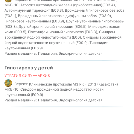
МКБ-10:
Атрофия щитовидной железы (приобретенная)(E03.4),
Аутоиммунный тиреоидит (E06.3), Врожденный гипотиреоз без зоба
(E03.1), Врожденный гипотиреоз с диффузным зобом (E03.0),
Гипотиреоз неуточненный (E03.9), Другие уточненные гипотиреозы
(E03.8), Другой хронический тиреоидит (E06.5), Микседематозная
кома (E03.5), Постинфекционный гипотиреоз (E03.3), Синдром
врожденной йодной недостаточности (E00), Синдром врожденной
йодной недостаточности неуточненный (E00.9), Тиреоидит
неуточненный (E06.9)
Раздел медицины:
Педиатрия, Эндокринология детская
Гипотиреоз у детей
УТРАТИЛ СИЛУ — АРХИВ
Версия:
Клинические протоколы МЗ РК - 2013 (Казахстан)
МКБ-10:
Синдром врожденной йодной недостаточности
неуточненный (E00.9)
Раздел медицины:
Педиатрия, Эндокринология детская