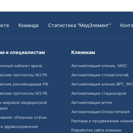
екте
Команда
Статистика "МедЭлемент"
Конт
ам и специалистам
Клиникам
онный кабинет врача
Автоматизация клиник, МИС
ческие протоколы МЗ РК
Автоматизация стоматологий
ческие рекомендации РФ
Автоматизация клиник ВРТ, ЭК
ческие протоколы МЗ РБ
Автоматизация стационаров
ы мировой медицинской
Автоматизация аптек
дики
Автоматизация блока питания
вания: обзорные статьи
Реклама и продвижение клини
и здравоохранения
Разработка сайта клиники