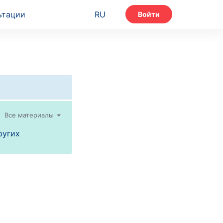
ьтации
RU
Войти
Все материалы
ругих