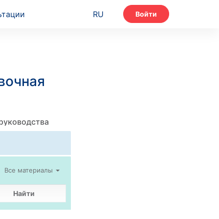
ьтации
RU
Войти
вочная
 руководства
Все материалы
Найти