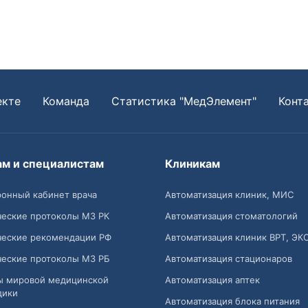
екте
Команда
Статистика "МедЭлемент"
Конт
ам и специалистам
Клиникам
онный кабинет врача
Автоматизация клиник, МИС
ческие протоколы МЗ РК
Автоматизация стоматологий
ческие рекомендации РФ
Автоматизация клиник ВРТ, ЭК
ческие протоколы МЗ РБ
Автоматизация стационаров
ы мировой медицинской
Автоматизация аптек
дики
Автоматизация блока питания