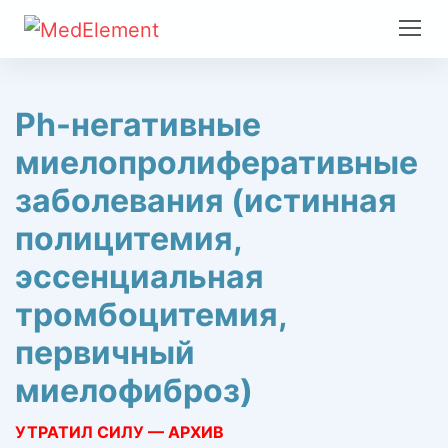
Ph-негативные
миелопролиферативные
заболевания (истинная
полицитемия,
эссенциальная
тромбоцитемия,
первичный
миелофиброз)
УТРАТИЛ СИЛУ — АРХИВ