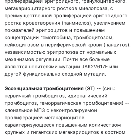
пролиферацией эритроидного, гранулоцитарного,
мегакариоцитарного ростков миелопоэза, с
преимущественной пролиферацией эритроидного
ростка кроветворения (панмиелоз), увеличением
показателей эритроцитов и повышением
концентрации гемоглобина, тромбоцитозом,
лейкоцитозом в периферической крови (панцитоз),
независимостью эритропоэза от нормальных
механизмов регуляции. Почти все больные
являются носителями мутации JAK2V617F или
другой функционально сходной мутации.
Эссенциальная тромбоцитемия
(ЭТ) -- (син.:
первичный тромбоцитоз, идиопатический
тромбоцитоз, геморрагическая тромбоцитемия) --
клональное МПЗ с неконтролируемой
пролиферацией мегакариоцитов,
характеризующееся повышенным количеством
крупных и гигантских мегакариоцитов в костном