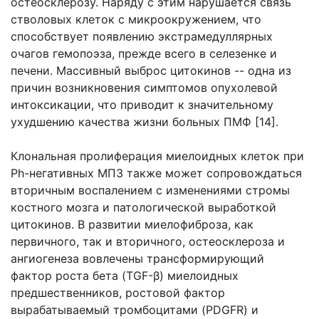
остеосклерозу. Наряду с этим нарушается связь
стволовых клеток с микроокружением, что
способствует появлению экстрамедуллярных
очагов гемопоэза, прежде всего в селезенке и
печени. Массивный выброс цитокинов -- одна из
причин возникновения симптомов опухолевой
интоксикации, что приводит к значительному
ухудшению качества жизни больных ПМФ [14].
Клональная пролиферация миелоидных клеток при
Ph-негативных МПЗ также может сопровождаться
вторичным воспалением с изменениями стромы
костного мозга и патологической выработкой
цитокинов. В развитии миелофиброза, как
первичного, так и вторичного, остеосклероза и
ангиогенеза вовлечены трансформирующий
фактор роста бета (TGF-β) миелоидных
предшественников, ростовой фактор
вырабатываемый тромбоцитами (PDGFR) и