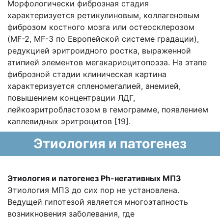
Морфологически фиброзная стадия
характеризуется ретикулиновым, коллагеновым
фиброзом костного мозга или остеосклерозом
(MF-2, MF-3 по Европейской системе градации),
редукцией эритроидного ростка, выраженной
атипией элементов мегакариоцитопоэза. На этапе
фиброзной стадии клиническая картина
характеризуется спленомегалией, анемией,
повышением концентрации ЛДГ,
лейкоэритробластозом в гемограмме, появлением
каплевидных эритроцитов [19].
Этиология и патогенез
Этиология и патогенез Ph-негативных МПЗ
Этиология МПЗ до сих пор не установлена.
Ведущей гипотезой является многоэтапность
возникновения заболевания, где