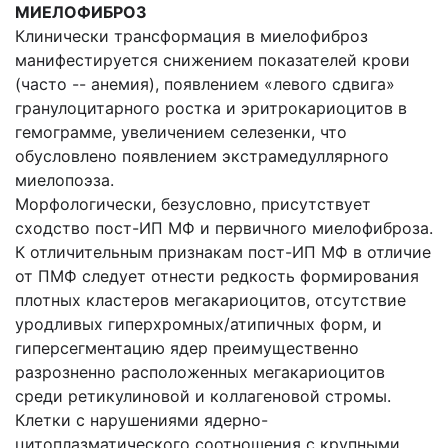
МИЕЛОФИБРОЗ
Клинически трансформация в миелофиброз
манифестируется снижением показателей крови
(часто -- анемия), появлением «левого сдвига»
гранулоцитарного ростка и эритрокариоцитов в
гемограмме, увеличением селезенки, что
обусловлено появлением экстрамедуллярного
миелопоэза.
Морфологически, безусловно, присутствует
сходство пост-ИП МФ и первичного миелофиброза.
К отличительным признакам пост-ИП МФ в отличие
от ПМФ следует отнести редкость формирования
плотных кластеров мегакариоцитов, отсутствие
уродливых гиперхромных/атипичных форм, и
гиперсегментацию ядер преимущественно
разрозненно расположенных мегакариоцитов
среди ретикулиновой и коллагеновой стромы.
Клетки с нарушениями ядерно-
цитоплазматического соотношения с крупными