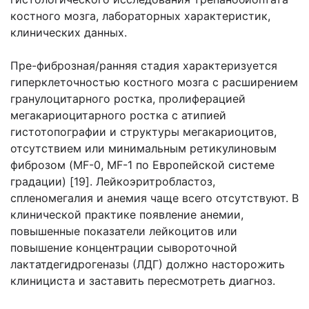
костного мозга, лабораторных характеристик,
клинических данных.
Пре-фиброзная/ранняя стадия характеризуется
гиперклеточностью костного мозга с расширением
гранулоцитарного ростка, пролиферацией
мегакариоцитарного ростка с атипией
гистотопографии и структуры мегакариоцитов,
отсутствием или минимальным ретикулиновым
фиброзом (MF-0, MF-1 по Европейской системе
градации) [19]. Лейкоэритробластоз,
спленомегалия и анемия чаще всего отсутствуют. В
клинической практике появление анемии,
повышенные показатели лейкоцитов или
повышение концентрации сывороточной
лактатдегидрогеназы (ЛДГ) должно насторожить
клинициста и заставить пересмотреть диагноз.