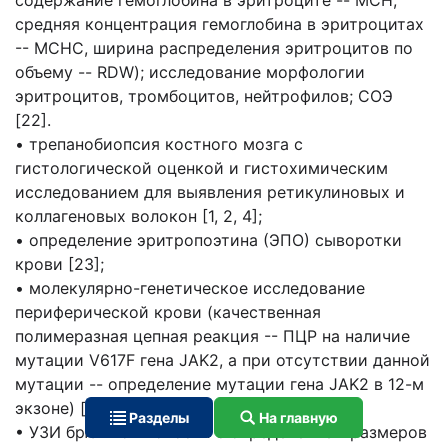
содержание гемоглобина в эритроците -- MCH,
средняя концентрация гемоглобина в эритроцитах
-- МСНС, ширина распределения эритроцитов по
объему -- RDW); исследование морфологии
эритроцитов, тромбоцитов, нейтрофилов; СОЭ
[22].
• трепанобиопсия костного мозга с
гистологической оценкой и гистохимическим
исследованием для выявления ретикулиновых и
коллагеновых волокон [1, 2, 4];
• определение эритропоэтина (ЭПО) сыворотки
крови [23];
• молекулярно-генетическое исследование
периферической крови (качественная
полимеразная цепная реакция -- ПЦР на наличие
мутации V617F гена JAK2, а при отсутствии данной
мутации -- определение мутации гена JAK2 в 12-м
экзоне) [22];
Разделы
На главную
• УЗИ брюшной полости с определением размеров