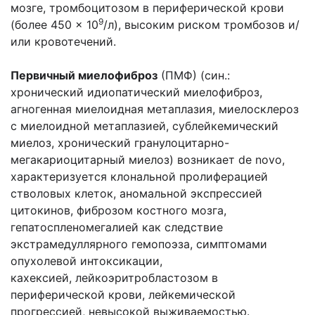
мозге, тромбоцитозом в периферической крови
9
(более 450 × 10
/л), высоким риском тромбозов и/
или кровотечений.
Первичный миелофиброз
(ПМФ) (син.:
хронический идиопатический миелофиброз,
агногенная миелоидная метаплазия, миелосклероз
с миелоидной метаплазией, сублейкемический
миелоз, хронический гранулоцитарно-
мегакариоцитарный миелоз) возникает de novo,
характеризуется клональной пролиферацией
стволовых клеток, аномальной экспрессией
цитокинов, фиброзом костного мозга,
гепатоспленомегалией как следствие
экстрамедуллярного гемопоэза, симптомами
опухолевой интоксикации,
кахексией, лейкоэритробластозом в
периферической крови, лейкемической
прогрессией, невысокой выживаемостью.