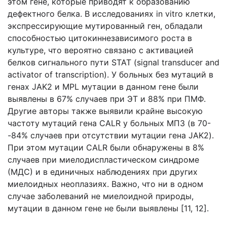
этом гене, которые приводят к образованию
дефектного белка. В исследованиях in vitro клетки,
экспрессирующие мутированный ген, обладали
способностью цитокиннезависимого роста в
культуре, что вероятно связано с активацией
белков сигнального пути STAT (signal transducer and
activator of transcription). У больных без мутаций в
генах JAK2 и MPL мутации в данном гене были
выявлены в 67% случаев при ЭТ и 88% при ПМФ.
Другие авторы также выявили крайне высокую
частоту мутаций гена CALR у больных МПЗ (в 70-
-84% случаев при отсутствии мутации гена JAK2).
При этом мутации CALR были обнаружены в 8%
случаев при миелодиспластическом синдроме
(МДС) и в единичных наблюдениях при других
миелоидных неоплазиях. Важно, что ни в одном
случае заболеваний не миелоидной природы,
мутации в данном гене не были выявлены [11, 12].