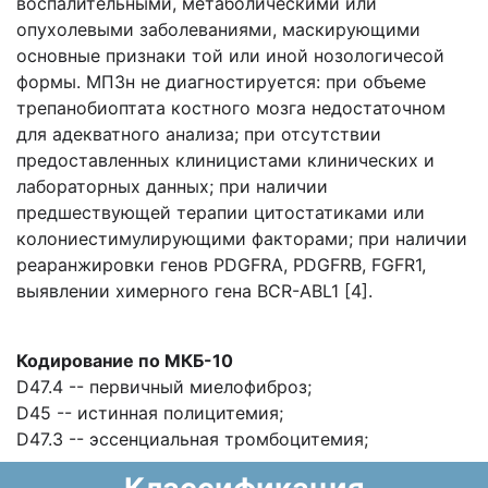
воспалительными, метаболическими или
опухолевыми заболеваниями, маскирующими
основные признаки той или иной нозологичесой
формы. МПЗн не диагностируется: при объеме
трепанобиоптата костного мозга недостаточном
для адекватного анализа; при отсутствии
предоставленных клиницистами клинических и
лабораторных данных; при наличии
предшествующей терапии цитостатиками или
колониестимулирующими факторами; при наличии
реаранжировки генов PDGFRA, PDGFRB, FGFR1,
выявлении химерного гена BCR-ABL1 [4].
Кодирование по МКБ-10
D47.4 -- первичный миелофиброз;
D45 -- истинная полицитемия;
D47.3 -- эссенциальная тромбоцитемия;