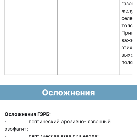
газов
желуд
селез
толст
Принц
важно
этих 
выход
полос
Осложнения
Осложнения ГЭРБ:
· пептический эрозивно- язвенный
эзофагит;
· пептическая язва пищевода;