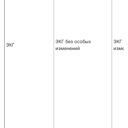
ЭКГ без особых
ЭКГ б
ЭКГ
изменений
измен