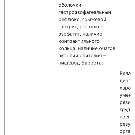
оболочки,
гастроэзофагеальный
рефлюкс, грыжевой
гастрит, рефлюкс-
эзофагит, наличие
контрактильного
кольца, наличие очагов
эктопии эпителия –
пищевод Баррета;
Релак
диафр
харак
умень
резис
грудо
прегр
резуль
орган