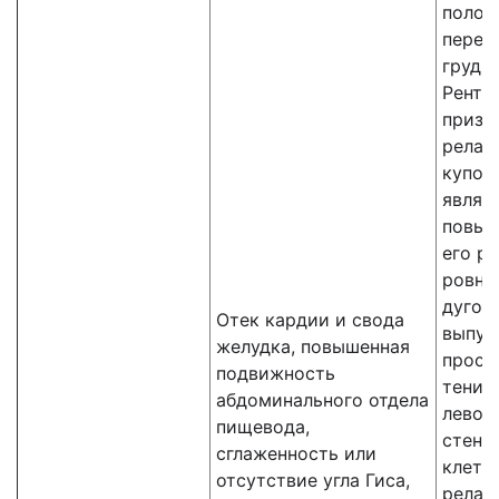
полос
перем
грудн
Рентг
призн
релак
купол
являю
повыш
его р
ровна
дугоо
Отек кардии и свода
выпук
желудка, повышенная
прост
подвижность
тени 
абдоминального отдела
левой
пищевода,
стенк
сглаженность или
клетк
отсутствие угла Гиса,
релак