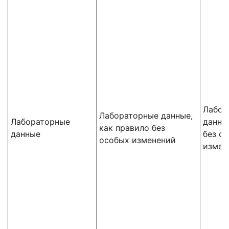
Лабор
Лабораторные данные,
Лабораторные
данны
как правило без
данные
без о
особых изменений
измен