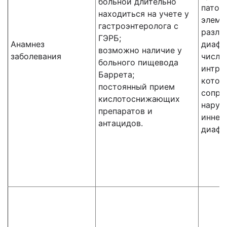
больной длительно
патол
находиться на учете у
элеме
гастроэнтеролога с
разли
ГЭРБ;
Анамнез
диафр
возможно наличие у
заболевания
числе
больного пищевода
интра
Баррета;
котор
постоянный прием
сопро
кислотоснижающих
наруш
препаратов и
иннер
антацидов.
диафр