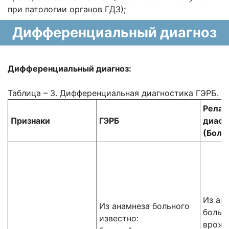
при патологии органов ГДЗ);
Дифференциальный диагноз
Дифференциальный диагноз:
Таблица – 3. Дифференциальная диагностика ГЭРБ.
Релак
Признаки
ГЭРБ
диаф
(Боле
Из ан
Из анамнеза больного
больн
известно:
врожд