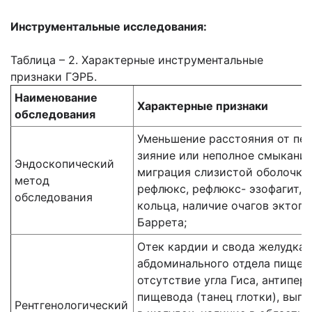
Инструментальные
исследования:
Таблица – 2. Характерные инструментальные
признаки ГЭРБ.
Наименование
Характерные признаки
обследования
Уменьшение расстояния от пер
зияние или неполное смыкание
Эндоскопический
миграция слизистой оболочки
метод
рефлюкс, рефлюкс- эзофагит, 
обследования
кольца, наличие очагов эктоп
Баррета;
Отек кардии и свода желудка
абдоминального отдела пищево
отсутствие угла Гиса, антипе
пищевода (танец глотки), вып
Рентгенологический