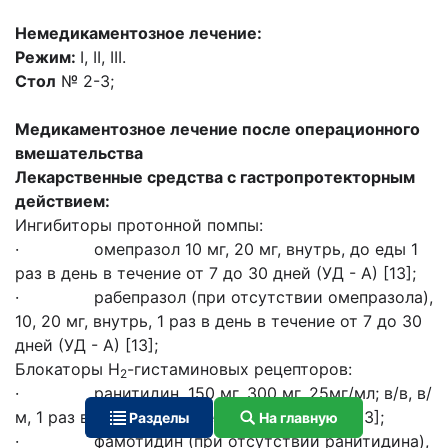
Немедикаментозное лечение:
Режим:
I, II, III.
Стол
№ 2-3;
Медикаментозное лечение после операционного
вмешательства
Лекарственные средства с гастропротекторным
действием:
Ингибиторы протонной помпы:
· омепразол 10 мг, 20 мг, внутрь, до еды 1
раз в день в течение от 7 до 30 дней (УД - А) [13];
· рабепразол (при отсутствии омепразола),
10, 20 мг, внутрь, 1 раз в день в течение от 7 до 30
дней (УД - А) [13];
Блокаторы Н
-гистаминовых рецепторов:
2
· ранитидин, 150 мг, 300 мг, 25мг/мл; в/в, в/
м, 1 раз в день в течение 10 дней (УД - А) [13];
Разделы
На главную
· фамотидин (при отсутствии ранитидина),