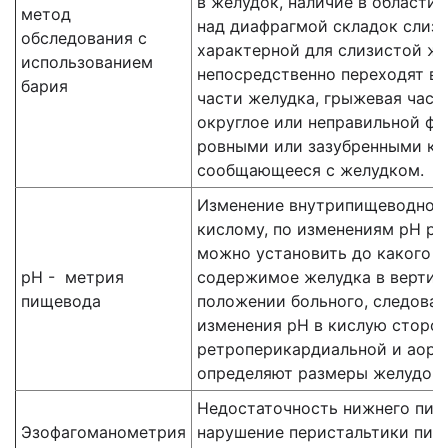
в желудок, наличие в области
метод
над диафрагмой складок слизи
обследования с
характерной для слизистой же
использованием
непосредственно переходят в
бария
части желудка, грыжевая част
округлое или неправильной фо
ровными или зазубренными ко
сообщающееся с желудком.
Изменение внутрипищеводного
кислому, по изменениям рН р
можно установить до какого 
рН - метрия
содержимое желудка в вертик
пищевода
положении больного, следоват
изменения рН в кислую сторон
ретроперикардиальной и аорт
определяют размеры желудоч
Недостаточность нижнего пищ
Эзофагоманометрия
нарушение перистальтики пищ