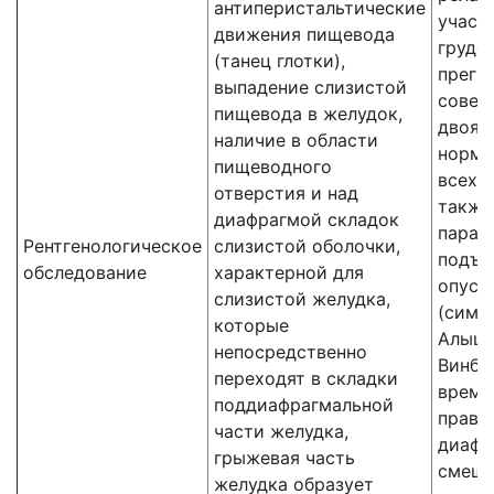
антиперистальтические
участ
движения пищевода
грудо
(танец глотки),
прегр
выпадение слизистой
совер
пищевода в желудок,
двояк
наличие в области
норма
пищеводного
всех 
отверстия и над
также
диафрагмой складок
парад
Рентгенологическое
слизистой оболочки,
подъе
обследование
характерной для
опуск
слизистой желудка,
(симп
которые
Алыше
непосредственно
Винбек
переходят в складки
время
поддиафрагмальной
правы
части желудка,
диафр
грыжевая часть
смеща
желудка образует