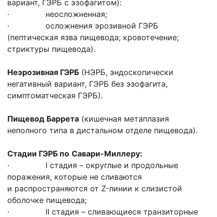
вариант, ГЭРБ с эзофагитом):
· неосложненная;
· осложнения эрозивной ГЭРБ
(пептическая язва пищевода; кровотечение;
стриктуры пищевода).
Неэрозивная ГЭРБ
(НЭРБ, эндоскопически
негативный вариант, ГЭРБ без эзофагита,
симптоматческая ГЭРБ).
Пищевод Баррета
(кишечная метаплазия
неполного типа в дистальном отделе пищевода).
Стадии
ГЭРБ
по
Савари-Миллеру:
· I стадия – округлые и продольные
поражения, которые не сливаются
и распространяются от Z-линии к слизистой
оболочке пищевода;
· II стадия – сливающиеся транзиторные