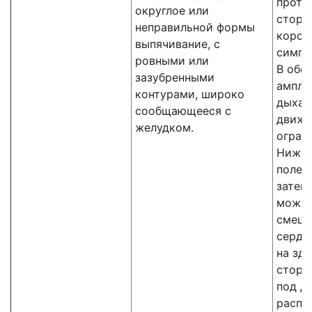
проти
округлое или
сторо
неправильной формы
кором
выпячивание, с
симпт
ровными или
В обо
зазубренными
ампли
контурами, широко
дыхат
сообщающееся с
движе
желудком.
огран
Нижне
поле, 
затем
можно
смеще
сердца
на зд
сторо
под д
распо