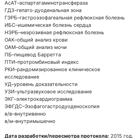
АсАТ
–
аспартатаминотрансфераза
ГДЗ
–
гепато-дуоденальная зона
ГЭРБ
–
гастроэзофагеальная рефлюксная болезнь
ИБС
–
ишемическая болезнь сердца
НЭРБ
–
неэрозивная рефлюксная болезнь
ОАК
–
общий анализ крови
ОАМ
–
общий анализ мочи
ПБ
–
пищевод Барретта
ПТИ
–
протромбиновый индекс
РКИ
–
рандомизированное клиническое
исследование
УД
–
уровень доказательности
УЗИ
–
ультразвуковое исследование
ЭКГ
–
электрокардиограмма
ЭФГДС
–
Эзофагогастродуоденоскопия
в/в
–
внутривенно
в/м
–
внутримышечно
Дата разработки/пересмотра протокола:
2015 год.