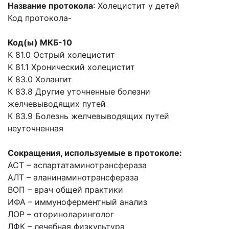
Название протокола
: Холецистит у детей
Код протокола-
Код(ы) МКБ-10
K 81.0 Острый холецистит
K 81.1 Хронический холецистит
K 83.0 Холангит
К 83.8 Другие уточненные болезни
желчевыводящих путей
К 83.9 Болезнь желчевыводящих путей
неуточненная
Сокращения, используемые в протоколе:
АСТ – аспартатаминотрансфераза
АЛТ – аланинаминотрансфераза
ВОП – врач общей практики
ИФА – иммуноферментный анализ
ЛОР – оториноларинголог
ЛФК – лечебная физкультура