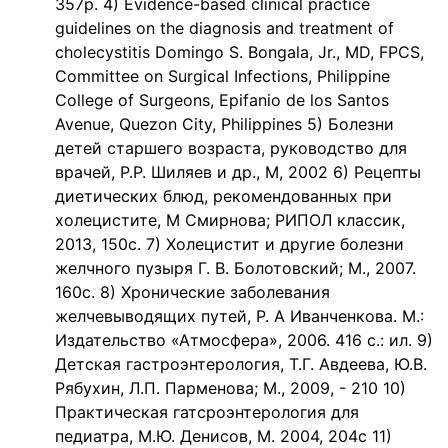
357р. 4) Еvidence-based clinical practice
guidelines on the diagnosis and treatment of
cholecystitis Domingo S. Bongala, Jr., MD, FPCS,
Committee on Surgical Infections, Philippine
College of Surgeons, Epifanio de los Santos
Avenue, Quezon City, Philippines 5) Болезни
детей старшего возраста, руководство для
врачей, Р.Р. Шиляев и др., М, 2002 6) Рецепты
диетических блюд, рекомендованных при
холецистите, М Смирнова; РИПОЛ классик,
2013, 150с. 7) Холецистит и другие болезни
желчного пузыря Г. В. Болотовский; М., 2007.
160с. 8) Хронические заболевания
желчевыводящих путей, Р. А Иванченкова. М.:
Издательство «Атмосфера», 2006. 416 с.: ил. 9)
Детская гастроэнтерология, Т.Г. Авдеева, Ю.В.
Рябухин, Л.П. Парменова; М., 2009, - 210 10)
Практическая гатсроэнтерология для
педиатра, М.Ю. Денисов, М. 2004, 204с 11)