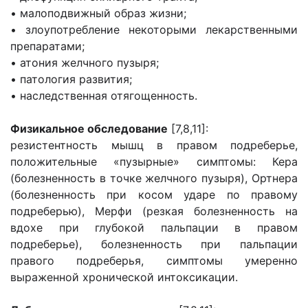
• малоподвижный образ жизни;
• злоупотребление некоторыми лекарственными
препаратами;
• атония желчного пузыря;
• патология развития;
• наследственная отягощенность.
Физикальное обследование
[7,8,11]:
резистентность мышц в правом подреберье,
положительные «пузырные» симптомы: Кера
(болезненность в точке желчного пузыря), Ортнера
(болезненность при косом ударе по правому
подреберью), Мерфи (резкая болезненность на
вдохе при глубокой пальпации в правом
подреберье), болезненность при пальпации
правого подреберья, симптомы умеренно
выраженной хронической интоксикации.