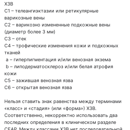
ХЗВ
С1 – телеангиэктазии или ретикулярные
варикозные вены
С2 – варикозно измененные подкожные вены
(диаметр более 3 мм)
С3 – отек
С4 – трофические изменения кожи и подкожных
тканей
a – гиперпигментация и/или венозная экзема
b – липодерматосклероз и/или белая атрофия
кожи
С5 – зажившая венозная язва
С6 – открытая венозная язва
Нельзя ставить знак равенства между терминами
«класс» и «стадия» (или «форма») ХЗВ.
Соответственно, некорректно использовать два
последних определения в клиническом разделе
СЕАР. Между классами ХЗВ нет последовательной