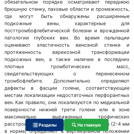
обязательном порядке осматривают переднюю
брюшную стенку, паховые области и промежность,
где могут быть обнаружены расширенные
подкожные вены, характерные для
посттромбофлебитической болезни и врожденной
патологии глубоких вен. Во время пальпации
оценивают эластичность венозной стенки и
протяженность варикозной трансформации
подкожных вен, а также наличие в последних
плотных тромботических масс,
свидетельствующих о перенесенном
тромбофлебите. Дополнительно определяют
дефекты в фасции голени, соответствующие
местам локализации недостаточных перфорантных
вен. Как правило, они локализуются по медиальной
поверхности нижней трети голени или в зоне
максимально выраженных трофических
расстройств. Устье малой подкожной вены (2-4 мм
Разделы
На главную
в норме) определяют в вертикальном положении