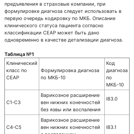
предъявления в страховые компании, при
формулировке диагноза следует использовать в
первую очередь кодировку по МКБ. Описание
клинического статуса пациента согласно
классификации СЕАР может быть дано
одновременно в качестве детализации диагноза.
Таблица №1
Клинический
Код
класс по
Формулировка диагноза
диагноза
СЕАР
по МКБ-10
по
МКБ-10
Варикозное расширение
I83.0
С1-С3
вен нижних конечностей
без язвы или воспаления
Варикозное расширение
С4-С5
вен нижних конечностей
I83.1