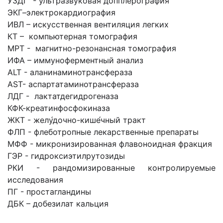
УЗДГ - ультразвуковая допплерография
ЭКГ–электрокардиография
ИВЛ – искусственная вентиляция легких
КТ – компьютерная томография
МРТ - магнитно-резонансная томография
ИФА – иммуноферментный анализ
ALT - аланинаминотрансфераза
AST- аспартатаминотрансфераза
ЛДГ - лактатдегидрогеназа
КФК-креатинфосфокиназа
ЖКТ - желу́дочно-кише́чный тракт
ФЛП - флеботропные лекарственные препараты
МФФ - микронизированная флавоноидная фракция
ГЭР - гидроксиэтилрутозиды
РКИ - рандомизированные контролируемые
исследования
ПГ - простагландины
ДБК – добезилат кальция