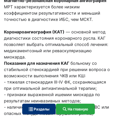
Магнитно-резонансная коронарная ангиография
МРТ характеризуется более низким
коэффициентом результативности и меньший
точностью в диагностике ИБС, чем МСКТ.
Коронароангиография (КАТ)
— основной метод
диагностики состояния коронарного русла. КАГ
позволяет выбрать оптимальный способ лечения:
медикаментозный или реваскуляризацию
миокарда.
Показания для назначения КАГ
больному со
стабильной стенокардией при решении вопроса о
возможности выполнения ЧKB или КШ:
- тяжелая стенокардия III-IV ФК, сохраняющаяся
при оптимальной антиангинальной терапии;
- признаки выраженной ишемии миокарда по
результатам неинвазивных методов;
- наличие у больного в анамнезе эпизодов ВС или
Разделы
На главную
опасных желудочковых нарушений ритма;