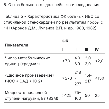
5. Отказ больного от дальнейшего исследования.
Таблица 5
-
Характеристика ФК больных ИБС со
стабильной стенокардией по результатам пробы с
ФН (Аронов Д.М., Лупанов В.П. и др. 1980, 1982).
ФК
Показатели
I
II
III
IV
Число метаболических
4,0-
2,0-
>7,0
<2,0
единиц (тредмил)
6,9
3,9
218
«Двойное произведение»
15l-
>278
-
<150
(ЧСС • САД • 10-2)
217
277
Мощность последней
75-
>125
50
25
ступени нагрузки, Вт (ВЭМ)
100