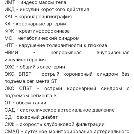
ИМТ - индекс массы тела
ИКД - инсулин короткого действия
КАГ - коронароангиография
КА - коронарные артерии
КФК - креатинфосфокиназа
МС - метаболический синдром
НТГ - нарушение толерантности к глюкозе
НВИИ - непрерывная внутривенная
инсулинотерапия
ОХС - общий холестерин
ОКС БПSТ - острый коронарный синдром без
подъема сег мента ST
ОКС CПST - острый коронарный синдром с
подъемом сегмента ST
ОТ - объем талии
САД - систолическое артериальное давление
СД - сахарный диабет
СКФ - скорость клубочковой фильтрации
СМАД - суточное мониторирование артериального