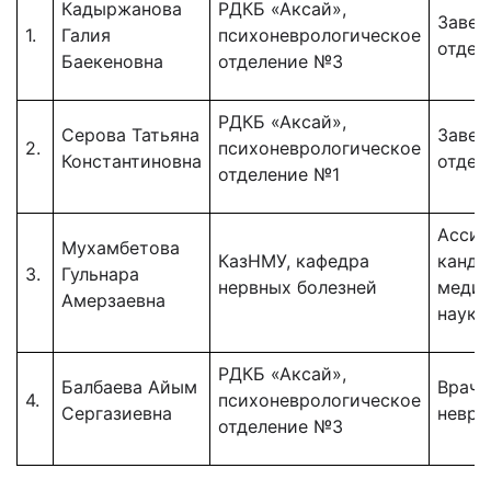
Кадыржанова
РДКБ «Аксай»,
Заве
1.
Галия
психоневрологическое
отдел
Баекеновна
отделение №3
РДКБ «Аксай»,
Серова Татьяна
Заве
2.
психоневрологическое
Константиновна
отдел
отделение №1
Ассис
Мухамбетова
КазНМУ, кафедра
канди
3.
Гульнара
нервных болезней
медиц
Амерзаевна
наук
РДКБ «Аксай»,
Балбаева Айым
Врач-
4.
психоневрологическое
Сергазиевна
невро
отделение №3