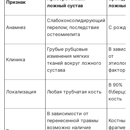
Признак
ложный сустав
ложный 
Слабоконсолидирующий
Анамнез
перелом; последствие
С рожде
остеомиелита
Грубые рубцовые
В зависи
изменения мягких
от
Клиника
тканей вокруг ложного
этиологи
сустава
фактора
В 90%
Локализация
Любая трубчатая кость
б\берцов
кость
В зависимости от
перенесенной травмы
Костные
возможно наличие
фрагмен