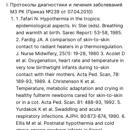
Протоколы диагностики и лечения заболеваний
МЗ РК (Приказ №239 от 07.04.2010)
1 .Tafari N. Hypothermia in the tropics:
epidemiological aspects. In: Stei (eds). Breathing
and warmth at birth. Sarec Report: 53-58, 1985.
2. Fardig JA. A comparison of skin-to-skin
contact to radiant heaters in ρ thermoregulation.
J. Nurse Midwifery, 25(1): 19-28, 1980 3. Acolet D
et al. Oxygenation, heart rate and temperature in
very low birthwtight infants during to-skin
contact with their mothers. Acta Ped. Scan, 78:
189-93, 1989. 4. Christenson К et al.
Temperature, metabolic adaptation and crying in
healthy fullterm newborns cared for skin-to-skin
or in a cot. Acta Ped. Scan. 81: 488-93, 1992. 5.
Yurdakok К et al. Swaddling and acute
respiratory infections. AJPH. 80:873-874, 1990. 6.
Ellis Μ et al. Postnatal hypothermia and cold