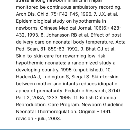
stress among newborn infants in Nepal
monitored be continuous ambulatory recording.
Arch Dis. Child, 75: F42-F45, 1996. 7. J.X. et al.
Epidemiological study on hypothermia in
newborns. Chinese Medical Jornal. 106(6): 428-
432, 1993. 8. Johansson RB et al. Effect of post
delivery care on neonatal body temperature. Acta
Ped. Scan, 81: 859-63, 1992. 9. Bhat GJ et al.
Skin-to-skin care for rewarming low-risk
hypothermic neonates: a randomized study a
developing country, 1995 (unpublished). 10.
HadeedA.J, Ludington S, Siegal S. Skin-to-skin
between mother and infants reduces idiopatic
apnea of prematurity. Pediatric Research, 37(4).
Part 2, 208A, 1233, 1995. 11. British Colombia
Reproduction. Care Program. Newborn Guideline
Neonatal Thermoregulation. Original - 1991.
revision - julu, 2003.