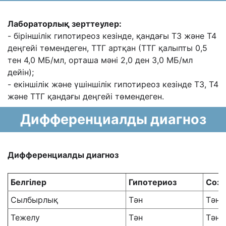
Лабораторлық зерттеулер:
- біріншілік гипотиреоз кезінде, қандағы Т3 жəне Т4
деңгейі төмендеген, ТТГ артқан (ТТГ
қалыпты 0,5
тен 4,0 МБ/мл, орташа мəні 2,0 ден 3,0 МБ/мл
дейін);
- екіншілік жəне
үшіншілік гипотиреоз кезінде Т3, Т4
жəне ТТГ қандағы деңгейі төмендеген.
Дифференциалды диагноз
Дифференциалды диагноз
Белгілер
Гипотериоз
Созы
Сылбырлық
Тəн
Тəн 
Тежелу
Тəн
Тəне