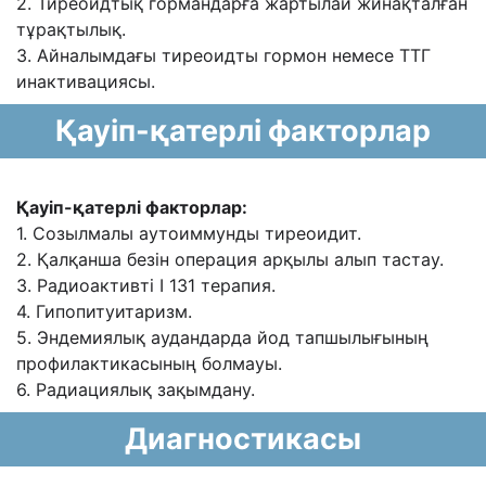
2. Тиреоидтық гормандарға жартылай жинақталған
тұрақтылық.
3. Айналымдағы тиреоидты гормон немесе ТТГ
инактивациясы.
Қауіп-қатерлі факторлар
Қауіп-қатерлі факторлар:
1. Созылмалы аутоиммунды тиреоидит.
2. Қалқанша безін операция арқылы алып тастау.
3. Радиоактивті I 131 терапия.
4. Гипопитуитаризм.
5. Эндемиялық аудандарда йод тапшылығының
профилактикасының болмауы.
6. Радиациялық зақымдану.
Диагностикасы