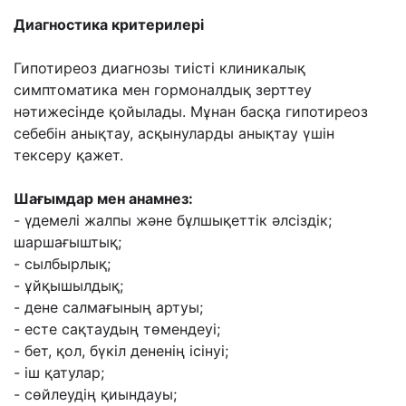
Диагностика критерилері
Гипотиреоз диагнозы тиісті клиникалық
симптоматика мен
гормоналдық зерттеу
нəтижесінде қойылады. Мұнан басқа гипотиреоз
себебін анықтау,
асқынуларды анықтау үшін
тексеру қажет.
Шағымдар мен анамнез:
- үдемелі жалпы жəне бұлшықеттік əлсіздік;
шаршағыштық;
- сылбырлық;
- ұйқышылдық;
- дене салмағының артуы;
- есте сақтаудың төмендеуі;
- бет, қол, бүкіл дененің ісінуі;
- іш қатулар;
- сөйлеудің қиындауы;