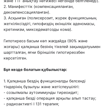
жəне ТТГ анықтау нəтижесі негізінде
белгіленеді).
2. Манифесттік (компенсацияланған,
декомпенссацияланған).
3. Асқынған (полисерозит, жүрек функциясының
жеткіліксіздігі, гипофиздің екіншілік
аденомасы,
кретинизм, микседематозды кома).
Гипотиреоз басым көп жағдайда (90% жəне
жоғары) қалқанша безінің тікелей
зақымдалуымен
шартталған, яғни біріншілік гипотиреозбен
көрсетілген.
Бұл кезде
болатын құбылыстар:
1. Қалқанша бездің функционалды белсенді
тіндерінің бұзылуы жəне жетіспеушілігі:
- созылмалы аутоиммунды тиреоидит;
- қалқанша безді операция арқылы алып тастау;
- радиоактивті I 131 терапия;