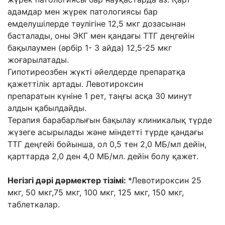
адамдар мен жүрек
патологиясы бар
емделушілерде тəулігіне 12,5 мкг дозасынан
басталады, оны ЭКГ мен
қандағы ТТГ деңгейін
бақылаумен (əрбір 1- 3 айда) 12,5-25 мкг
жоғарылатады.
Гипотиреозбен жүкті əйелдерде препаратқа
қажеттілік артады. Левотироксин
препаратын
күніне 1 рет, таңғы асқа 30 минут
алдын қабылдайды.
Терапия барабарлығын бақылау клиникалық түрде
жүзеге асырылады жəне міндетті түрде
қандағы
ТТГ деңгейі бойынша, ол 0,5 тен 2,0 МБ/мл дейін,
қарттарда 2,0 ден 4,0 МБ/мл.
дейін болу қажет.
Негізгі дəрі дəрмектер тізімі:
*Левотироксин 25
мкг, 50 мкг,75 мкг, 100 мкг, 125 мкг, 150 мкг,
таблеткалар.