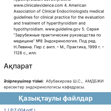
www.clinicalevidence.com 4. American
Association of Clinical Endocrinologists medical
guidelines for clinical practice for the evaluation
and treatment of hyperthyroidism and
hypothyroidism. www.guideline.gov 5. Серия
“Зарубежные практические руководства по
медицине” №8 Эндокринология. Под ред.
Н.Левина. Пер с англ. – М., Практика, 1999 г. –
1128 с., илл.
Ақпарат
Əзірлеушілер тізімі:
Абубакирова Ш.С., АМДБЖИ
ересектер эндокринологисы
кафедрасы.
Қазықтаулы файлдар
1. ( P-T-004.pdf )