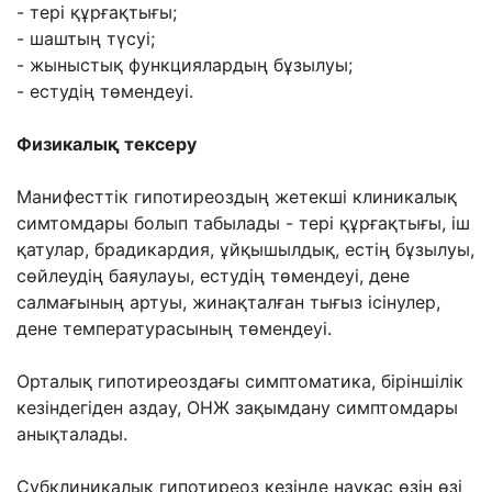
- тері құрғақтығы;
- шаштың түсуі;
- жыныстық функциялардың бұзылуы;
- естудің төмендеуі.
Физикалық тексеру
Манифесттік гипотиреоздың жетекші клиникалық
симтомдары болып табылады - тері
құрғақтығы, іш
қатулар, брадикардия, ұйқышылдық, естің бұзылуы,
сөйлеудің баяулауы,
естудің төмендеуі, дене
салмағының артуы, жинақталған тығыз ісінулер,
дене
температурасының төмендеуі.
Орталық гипотиреоздағы симптоматика, біріншілік
кезіндегіден аздау, ОНЖ зақымдану
симптомдары
анықталады.
Субклиникалық гипотиреоз кезінде науқас өзін өзі