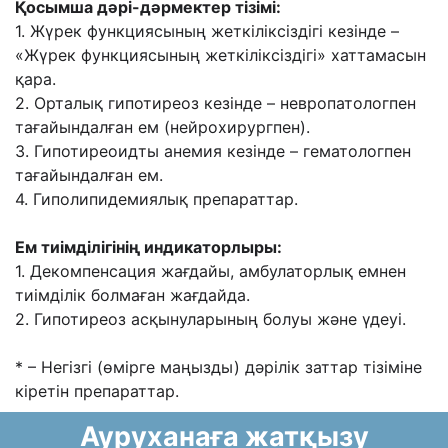
Қосымша дəрі-дəрмектер тізімі:
1. Жүрек функциясының жеткіліксіздігі кезінде –
«Жүрек функциясының жеткіліксіздігі»
хаттамасын
қара.
2. Орталық гипотиреоз кезінде – невропатологпен
тағайындалған ем (нейрохирургпен).
3. Гипотиреоидты анемия кезінде – гематологпен
тағайындалған ем.
4. Гиполипидемиялық препараттар.
Ем тиімділігінің индикаторлыры:
1. Декомпенсация жағдайы, амбулаторлық емнен
тиімділік болмаған жағдайда.
2. Гипотиреоз асқынуларының болуы жəне үдеуі.
* – Негізгі (өмірге маңызды) дəрілік заттар тізіміне
кіретін препараттар.
Ауруханаға жатқызу