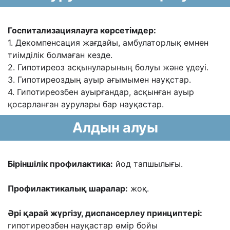
Госпитализациялауға көрсетімдер:
1. Декомпенсация жағдайы, амбулаторлық емнен
тиімділік болмаған кезде.
2. Гипотиреоз асқынуларының болуы жəне үдеуі.
3. Гипотиреоздың ауыр ағымымен науқстар.
4. Гипотиреозбен ауырғандар
, асқынған ауыр
қосарланған аурулары бар науқастар.
Алдын алуы
Біріншілік профилактика:
йод тапшылығы.
Профилактикалық шаралар:
жоқ.
Əрі қарай жүргізу, диспансерлеу принциптері:
г
ипотиреозбен науқастар өмір бойы