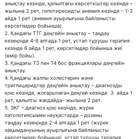
анықтау кезінде, қалыптағы
көрсеткіштер кезінде –
жылына 2 рет, гипотиреоидты анемия кезінде – 1-3
айда 1 рет
(анемия ауырлығына байланысты
көрсетімдер бойынша).
2. Қандағы ТТГ деңгейін анықтау – таңдау
кезеңінде 4-8 аптада 1 рет, ұстап тұрушы
терапия
кезінде 6 айда 1 рет, көрсетімдер бойынша жиі
(өмір бойы).
3. Қандағы Т3 пен Т4 бос фракциялары деңгейін
анықтау.
4. Қандағы жалпы холестерин жəне
триглицеридтер деңгейін анықтау – диагнозды
қою
кезінде, жоғарылаған деңгей кезінде 3 айда 1
рет, қалыпты жағдайда– жылына 2 рет.
5. ЭКГ – диагноз қою кезінде, жүрек
патологиясымен науқастарда – дозаны
таңдау
кезеңінде 2-4 аптада 1 рет (жүрек
зақымдануының ауырлығына байланысты
көрсетімдер
бойынша), ұстап тұрушы терапия