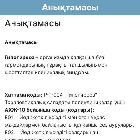
Анықтамасы
Анықтамасы
Анықтамасы
Гипотиреоз
– организмде қалқанша без
гармондарының тұрақты
тапшылығымен
шартталған клиникалық синдром.
Хаттама коды:
P-T-004 "Гипотиреоз"
Терапевтикалық саладағы поликлиникалар үшін
АХЖ-10 бойынша коды (кодтары):
Е01 Йод жеткіліксіздігі мен оған ұқсас
жағдайлармен байланысты қалқанша без аурулары.
Е02 Йод жеткіліксіздігі салдарынан
субклиникалық гипотиреоз.