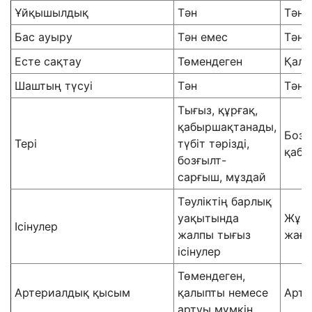
Ұйқышылдық
Тəн
Тəне
Бас ауыру
Тəн емес
Тəн
Есте сақтау
Төмендеген
Қалы
Шаштың түсуі
Тəн
Тəн 
Тығыз, құрғақ,
қабыршақтанады,
Бозғ
Тері
түбіт тəрізді,
қабы
бозғылт-
сарғыш, мұздай
Тəуліктің барлық
уақытында
Жұмс
Ісінулер
жалпы тығыз
жағд
ісінулер
Төмендеген,
Артериалдық қысым
қалыпты немесе
Артқ
артуы мүмкін