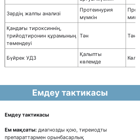
Протеинурия
Прот
Зəрдің жалпы анализі
мүмкін
микр
Қандағы тироксиннің,
трийодтиронин құрамының
Тəн
Тəн 
төмендеуі
Қалыпты
Бүйрек УДЗ
Көле
көлемде
Емдеу тактикасы
Емдеу тактикасы
Ем мақсаты:
диагнозды қою, тиреиодты
препараттармен орынбасарлық