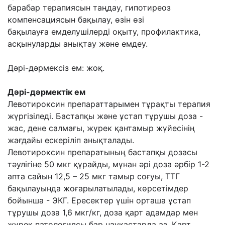
барабар
терапиясын таңдау, гипотиреоз
компенсациясын бақылау, өзін өзі
бақылауға
емделушілерді оқыту, профилактика,
асқынуларды анықтау жəне емдеу.
Дəрі-дəрмексіз ем: жоқ.
Дəрі-дəрмектік ем
Левотироксин препараттарымен тұрақты терапия
жүргізіледі. Бастапқы жəне ұстап
тұрушы доза -
жас, дене салмағы, жүрек қантамыр жүйесінің
жағдайы ескеріліп
анықталады.
Левотироксин препаратының бастапқы дозасы
тəулігіне 50 мкг құрайды, мұнан əрі доза
əрбір 1-2
апта сайын 12,5 – 25 мкг тамыр соғуы, ТТГ
бақылауында жоғарылатылады,
көрсетімдер
бойынша - ЭКГ. Ересектер үшін орташа ұстап
тұрушы доза 1,6 мкг/кг, доза
қарт адамдар мен
жүрек патологиясы бар науқастарда аз. Қарт