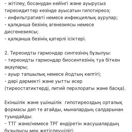
- жітілеу, босанудан кейінгі жəне ауырусыз
тиреоидиттер кезінде ауысатын гипотиреоз;
- инфильтративті немесе инфекциялық аурулар;
- қалқанша безінің агенезиясы немесе
дисгенезиясы;
- қалқанша безінің қатерлі ісіктері.
2. Тиреоидты гармондар синтезінің бұзылуы:
- тиреоидты гармондар биосинтезінің туа біткен
ақаулары;
- ауыр тапшылық немесе йодтың көптігі;
- дəрі дəрмекті жəне уытты əсер
(тиреостатиктерді, литий перхлораты жəне басқа).
Екіншілік жəне үшіншілік гипотиреоздың орталық
формасы деп те атайды,
мыналардың салдарынан
туындайды:
- ТТГ жəне/немесе ТРГ өндіретін жасушалардың
бұзылысы мен жетіспеушілігі;