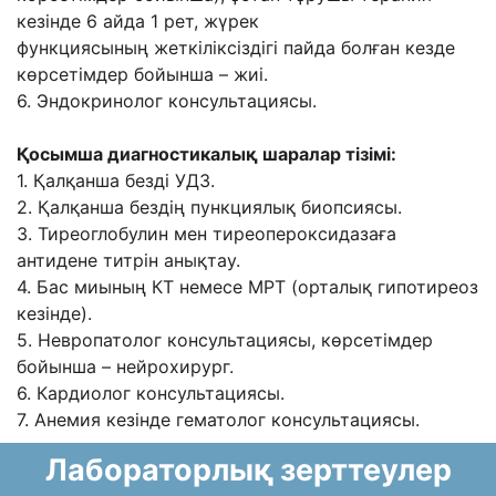
кезінде 6 айда 1 рет, жүрек
функциясының
жеткіліксіздігі пайда болған кезде
көрсетімдер бойынша – жиі.
6. Эндокринолог консультациясы.
Қосымша диагностикалық шаралар тізімі:
1. Қалқанша безді УДЗ.
2. Қалқанша бездің пункциялық биопсиясы.
3. Тиреоглобулин мен тиреопероксидазаға
антидене титрін анықтау.
4. Бас миының КТ немесе МРТ (орталық гипотиреоз
кезінде).
5. Невропатолог консультациясы, көрсетімдер
бойынша – нейрохирург.
6. Кардиолог консультациясы.
7. Анемия кезінде гематолог консультациясы.
Лабораторлық зерттеулер