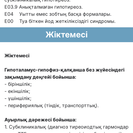
Е03.9 Анықталмаған гипотиреоз.
Е04 Уытты емес зобтың басқа формалары.
Е00 Туа біткен йод жеткіліксіздігі синдромы.
Жіктемесі
Жіктемесі
Гипоталамус-гипофиз-қалқанша без жүйесіндегі
зақымдану деңгейі бойынша:
- біріншілік;
- екіншілік;
- үшіншілік;
- перифериялық (тіндік, транспорттық).
Ауырлық дəрежесі бойынша:
1. Субклиникалық (диагноз тиреоиодтық гармондар