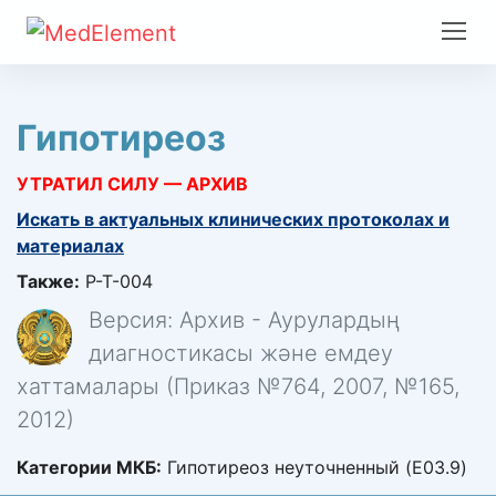
Гипотиреоз
УТРАТИЛ СИЛУ — АРХИВ
Искать в актуальных клинических протоколах и
материалах
Также:
P-T-004
Версия: Архив - Аурулардың
диагностикасы және емдеу
хаттамалары (Приказ №764, 2007, №165,
2012)
Категории МКБ:
Гипотиреоз неуточненный (E03.9)