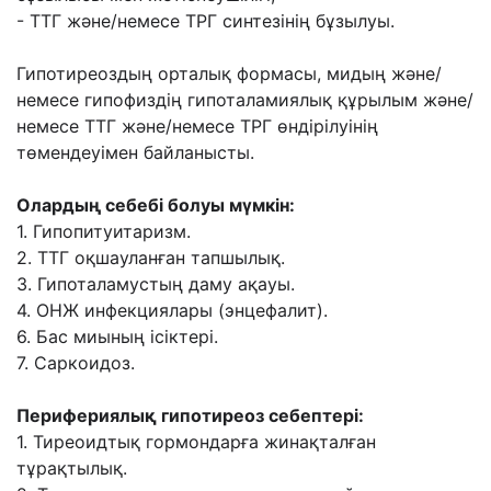
- ТТГ жəне/немесе ТРГ синтезінің бұзылуы.
Гипотиреоздың орталық формасы, мидың жəне/
немесе гипофиздің гипоталамиялық
құрылым жəне/
немесе ТТГ жəне/немесе ТРГ өндірілуінің
төмендеуімен байланысты.
Олардың себебі болуы мүмкін:
1. Гипопитуитаризм.
2. ТТГ оқшауланған тапшылық.
3. Гипоталамустың даму ақауы.
4. ОНЖ инфекциялары (энцефалит).
6. Бас миының ісіктері.
7. Саркоидоз.
Перифериялық гипотиреоз себептері:
1. Тиреоидтық гормондарға жинақталған
тұрақтылық.