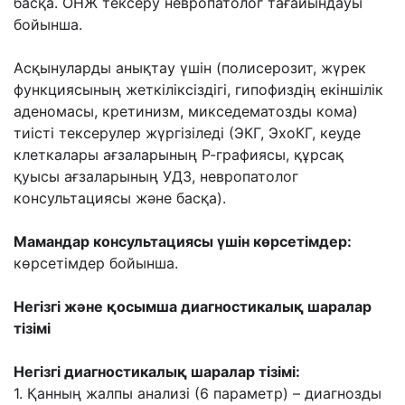
басқа. ОНЖ тексеру невропатолог
тағайындауы
бойынша.
Асқынуларды анықтау үшін (полисерозит, жүрек
функциясының жеткіліксіздігі,
гипофиздің екіншілік
аденомасы, кретинизм, микседематозды кома)
тиісті тексерулер
жүргізіледі (ЭКГ, ЭхоКГ, кеуде
клеткалары ағзаларының Р-графиясы, құрсақ
қуысы
ағзаларының УДЗ, невропатолог
консультациясы жəне басқа).
Мамандар консультациясы үшін көрсетімдер:
көрсетімдер бойынша.
Негізгі жəне қосымша диагностикалық шаралар
тізімі
Негізгі диагностикалық шаралар тізімі:
1. Қанның жалпы анализі (6 параметр) – диагнозды