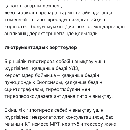
қанағаттанарлы сезінеді,
левотироксин
препараттарын тағайындағанда
төмендейтін гипотиреоздың аздаған айқын
көріністері
болуы мүмкін. Диагноз гормондарға қан
анализінің деректері негізінде қойылады.
Инструменталдық зерттеулер
Біріншілік гипотиреоз себебін анықтау үшін
жүргізіледі: қалқанша безді УДЗ,
көрсетімдер
бойынша – қалқанша бездің
пункциондық биопсиясы, қалқанша бездің
сцинтиграфиясы,
тиреоглобулин мен
тиреопероксидазеға антидене титрін анықтау.
Екіншілік гипотиреоз себебін анықтау үшін
жүргізіледі: невропатолог консультациясы,
бас
миының КТ немесе МРТ, көз түбін тексеру жəне