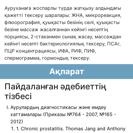
Ауруханаға жоспарлы түрде жатқызу алдындағы
қажетті тексеру шаралары: ЖНА, микрореакция,
флюорография, қуықасты безінің сөлі, қуықасты
безіне массаж жасалғаннан кейінгі несептің
порциясы, 2-стаканмен сынақ жасау, массаждан
кейінгі несепті бактериологиялық тексеру, ПСАг,
ПЦР концентрациясы, ИФА, РИФ, ПИФ,
спермограмма, гормондық тексеру.
Ақпарат
Пайдаланған әдебиеттің
тізбесі
Аурулардың диагностикасы және емдеу
хаттамалары (Приказы №764 - 2007, №165 -
2012)
1. Chronic prostatitis. Thomas Jang and Anthony