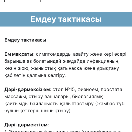
Емдеу тактикасы
Емдеу тактикасы
Ем мақсаты
: симптомдарды азайту жəне кері əсері
барынша аз болатындай жағдайда инфекцияның
көзін жою, жыныстық қатынасқа жəне ұрықтану
қабілетін қалпына келтіру.
Дəрі-дəрмексіз ем
: стол №15, физиоем, простата
массажы, отыру ванналары, биологиялық
қайтымды байланысты қалыптастыру (жамбас түбі
бұлшықеттерін шынықтыру).
Дəрі-дəрмекті ем:
1. Этиологиялық факторды жою (микрофлораның