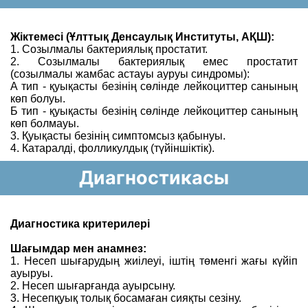
Жіктемесі (Ұлттық Денсаулық Институты, АҚШ):
1. Созылмалы бактериялық простатит.
2. Созылмалы бактериялық емес простатит
(созылмалы жамбас астауы ауруы синдромы):
А тип - қуықасты безінің сөлінде лейкоциттер санының
көп болуы.
Б тип - қуықасты безінің сөлінде лейкоциттер санының
көп болмауы.
3. Қуықасты безінің симптомсыз қабынуы.
4. Катаралді, фолликулдық (түйіншіктік).
Диагностикасы
Диагностика критерилері
Шағымдар мен анамнез:
1. Несеп шығарудың жиілеуі, іштің төменгі жағы күйіп
ауыруы.
2. Несеп шығарғанда ауырсыну.
3. Несепқуық толық босамаған сияқты сезіну.