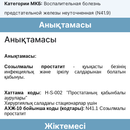
Категории МКБ:
Воспалительная болезнь
предстательной железы неуточненная (N41.9)
Анықтамасы
Анықтамасы
Анықтамасы:
Созылмалы простатит
- қуықасты безінің
инфекциялық жəне іркілу салдарынан болатын
қабынуы.
Хаттама коды:
H-S-002 "Простатаның қабынбалы
аурулары"
Хирургиялық саладағы стационарлар үшін
АХЖ-10 бойынша коды (кодтары):
N41.1 Созылмалы
простатит
Жіктемесі