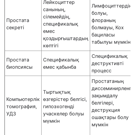
Лейкоциттер
Лимфоциттердің
санының,
болуы,
сілемейдің,
Простата
флораның
спецификалық
секреті
болмауы, Кох
емес
бациласы
қоздырғыштардың
табылуы мүмкін
көптігі
Спецификалық
Простата
Спецификалық
деструктивті
биопсиясы
емес қабынба
процесс
Простатаның
диссеминирленге
Тыртықтық
зақымдалу
Компьютерлік
өзгерістер белгісі,
белгілері,
томография,
гипоэхогенді
деструкция
УДЗ
учаскелер болуы
ошақтары болу
мүмкін
мүмкін