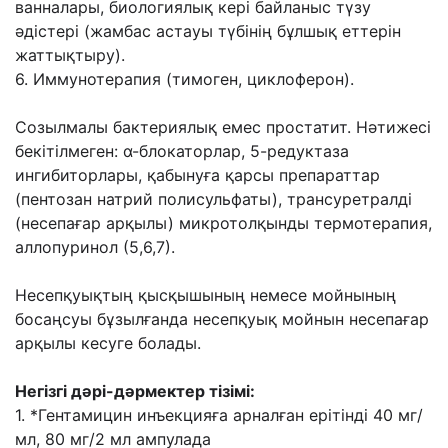
ванналары, биологиялық кері байланыс түзу
əдістері (жамбас астауы түбінің бұлшық еттерін
жаттықтыру).
6. Иммунотерапия (тимоген, циклоферон).
Созылмалы бактериялық емес простатит. Нəтижесі
бекітілмеген: α-блокаторлар, 5-редуктаза
ингибиторлары, қабынуға қарсы препараттар
(пентозан натрий полисульфаты), трансуретралді
(несепағар арқылы) микротолқынды термотерапия,
аллопуринол (5,6,7).
Несепқуықтың қысқышының немесе мойнының
босаңсуы бұзылғанда несепқуық мойнын несепағар
арқылы кесуге болады.
Негізгі дəрі-дəрмектер тізімі:
1. *Гентамицин инъекцияға арналған ерітінді 40 мг/
мл, 80 мг/2 мл ампулада