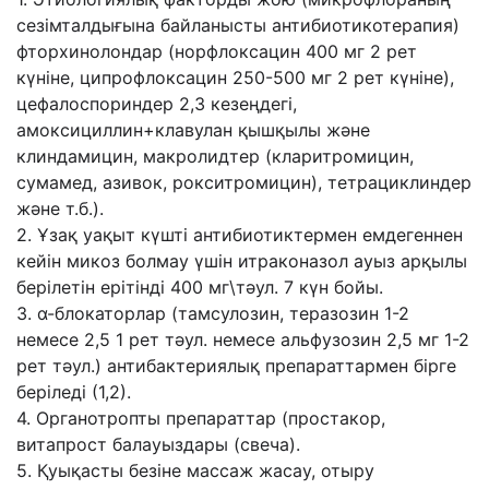
сезімталдығына байланысты антибиотикотерапия)
фторхинолондар (норфлоксацин 400 мг 2 рет
күніне, ципрофлоксацин 250-500 мг 2 рет күніне),
цефалоспориндер 2,3 кезеңдегі,
амоксициллин+клавулан қышқылы жəне
клиндамицин, макролидтер (кларитромицин,
сумамед, азивок, рокситромицин), тетрациклиндер
жəне т.б.).
2. Ұзақ уақыт күшті антибиотиктермен емдегеннен
кейін микоз болмау үшін итраконазол ауыз арқылы
берілетін ерітінді 400 мг\тəул. 7 күн бойы.
3. α-блокаторлар (тамсулозин, теразозин 1-2
немесе 2,5 1 рет тəул. немесе альфузозин 2,5 мг 1-2
рет тəул.) антибактериялық препараттармен бірге
беріледі (1,2).
4. Органотропты препараттар (простакор,
витапрост балауыздары (свеча).
5. Қуықасты безіне массаж жасау, отыру