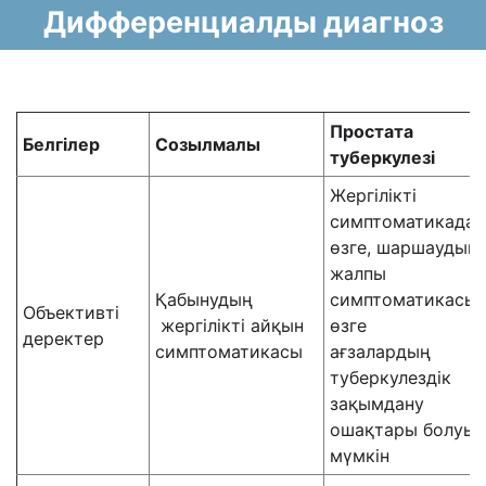
Дифференциалды диагноз
Простата
Белгілер
Созылмалы
туберкулезі
Жергілікті
симптоматикадан
өзге, шаршаудың
жалпы
Қабынудың
симптоматикасы,
Объективті
жергілікті
айқын
өзге
деректер
симптоматикасы
ағзалардың
туберкулездік
зақымдану
ошақтары болуы
мүмкін