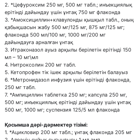
2. *Цефуроксим 250 мг, 500 мг табл.; инъекциялық
ерітінді дайындау үшін ұнтақ 750 мг флаконда
3. *Амоксициллин+клавулонды қышқыл табл., оның
қабықшасын жабу 500 мг/125 мг, 875 мг/125 мг;
флаконда 500 мл/100 мг, 1000 мг/200 мг
дайындауға арналған ұнтақ
3. Итраконазол ауыз арқылы берілетін ерітінді 150
мл – 10 мг\мл
4. Нитроксолин 200 мг табл.
5. Кетопрофен тік ішек арқылы берілетін балауыз
6. *Метронидазол инфузия үшін ерітінді флаконда,
250 мг табл.
7. *Ампициллин таблетка 250 мг; капсула 250 мг,
500 мг; инъекциялық ерітінді дайындау үшін ұнтақ
500 мг, 1000 мг; суспензия 125/5 мл флаконда
Қосымша дəрі-дəрмектер тізімі:
1. *Ацикловир 200 мг табл.; ұнтақ флаконда 205 мг
2. Алоэнің сұйық сығындысы 1 мл амп.