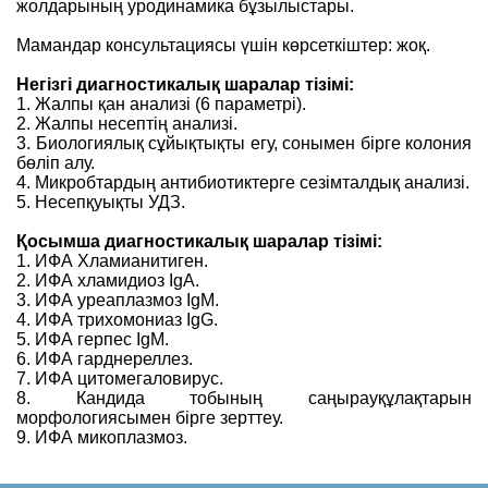
жолдарының уродинамика бұзылыстары.
Мамандар консультациясы үшін көрсеткіштер: жоқ.
Негізгі диагностикалық шаралар тізімі:
1. Жалпы қан анализі (6 параметрі).
2. Жалпы несептің анализі.
3. Биологиялық сұйықтықты егу, сонымен бірге колония
бөліп алу.
4. Микробтардың антибиотиктерге сезімталдық анализі.
5. Несепқуықты УДЗ.
Қосымша диагностикалық шаралар тізімі:
1. ИФА Хламианитиген.
2. ИФА хламидиоз IgA.
3. ИФА уреаплазмоз IgM.
4. ИФА трихомониаз IgG.
5. ИФА герпес IgM.
6. ИФА гарднереллез.
7. ИФА цитомегаловирус.
8. Кандида тобының саңырауқұлақтарын
морфологиясымен бірге зерттеу.
9. ИФА микоплазмоз.