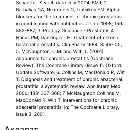
Schaeffer. Search date July 2004. BMJ; 2.
Barbalias GA, Nikiforidis G, Liatsikos EN. Alpha-
blockers for the treatment of chronic prostatitis
in combination with antibiotics. J Urol 1998; 159:
883-887; 3. Prodigy Guidance - Prostatitis 4.
Hanus PM, Danzinger LH. Treatment of chronic
bacterial prostatitis. Clin Pharm 1984; 3: 49- 55;
5. McNaughton, C.M. and Wilt, T. (2001)
Allopurinol for chronic prostatitis (Cochrane
Review). The Cochrane Library (Issue 1). Oxford:
Update Software; 6. Collins M, MacDonald R, Wilt
T. Diagnosis and treatment of chronic abacterial
prostatitis: a systematic review. Ann Intern Med
2000; 133: 367-368; 7. McNaughton Collinns M,
MacDonald R, Wilt T. Interventions for chronic
abacterial prostatitis. In: The Cochrane Library,
Issue 3, 2001.
Ақпарат