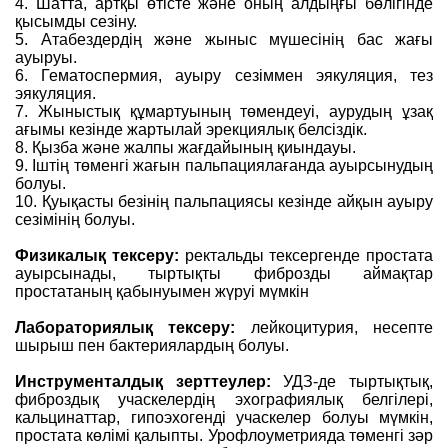
4. Шатта, артқы өтісте жəне оның алдыңғы бөлігінде
қысымды сезіну.
5. Атабездердің жəне жыныс мүшесінің бас жағы
ауыруы.
6. Гематоспермия, ауыру сезіммен эякуляция, тез
эякуляция.
7. Жыныстық құмартуының төмендеуі, аурудың ұзақ
ағымы кезінде жартылай эрекциялық белсіздік.
8. Қызба жəне жалпы жағдайының қиындауы.
9. Іштің төменгі жағын пальпациялағанда ауырсынудың
болуы.
10. Қуықасты безінің пальпациясы кезінде айқын ауыру
сезімінің болуы.
Физикалық тексеру:
ректальды тексергенде простата
ауырсынады, тыртықты фиброзды аймақтар
простатаның қабынуымен жүруі мүмкін
Лабораториялық тексеру:
лейкоцитурия, несепте
шырыш пен бактериялардың болуы.
Инструменталдық зерттеулер:
УДЗ-де тыртықтық,
фиброздық учаскелердің эхографиялық белгілері,
кальцинаттар, гипоэхогенді учаскелер болуы мүмкін,
простата көлімі қалыпты. Урофлоуметрияда төменгі зəр