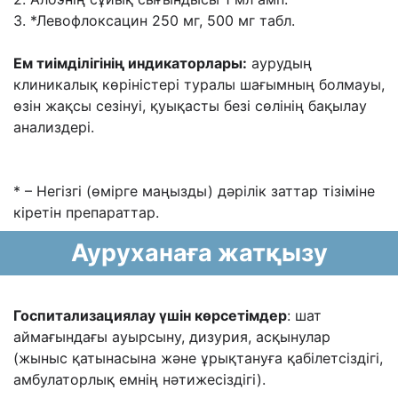
3. *Левофлоксацин 250 мг, 500 мг табл.
Ем тиімділігінің индикаторлары:
аурудың
клиникалық көріністері туралы шағымның болмауы,
өзін жақсы сезінуі, қуықасты безі сөлінің бақылау
анализдері.
* – Негізгі (өмірге маңызды) дəрілік заттар тізіміне
кіретін препараттар.
Ауруханаға жатқызу
Госпитализациялау үшін көрсетімдер
: шат
аймағындағы ауырсыну, дизурия, асқынулар
(жыныс қатынасына жəне ұрықтануға қабілетсіздігі,
амбулаторлық емнің нəтижесіздігі).