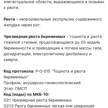
эпигастральной области,
выражающиеся в позывах
к рвоте.
Рвота
– непроизвольные экспульсии содержимого
желудка через рот.
Чрезмерная рвота беременных
- тошнота и рвота
тяжелой степени, продолжающаяся
до 20
недель
беременности и приводящие к потере массы тела,
дегидратации,
электролитному
дисбалансу и
смерти.
Код протокола:
P-O-015 "Тошнота и рвота
беременных"
Профиль: акушерско-гинекологический
Этап: ПМСП
Код (коды) по МКБ-10:
O21 Чрезмерная рвота беременных
O21.0 Рвота беременных легкая или умеренная