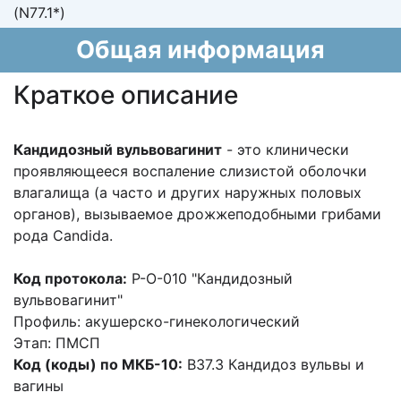
(N77.1*)
Общая информация
Краткое описание
Кандидозный вульвовагинит
- это клинически
проявляющееся
воспаление
слизистой оболочки
влагалища (а часто и других наружных половых
органов),
вызываемое дрожжеподобными грибами
рода Candida.
Код протокола:
P-O-010 "Кандидозный
вульвовагинит"
Профиль: акушерско-гинекологический
Этап: ПМСП
Код (коды) по МКБ-10:
B37.3 Кандидоз вульвы и
вагины