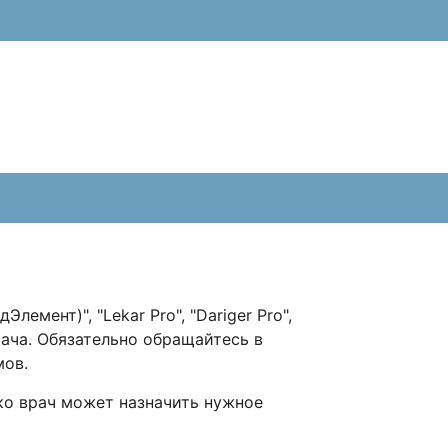
мент)", "Lekar Pro", "Dariger Pro",
рача. Обязательно обращайтесь в
омов.
ко врач может назначить нужное