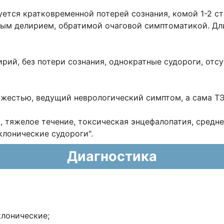
уется кратковременной потерей сознания, комой 1-
2 с
нным
делирием, обратимой очаговой симптоматикой. Дл
ирий, без потери сознания, однократные
судороги,
отсу
тяжестью, ведущий неврологический симптом, а
сама ТЭ
А, тяжелое течение, токсическая
энцефалопатия, средне
клонические
судороги".
Диагностика
клонические;