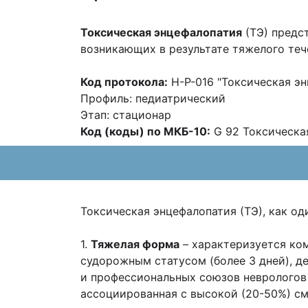
Токсическая энцефалопатия
(ТЭ) предс
возникающих в результате
тяжелого теч
Код протокола:
H-P-016 "
Токсическая эн
Профиль: педиатрический
Этап: стационар
Код (коды) по МКБ-10:
G 92 Токсическа
Токсическая энцефалопатия (ТЭ), как о
1.
Тяжелая форма
– характеризуется ком
судорожным статусом (более 3 дней), 
и
профессиональных союзов неврологов (Na
ассоциированная с высокой (20-50%)
см