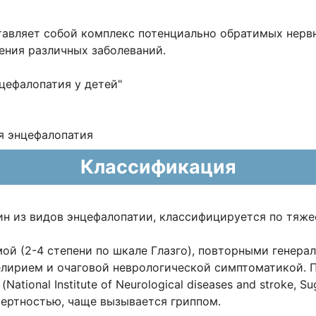
тавляет собой комплекс
потенциально обратимых нерв
ения различных заболеваний.
цефалопатия у детей"
я энцефалопатия
Классификация
дин из видов энцефалопатии, классифицируется
по
тяже
ой (2-4 степени по шкале Глазго), повторными
генера
делирием и
очаговой неврологической симптоматикой. 
tional Institute of Neurological diseases and
stroke,
Su
ертностью, чаще вызывается гриппом.