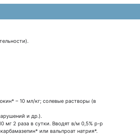
тельности).
кин* – 10 мл/кг; солевые растворы (в
арушений и др.).
10 мг 2 раза в сутки. Вводят в/м 0,5% р-р
 карбамазепин* или
вальпроат натрия*.