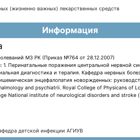
вных (жизненно важных) лекарственных
средств
Информация
а
олеваний МЗ РК (Приказ №764 от 28.12.2007)
: 1. Перинатальные поражения центральной нервной си
иальная диагностика и терапия. Кафедра нервных бол
-ишемическая энцефалопатия новоржденных: руководство
almology and psychiatrii. Royal College of Physicans of Lo
e National institute of neurological disorders and stroke
кафедра детской инфекции АГИУВ