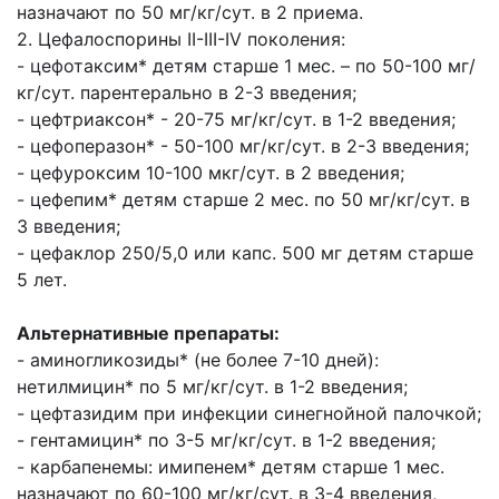
назначают по 50 мг/кг/сут. в 2
приема.
2. Цефалоспорины II-III-IV поколения:
- цефотаксим* детям старше 1 мес. – по 50-100 мг/
кг/сут. парентерально в 2-3 введения;
- цефтриаксон* - 20-75 мг/кг/сут. в 1-2 введения;
- цефоперазон* - 50-100 мг/кг/сут. в 2-3 введения;
- цефуроксим 10-100 мкг/сут. в 2 введения;
- цефепим* детям старше 2 мес. по 50 мг/кг/сут. в
3 введения;
- цефаклор 250/5,0 или капс. 500 мг детям старше
5 лет.
Альтернативные препараты:
- аминогликозиды* (не более 7-10 дней):
нетилмицин* по 5 мг/кг/сут. в 1-2 введения;
- цефтазидим при инфекции синегнойной палочкой;
- гентамицин* по 3-5 мг/кг/сут. в 1-2 введения;
- карбапенемы: имипенем* детям старше 1 мес.
назначают по 60-100 мг/кг/сут. в 3-4
введения,