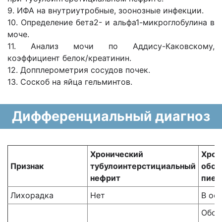
9. ИФА на внутриутробные, зоонозные инфекции.
10. Определение бета2- и альфа1-микроглобулина в
моче.
11. Анализ мочи по Аддису-Каковскому,
коэффициент белок/креатинин.
12. Допплерометрия сосудов почек.
13. Соскоб на яйца гельминтов.
Дифференциальный диагноз
Хронический
Хрон
Признак
тубулоинтерстициальный
обст
нефрит
пиел
Лихорадка
Нет
В ос
Обст