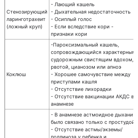
- Лающий кашель
Стенозирующий
- Дыхательная недостаточность
ларинготрахеит
- Осиплый голос
(ложный круп)
- Если вследствие кори -
признаки кори
-Пароксизмальный кашель,
сопровождающийся характерным
судорожным свистящим вдохом,
рвотой, цианозом или апноэ
Коклюш
- Хорошее самочувствие между
приступами кашля
- Отсутствие лихорадки
- Отсутствие вакцинации АКДС в
анамнезе
- В анамнезе астмоидное дыхание
было связано только с простудой
- Отсутствие астмы/экземы/
поллиноза у ребенка и