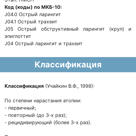
Код (коды) по МКБ-10:
J04.0 Острый ларингит
J04.1 Острый трахеит
J05 Острый обструктивный ларингит (круп) и
эпиглоттит
J04 Острый ларингит и трахеит
Классификация
Классификация
(Учайкин В.Ф., 1998):
По степени нарастания атопии:
- первичный;
- повторный (до 3-х раз);
- рецидивирующий (более 3-х раз).