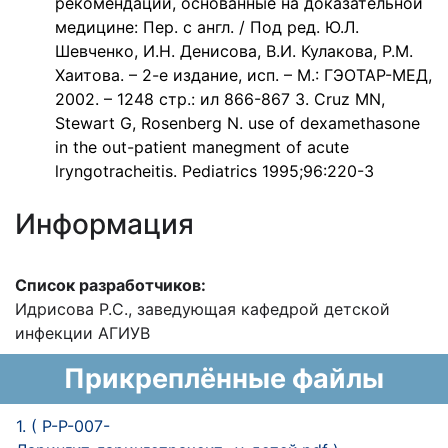
рекомендации, основанные на доказательной
медицине: Пер. с англ. / Под ред. Ю.Л.
Шевченко, И.Н. Денисова, В.И. Кулакова, Р.М.
Хаитова. – 2-е издание, исп. – М.: ГЭОТАР-МЕД,
2002. – 1248 стр.: ил 866-867 3. Cruz MN,
Stewart G, Rosenberg N. use of dexamethasone
in the out-patient manegment of acute
lryngotracheitis. Pediatrics 1995;96:220-3
Информация
Список разработчиков:
Идрисова Р.С., заведующая кафедрой детской
инфекции АГИУВ
Прикреплённые файлы
1. ( P-P-007-