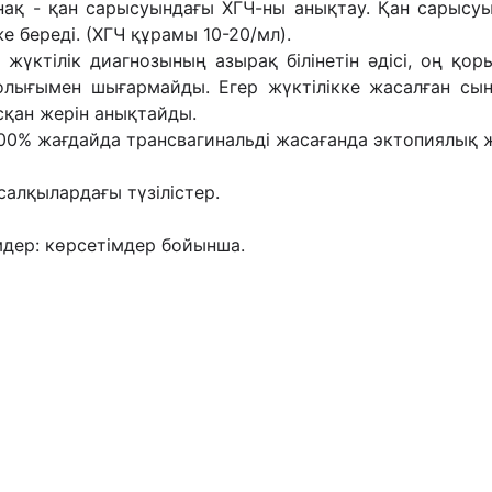
ынақ - қан сарысуындағы ХГЧ-ны анықтау. Қан сарысуы
е береді. (ХГЧ құрамы 10-20/мл).
 жүктілік диагнозының азырақ білінетін әдісі, оң қор
олығымен шығармайды. Егер жүктілікке жасалған сы
қан жерін анықтайды.
100% жағдайда трансвагинальді жасағанда эктопиялық жү
салқылардағы түзілістер.
дер: көрсетімдер бойынша.