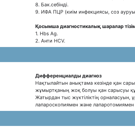
8. Бак.себінді.
9. ИФА ПЦР (киім инфекциясы, соз ауру
Қосымша диагностикалық шаралар тізім
1. Hbs Ag.
2. Анти HCV.
Дифференциалды диагноз
Нақтылайтын анықтама кезінде қан сары
жұмыртқаның жоқ болуы қан сарысуы құр
Жатырдан тыс жүктіліктің орналасуын,
лапароскопиямен және лапаротомиямен