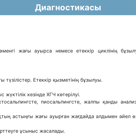
Диагностикасы
өменгі жағы ауырса немесе етеккір циклінің бұзы
ы түзілістер. Етеккір қызметінің бұзылуы.
 жүктілік кезінде ХГЧ көтерілуі.
тосальпингсте, пиосальпингсте, жалпы қанды анали
тың астыңғы жағы ауырған жағдайда алдымен әйел өзі
ерттеуге ұсыныс жасалады.