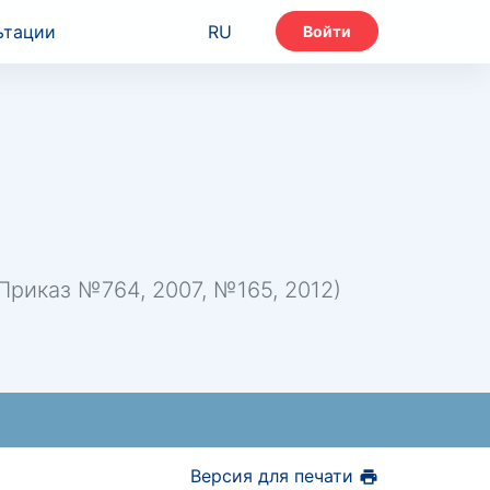
ьтации
RU
Войти
риказ №764, 2007, №165, 2012)
Версия для печати