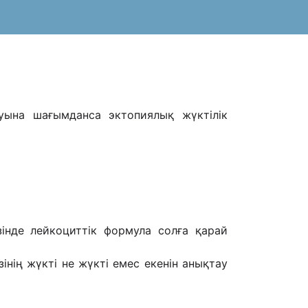
луына шағымданса эктопиялық жүктілік
зінде лейкоциттік формула солға қарай
нің жүкті не жүкті емес екенін анықтау