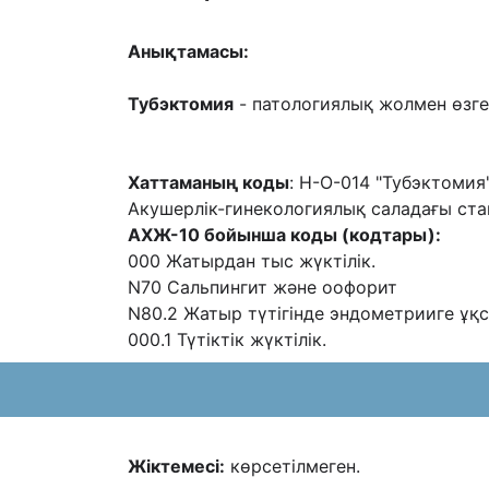
Анықтамасы:
Тубэктомия
- патологиялық жолмен өзгер
Хаттаманың коды
: H-O-014 "Тубэктомия
Акушерлік-гинекологиялық саладағы ста
АХЖ-10 бойынша коды (кодтары):
000 Жатырдан тыс жүктілік.
N70 Сальпингит және оофорит
N80.2 Жатыр түтігінде эндометрииге ұқсас
000.1 Түтіктік жүктілік.
Жіктемесі:
көрсетілмеген.