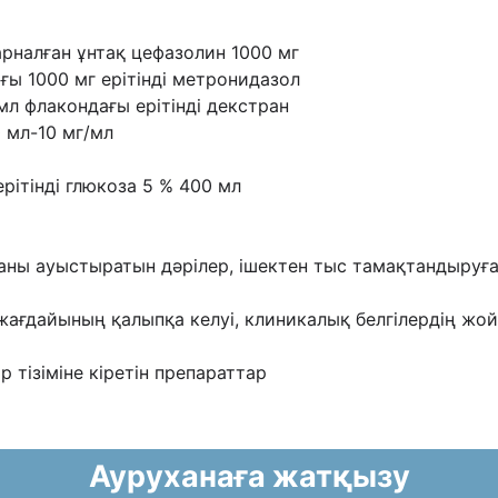
 арналған ұнтақ цефазолин 1000 мг
ағы 1000 мг ерітінді метронидазол
 мл флакондағы ерітінді декстран
0 мл-10 мг/мл
ерітінді глюкоза 5 % 400 мл
маны ауыстыратын дәрілер, ішектен тыс тамақтандыруға
жағдайының қалыпқа келуі, клиникалық белгілердің жо
ар тізіміне кіретін препараттар
Ауруханаға жатқызу