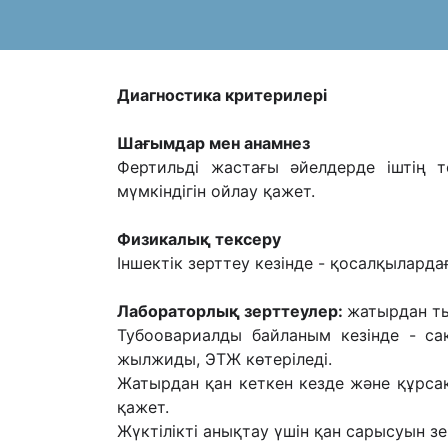
Диагностика критерилері
Шағымдар мен анамнез
Фертильді жастағы әйелдерде іштің т
мүмкіндігін ойлау қажет.
Физикалық тексеру
Іншектік зерттеу кезінде - қосалқылардағ
Лабораторлық зерттеулер:
жатырдан тыс
Тубоовариалды байланым кезінде - сак
жылжиды, ЭТЖ көтеріледі.
Жатырдан қан кеткен кезде және құрсақ
қажет.
Жүктілікті анықтау үшін қан сарысуын з