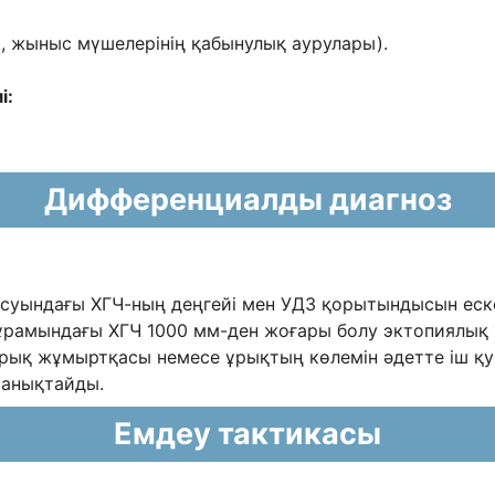
ы, жыныс мүшелерінің қабынулық аурулары).
і:
Дифференциалды диагноз
суындағы ХГЧ-ның деңгейі мен УДЗ қорытындысын ескер
амындағы ХГЧ 1000 мм-ден жоғары болу эктопиялық жүк
 ұрық жұмыртқасы немесе ұрықтың көлемін әдетте іш қ
 анықтайды.
Емдеу тактикасы