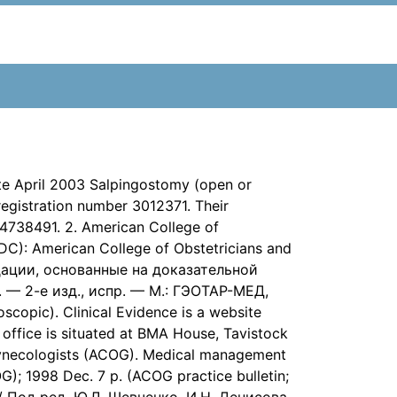
 April 2003 Salpingostomy (open or
egistration number 3012371. Their
4738491. 2. American College of
C): American College of Obstetricians and
ендации, основанные на доказательной
а. — 2-е изд., испр. — М.: ГЭОТАР-МЕД,
copic). Clinical Evidence is a website
office is situated at BMA House, Tavistock
ynecologists (ACOG). Medical management
); 1998 Dec. 7 p. (ACOG practice bulletin;