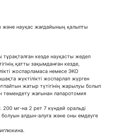
ы және науқас жағдайының қалыпты
ы тұрақталған кезде науқасты жедел
ігінің қатты зақымданған кезде,
ілікті жоспарламаса немесе ЭКО
ашақта жүктілікті жоспарлап жүрген
ртпайтын жатыр түтігінің жарылуы болып
пін төмендету жағынан лапаротомия
 200 мг-на 2 рет 7 күндей оральді
а болуын алдын-алуға және оны емдеуге
иглюкина.