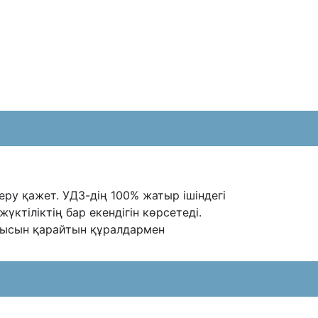
у қажет. УДЗ-дің 100% жатыр ішіндегі
тіліктің бар екендігін көрсетеді.
уысын қарайтын құралдармен