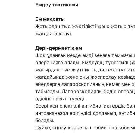
Емдеу тактикасы
Ем мақсаты
Жатырдан тыс жүктілікті және жатыр тү
жағдайға келуі.
Дәрі-дәрмектік ем
Шок ұдайған кезде емді венаға тамызғы
операцияға алады. Емдеудің түбегейлі (ж
жатырдан тыс жіүтіліктің дәл сол түтік
жағдайында және оны жоспарлау кезінде
әйелдерге лапароскопияның көмегімен х
табылады. Лапароскопиялық әдіс операци
әдісінен асып түседі.
Әсері кең спектрлі антибиотиктердің бөл
интраканазол ерітіндісі қолданып, анти
болады.
Сұйық енгізу көрсеткіші бойынша қосым