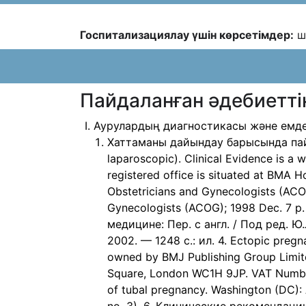
Госпитализациялау үшін көрсетімдер:
ш
Пайдаланған әдебиеттің
Аурулардың диагностикасы және емде
Хаттаманы дайындау барысында пайда
laparoscopic). Clinical Evidence is a
registered office is situated at BMA
Obstetricians and Gynecologists (ACO
Gynecologists (ACOG); 1998 Dec. 7 p
медицине: Пер. с англ. / Под ред. Ю
2002. — 1248 с.: ил. 4. Ectopic pregn
owned by BMJ Publishing Group Limite
Square, London WC1H 9JP. VAT Number
of tubal pregnancy. Washington (DC): 