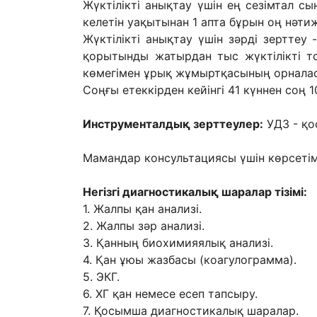
Жүктілікті анықтау үшін ең сезімтал с
келетін уақытынан 1 апта бұрын оң нәтиж
Жүктілікті анықтау үшін зәрді зерттеу -
қорытынды жатырдан тыс жүктілікті т
көмегімен ұрық жұмыртқасының орналас
Соңғы етеккірден кейінгі 41 күннен соң 
Инструменталдық зерттеулер:
УДЗ - қо
Мамандар консультациясы үшін көрсетім
Негізгі диагностикалық шаралар тізімі:
1. Жалпы қан анализі.
2. Жалпы зәр анализі.
3. Қанның биохимияялық анализі.
4. Қан ұюы жазбасы (коагулограмма).
5. ЭКГ.
6. ХГ қан немесе есеп тапсыру.
7. Қосымша диагностикалық шаралар.