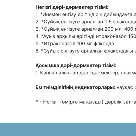
Негізгі дәрі-дәрмектер тізімі:
1. *Инемен енгізу ерітіндісін дайындауға
2. *Сұйық енгізуге арналған 0,5 флаконд
3. *Сұйық енгізуге арналған 200 мл, 400
4. *Ауыз арқылы ерітінді итраконазол 15
5. *Итраконазол 100 мг флконда
6. *Сұйық енгізуге арналған флакондағы 
Қосымша дәрі-дәрмектер тізімі:
1. Қаннан алынған дәрі-дәрмектер, плаз
Ем тиімділігінің индикаторлары:
науқас 
* - Негізгі (өмірге маңызды) дәрілік затт