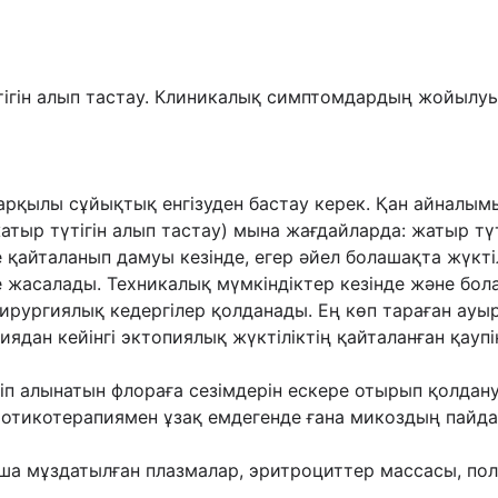
тігін алып тастау. Клиникалық симптомдардың жойылу
 арқылы сұйықтық енгізуден бастау керек. Қан айналым
атыр түтігін алып тастау) мына жағдайларда: жатыр түт
те қайталанып дамуы кезінде, егер әйел болашақта жүкт
 жасалады. Техникалық мүмкіндіктер кезінде және бол
ирургиялық кедергілер қолданады. Ең көп тараған ауы
ядан кейінгі эктопиялық жүктіліктің қайталанған қау
іп алынатын флораға сезімдерін ескере отырып қолдану.
биотикотерапиямен ұзақ емдегенде ғана микоздың пайд
ша мұздатылған плазмалар, эритроциттер массасы, пол