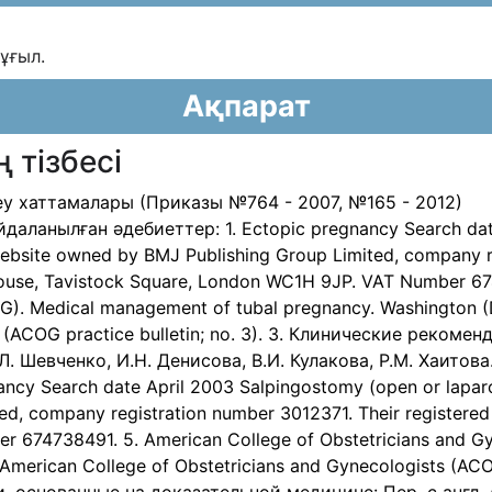
ұғыл.
Ақпарат
 тізбесі
у хаттамалары (Приказы №764 - 2007, №165 - 2012)
ланылған әдебиеттер: 1. Ectopic pregnancy Search date
 website owned by BMJ Publishing Group Limited, company r
 House, Tavistock Square, London WC1H 9JP. VAT Number 67
G). Medical management of tubal pregnancy. Washington (D
. (ACOG practice bulletin; no. 3). 3. Клинические реком
.Л. Шевченко, И.Н. Денисова, В.И. Кулакова, Р.М. Хаитов
ancy Search date April 2003 Salpingostomy (open or laparos
d, company registration number 3012371. Their registered 
 674738491. 5. American College of Obstetricians and G
American College of Obstetricians and Gynecologists (ACOG