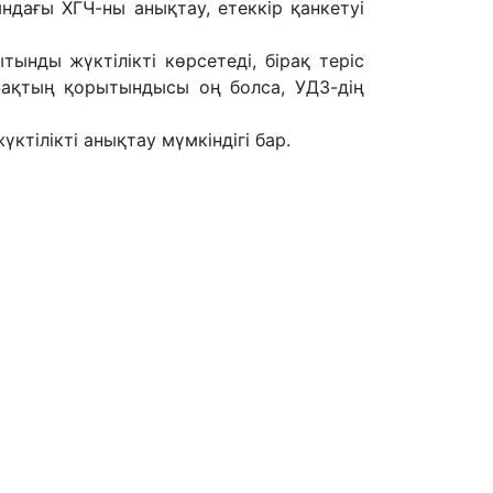
ндағы ХГЧ-ны анықтау, етеккір қанкетуі
ытынды жүктілікті көрсетеді, бірақ теріс
нақтың қорытындысы оң болса, УДЗ-дің
ктілікті анықтау мүмкіндігі бар.