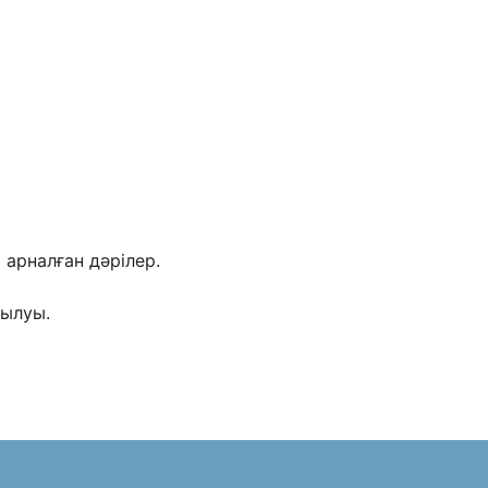
 арналған дәрілер.
йылуы.