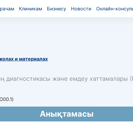
рачам
Клиникам
Бизнесу
Новости
Онлайн-консул
колах и материалах
ың диагностикасы және емдеу хаттамалары (П
O00.1)
Анықтамасы