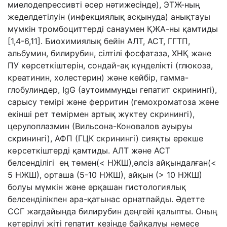
миелодепрессивті әсер нәтижесінде), ЭТЖ-ның
жеделдетілуін (инфекциялық асқынуда) анықтауы
мүмкін тромбоциттерді санаумен ҚЖА-ны қамтиды
[1,4-6,11]. Биохимиялық бейін АЛТ, АСТ, ГГТП,
альбумин, билирубин, сілтілі фосфатаза, ХНҚ және
ПУ көрсеткіштерін, сондай-ақ күнделікті (глюкоза,
креатинин, холестерин) және кейбір, гамма-
глобулиндер, IgG (аутоиммунды гепатит скринингі),
сарысу темірі және ферритин (гемохроматоза және
екінші рет темірмен артық жүктеу скринингі),
церулоплазмин (Вильсона-Коновалов ауыруы
скринингі), АФП (ГЦК скринингі) сияқты ерекше
көрсеткіштерді қамтиды. АЛТ және АСТ
белсенділігі ең төмен(< НЖШ),әлсіз айқындалған(<
5 НЖШ), орташа (5-10 НЖШ), айқын (> 10 НЖШ)
болуы мүмкін және әрқашан гистологиялық
белсенділікпен ара-қатынас орнатпайды. Әдетте
ССГ жағдайында билирубин деңгейі қалыпты. Оның
көтерілуі жіті гепатит кезінде байқалуы немесе