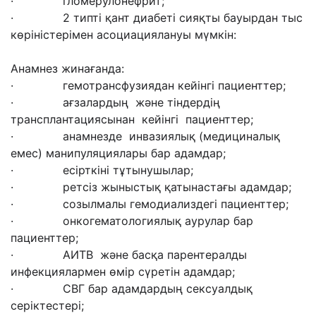
· гломерулонефрит;
· 2 типті қант диабеті сияқты бауырдан тыс
көріністерімен асоциациялануы мүмкін:
Анамнез жинағанда:
· гемотрансфузиядан кейінгі пациенттер;
· ағзалардың және тіндердің
трансплантациясынан кейінгі пациенттер;
· анамнезде инвазиялық (медициналық
емес) манипуляциялары бар адамдар;
· есірткіні тұтынушылар;
· ретсіз жыныстық қатынастағы адамдар;
· созылмалы гемодиализдегі пациенттер;
· онкогематологиялық аурулар бар
пациенттер;
· АИТВ және басқа парентералды
инфекциялармен өмір сүретін адамдар;
· СВГ бар адамдардың сексуалдық
серіктестері;