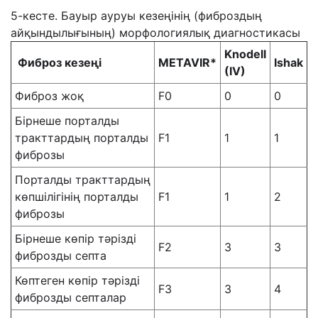
5-кесте. Бауыр ауруы кезеңінің (фиброздың
айқындылығының) морфологиялық диагностикасы
Knodell
Фиброз
кезеңі
METAVIR*
Ishak
(IV)
Фиброз жоқ
F0
0
0
Бірнеше порталды
тракттардың порталды
F1
1
1
фиброзы
Порталды тракттардың
көпшілігінің порталды
F1
1
2
фиброзы
Бірнеше көпір тәрізді
F2
3
3
фиброзды септа
Көптеген көпір тәрізді
F3
3
4
фиброзды септалар