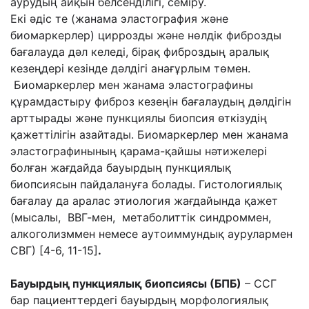
аурудың айқын белсенділігі, семіру.
Екі әдіс те (жанама эластография және
биомаркерлер) циррозды және нөлдік фиброзды
бағалауда дәл келеді, бірақ фиброздың аралық
кезеңдері кезінде дәлдігі анағұрлым төмен.
Биомаркерлер мен жанама эластографины
құрамдастыру фиброз кезеңін бағалаудың дәлдігін
арттырады және пункциялы биопсия өткізудің
қажеттілігін азайтады. Биомаркерлер мен жанама
эластографинының қарама-қайшы нәтижелері
болған жағдайда бауырдың пункциялық
биопсиясын пайдалануға болады. Гистологиялық
бағалау да аралас этиология жағдайында қажет
(мысалы, ВВГ-мен, метаболиттік синдроммен,
алкоголизммен немесе аутоиммундық аурулармен
СВГ) [4-6, 11-15]
.
Бауырдың пункциялық биопсиясы (БПБ)
– ССГ
бар пациенттердегі бауырдың морфологиялық