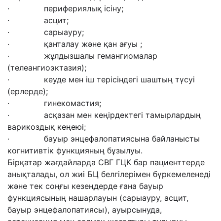
· перифериялық ісіну;
· асцит;
· сарыауру;
· қанталау және қан ағуы ;
· жұлдызшалы гемангиомалар
(телеангиоэктазия);
· кеуде мен іш терісіндегі шаштың түсуі
(ерлерде);
· гинекомастия;
· асқазан мен кеңірдектегі тамырлардың
варикоздық кеңеюі;
· бауыр энцефалопатиясына байланысты
когнитивтік функцияның бұзылуы.
Бірқатар жағдайларда СВГ ГЦК бар пациенттерде
анықталады, ол жиі БЦ белгілерімен бүркемеленеді
және тек соңғы кезеңдерде ғана бауыр
функциясының нашарлауын (сарыауру, асцит,
бауыр энцефалопатиясы), ауырсынуда,