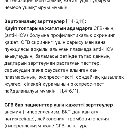
астенизация мен салмақ жоғалтуды тудыруы
немесе ушықтыруы мүмкін.
Зертханалық зерттеулер
[1,4-6,11]
:
Қауіп топтарына жататын адамдарға
СГВ-ның
(anti-HCV) болуына профилактикалық скрининг
қажет. СГВ скринингі үшін сарысу мен вена
пункциясы арқылы алынған плазмада anti-HCV
анықтаудың баламасы ретінде тұтас қанның
дақтарын зерттеумен расталған тесттер,
сарысудың және саусақтан алынған қан
плазмасының экспресс-тесті, сондай-ақ қызылиек
жүлгесі, сілекей құрамының экспресс-тесті
пайдаланылуы мүмкін. [1,4-6,11]
.
СГВ бар пациенттер үшін қажетті зерттеулер
анемия (гиперспленизм, ВКТ-дан қан ағу
нәтижесінде), лейкопения, тромбоцитопения
(гиперспленизм және СГВ-ның тура