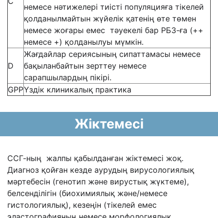
С
немесе нәтижелері тиісті популяцияға тікелей
қолданылмайтын жүйелік қатенің өте төмен
немесе жоғары емес тәуекелі бар РБЗ-ға (++
немесе +) қолданылуы мүмкін.
Жағдайлар сериясының сипаттамасы немесе
D
бақыланбайтын зерттеу немесе
сарапшылардың пікірі.
GPP
Үздік клиникалық практика
Жіктемесі
ССГ-ның жалпы қабылданған жіктемесі жоқ.
Диагноз қойған кезде аурудың вирусологиялық
мәртебесін (генотип және вирустық жүктеме),
белсенділігін (биохимиялық және/немесе
гистологиялық), кезеңін (тікелей емес
эластографияның немесе морфологиялық