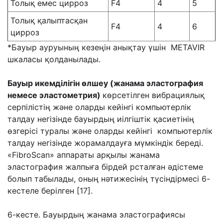
Толық емес цирроз
F4
4
5
Толық қалыптасқан
F4
4
6
цирроз
*Бауыр ауруының кезеңін анықтау үшін METAVIR
шкаласы қолданылады.
Бауыр икемділігін өлшеу
(
жанама
эластография
немесе
эластометрия)
көрсетілген вибрациялық
серпілістің және оларды кейінгі компьютерлік
талдау негізінде бауырдың иілгіштік қасиетінің
өзгерісі туралы және оларды кейінгі компьютерлік
талдау негізінде жорамалдауға мүмкіндік береді.
«FibroScan» аппараты арқылы жанама
эластография жалпыға бірдей рсталған әдістеме
болып табылады, оның нәтижесінің түсіндірмесі 6-
кестеле берілген [17].
6-кесте. Бауырдың жанама эластографиясы