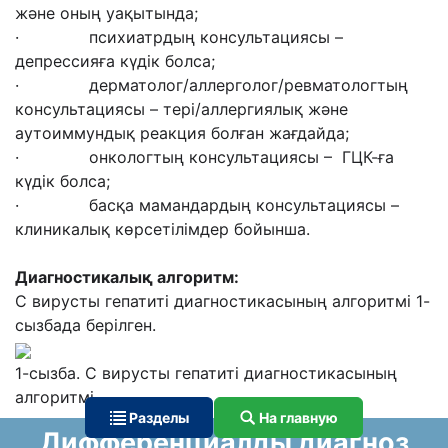
және оның уақытында;
· психиатрдың консультациясы –
депрессияға күдік болса;
· дерматолог/аллерголог/ревматологтың
консультациясы – тері/аллергиялық және
аутоиммундық реакция болған жағдайда;
· онкологтың консультациясы – ГЦК-ға
күдік болса;
· басқа мамандардың консультациясы –
клиникалық көрсетілімдер бойынша.
Диагностикалық алгоритм:
С вирусты гепатиті диагностикасының алгоритмі 1-
сызбада берілген.
1-сызба. С вирусты гепатиті диагностикасының
алгоритмі
Разделы
На главную
Дифференциалды диагноз