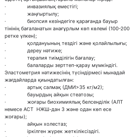
· инвазиялық еместігі;
· жаңғыртылу;
· биопсия кезіндегіге қарағанда бауыр
тінінің бағаланатын анағұрлым көп көлемі (100-200
ретке үлкен);
· қолдануының тездігі және қолайлылығы;
· дереу нәтиже;
· терапия тиімділігін бағалау;
· балаларды зерттеп-қарау мүмкіндігі.
Эластометрия нәтижесінің түсіндірмесі мынадай
жағдайларда қиындатылған:
· артық салмақ (ДМИ>35 кг/м2);
· бауырдың айқын стеатозы;
· жоғары биохимиялық белсенділік (АЛТ
немесе АСТ НЖШ-дан 3 және одан көп есе
жоғары);
· айқын холестаз;
· іркілген жүрек жеткіліксіздігі.