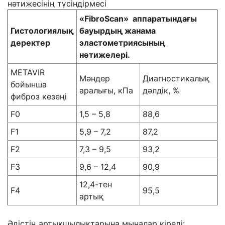
нәтижесінің түсіндірмесі
«
FibroScan
»
аппаратындағы
Гистологи
ялық
бауырдың жанама
деректер
эластометри
ясының
нәтижелері.
METAVIR
Мәндер
Диагностикалық
бойынша
аралығы, кПа
дәлдік, %
фиброз кезеңі
F0
1,5 – 5,8
88,6
F1
5,9 – 7,2
87,2
F2
7,3 – 9,5
93,2
F3
9,6 – 12,4
90,9
12,4-тен
F4
95,5
артық
Әдістің артықшылықтарына мыналар кіреді: