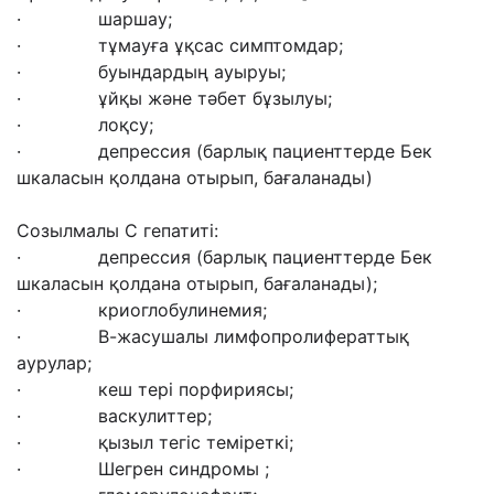
· шаршау;
· тұмауға ұқсас симптомдар;
· буындардың ауыруы;
· ұйқы және тәбет бұзылуы;
· лоқсу;
· депрессия (барлық пациенттерде Бек
шкаласын қолдана отырып, бағаланады)
Созылмалы С гепатиті:
· депрессия (барлық пациенттерде Бек
шкаласын қолдана отырып, бағаланады);
· криоглобулинемия;
· В-жасушалы лимфопролифераттық
аурулар;
· кеш тері порфириясы;
· васкулиттер;
· қызыл тегіс теміреткі;
· Шегрен синдромы ;