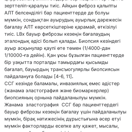
зерттеліп-қаралуы тиіс. Айқын фиброз қалыпты
АЛТ белсенділігі бар пациенттерде де болуы
мүмкін, сондықтан ауырудың ауырлық дәрежесін
бағалау АЛТ көрсеткіштеріне қарамай, өткізілуі
тиіс. LBx бауыр фиброзы кезеңін бағалаудың
эталондық әдісі болып қалады. Биопсия кезіндегі
ауыр асқынулар қаупі өте төмен (1/4000-дан
1/10000-ға дейін). Қан ұюы бұзылған пациенттерде
бір уақытта порталды тамырдағы қысымды
бағалап, бауырдың трансъюгулярлы биопсиясын
пайдалануға болады [4-6, 11]
.
ССГ кезінде баламалы, инвазиялық емес әдістер
(жанама эластография және биомаркерлер)
биопсияның орнына пайдаланылуы мүмкін.
Жанама эластография ССГ бар пациенттердегі
бауыр фиброзы кезеңін бағалау үшін пайдаланылуы
мүмкін, бірақ нәтижесінің дұрыстығына әсер етуі
мүмкін факторларды есепке алу қажет, мысалы,