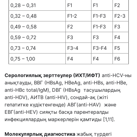
0,28 – 0,31
F1
F1
F2
0,32 – 0,48
F1-2
F1-F3
F2-3
0,49 – 0,58
F2
F1-F3
F3
0,59 – 0,72
F3
F3
F4
0,73 – 0,74
F3-4
F3-F4
F5
0,75 – 1,00
F4
F4
F6
Серологи
ялық зерттеулер
(ИХ
Т
/ИФ
Т
)
anti-HCV-ны
анықтауды, ВВГ (HBsAg, HBeAg, anti-HBs, anti-HBe,
anti-HBc total/IgM), DВГ (HBsAg тасушылардың
anti-HDV), АИТВ (anti-HIV), сондай-ақ (жіті
гепатитке күдіктенгенде) АВГ(anti-HAV) және
ЕВГ(anti-HEV) сияқты басқа парентералды
инфекциялардың маркерлерін қамтиды [1,11].
Молекулярлық диагностика
жабық түрдегі