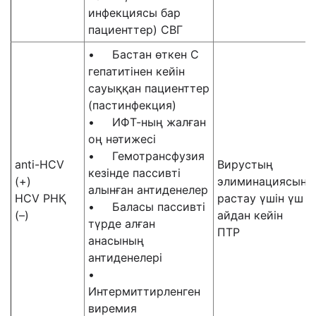
инфекциясы бар
пациенттер) СВГ
• Бастан өткен С
гепатитінен кейін
сауыққан пациенттер
(пастинфекция)
• ИФТ-ның жалған
оң нәтижесі
• Гемотрансфузия
anti-HCV
Вирустың
кезінде пассивті
(+)
элиминациясын
алынған антиденелер
HCV РНҚ
растау үшін үш
• Баласы пассивті
(–)
айдан кейін
түрде алған
ПТР
анасының
антиденелері
•
Интермиттирленген
виремия