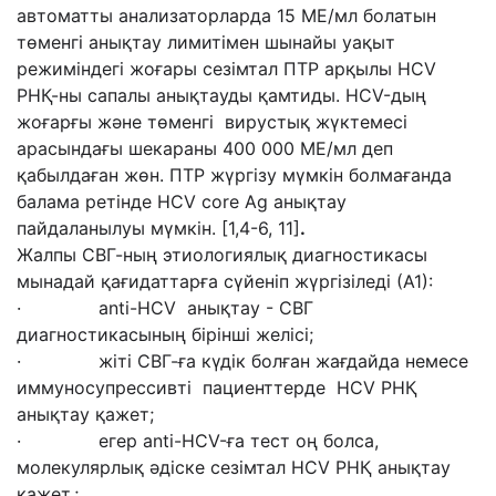
автоматты анализаторларда 15 МЕ/мл болатын
төменгі анықтау лимитімен шынайы уақыт
режиміндегі жоғары сезімтал ПТР арқылы HCV
РHҚ-ны сапалы анықтауды қамтиды. HCV-дың
жоғарғы және төменгі вирустық жүктемесі
арасындағы шекараны 400 000 МЕ/мл деп
қабылдаған жөн. ПТР жүргізу мүмкін болмағанда
балама ретінде HCV core Ag анықтау
пайдаланылуы мүмкін. [1,4-6, 11]
.
Жалпы СВГ-ның этиологиялық диагностикасы
мынадай қағидаттарға сүйеніп жүргізіледі (А1):
· anti-HCV анықтау - СВГ
диагностикасының бірінші желісі;
· жіті СВГ-ға күдік болған жағдайда немесе
иммуносупрессивті пациенттерде HCV РНҚ
анықтау қажет;
· егер anti-HCV-ға тест оң болса,
молекулярлық әдіске сезімтал HCV РНҚ анықтау
қажет.;