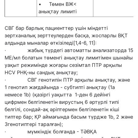
• Төмен ВЖ<
анықтау лимиті
СВГ бар барлық пациенттер үшін міндетті
зертханалық зерттеулерден басқа, жоспарлы ВҚТ
алдында мыналар өткізіледі[1,4-6, 11]:
· жабық түрдегі автоматты анализаторда 15
МЕ/мл болатын төменгі анықтау лимитімен шынайы
уақыт режимінде жоғары сезімтал ПТР арқылы
HCV РНҚ-ны сандық анықтау;
· СВГ генотипін ПТР арқылы анықтау, және
1 генотип жағдайында - субтипті анықтау (1a
немесе 1b) (қазіргі уақытта 1-ден 6 дейінгі
цифрмен белгіленетін вирустың 6 әртүрлі типі
белгілі, сондай-ақ әріптермен белгіленетін кіші
типтер бар; ҚР аймағында басым түрдже 1b, 2 және
3генотиптері таралған);
· мүмкіндік болғанда - ТӘВҚА