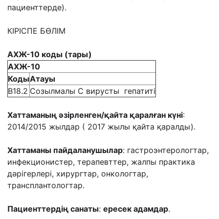
пациенттерде).
КІРІСПЕ БӨЛІМ
АХЖ
-10 код
ы (тары)
АХЖ
-10
Код
ы
Атауы
В18.2
Созылмалы C вирусты гепатиті
Хаттаманың әзірленген/қайта қаралған күні
:
2014/2015 жылдар ( 2017 жылы қайта қаралды).
Хаттаманы пайдаланушылар
: гастроэнтерологтар,
инфекционистер, терапевттер, жалпы практика
дәрігерлері, хирургтар, онкологтар,
трансплантологтар.
Пациенттердің
санаты
:
ересек адамдар
.