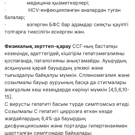
· медицина қызметкерлері;
· HCV-инфекцияланған аналардан туған
балалар;
· өзгерген БФС бар адамдар сияқты қауіпті
топтарға тиесілігін ескерген жөн.
Физикалық зерттеп-қарау
ССГ-ның бастапқы
кезеңінде
,
әдеттегідей
,
кішігірім гепатомегалияны
қоспағанда, паталогияны анықтамайды. Ауырудың
асқынуына қарай бауырдың үлкеюі және
тығыздалуы байқалуы мүмкін. Спленомегалия және
созылмалы бауыр ауруының басқа да стигмалары
анағұрлым кеш кезеңдерде көрінуі мүмкін [4,5,6,10-
15].
С вирусты гепатиті басым түрде симптомсыз өтеді.
Созылмалы С гепатиті циррозға өткен кезде
жағдайлардың 6,4%-да бауырдың
дисфункциясымен және порталды гипертензиямен
шартталған симптомдар байқалады: