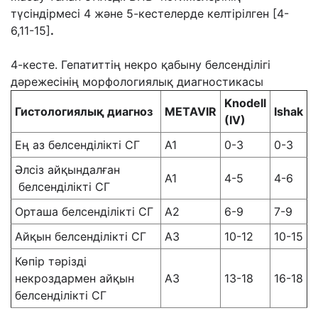
түсіндірмесі 4 және 5-кестелерде келтірілген [4-
6,11-15]
.
4-кесте. Гепатиттің некро қабыну белсенділігі
дәрежесінің морфологиялық диагностикасы
Knodell
Г
истологи
ялық диагноз
METAVIR
Ishak
(IV)
Ең аз белсенділікті СГ
А1
0-3
0-3
Әлсіз айқындалған
А1
4-5
4-6
белсенділікті СГ
Орташа белсенділікті СГ
А2
6-9
7-9
Айқын белсенділікті СГ
А3
10-12
10-15
Көпір тәрізді
некроздармен айқын
А3
13-18
16-18
белсенділікті СГ