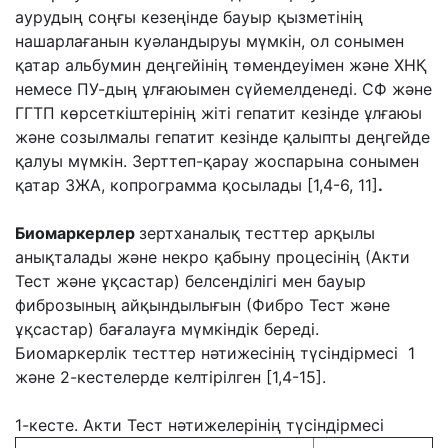
аурудың соңғы кезеңінде бауыр қызметінің
нашарлағанын куәландыруы мүмкін, ол сонымен
қатар альбумин деңгейінің төмендеуімен және ХНҚ
немесе ПУ-дың ұлғаюымен сүйемелденеді. СФ және
ГГТП көрсеткіштерінің жіті гепатит кезінде ұлғаюы
және созылмалы гепатит кезінде қалыпты деңгейде
қалуы мүмкін. Зерттеп-қарау жоспарына сонымен
қатар ЗЖА, копрограмма қосылады [1,4-6, 11]
.
Биомаркерлер
зертханалық тесттер арқылы
анықталады және некро қабыну процесінің (Акти
Тест және ұқсастар) белсенділігі мен бауыр
фиброзының айқындылығын (Фибро Тест және
ұқсастар) бағалауға мүмкіндік береді.
Биомаркерлік тесттер нәтижесінің түсіндірмесі 1
және 2-кестелерде келтірілген [1,4-15].
1-кесте. Акти Тест нәтижелерінің түсіндірмесі