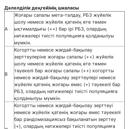
Дәлелділік деңгейінің ш
кала
сы
Жоғары сапалы мета-талдау, РБЗ жүйелік
шолу немесе жүйелік қатенің өте төмен
А
ықтималдығы (++) бар ірі РБЗ, олардың
нәтижелері тиісті популяцияға қолданылуы
мүмкін.
Когортты немесе жағдай-бақылау
зерттеулеріне жоғары сапалы (++) жүйелік
шолу немесе жүйелік қатенің өте төмен
тәуекелі бар жоғары сапалы (++) когортты
В
немесе жағдай-бақылау зерттеулері немесе
жүйелік қатенің жоғары емес (+) тәуекелі бар
РБЗ, олардың нәтижелері тиісті популяцияға
қолданылуы мүмкін.
Когортты немесе жағдай-бақылау зерттеуі
немесе жүйелік қатенің жоғары емес тәуекелі
бар рандомизациясыз бақыланатын зерттеу
(+), олардың нәтижелері тиісті популяцияға