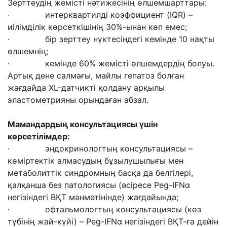
Зерттеудің жемісті нәтижесінің өлшемшарттары:
· интерквартилді коэффициент (IQR) –
иілімділік көрсеткішінің 30%-ынан көп емес;
· бір зерттеу нүктесіндегі кемінде 10 нақты
өлшемнің;
· кемінде 60% жемісті өлшемдердің болуы.
Артық дене салмағы, майлы гепатоз болған
жағдайда XL-датчикті қолдану арқылы
эластометрияны орындаған абзал.
Мамандардың консультациясы үшін
көрсетілімдер
:
· эндокринологтың консультациясы –
көміртектік алмасудың бұзылушылығы мен
метаболиттік синдромның басқа да белгілері,
қалқанша без патологиясы (әсіресе Peg-IFNα
негізіндегі ВҚТ мәнмәтінінде) жағдайында;
· офтальмологтың консультациясы (көз
түбінің жай-күйі) – Peg-IFNα негізіндегі ВҚТ-ға дейін