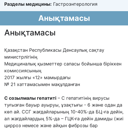
Разделы медицины:
Гастроэнтерология
Анықтамасы
Анықтамасы
Қазақстан Республикасы
Денсаулық сақтау
министрлігінің
Медициналық қызметтер сапасы бойынша біріккен
комиссиясының
2017 жылғы «12» мамырдағы
№ 21 хаттамасымен мақұлданған
С созылмалы гепатиті
– С гепатитінің вирусы
туғызған бауыр ауыруы, ұзақтығы - 6 және одан да
көп ай. ССГ жағдайларының 10-40%-да БЦ-ға дейін,
ал жағдайлардың 5%-да – ГЦК-ға дейін дамиды (жиі
цирроз немесе және айқын фиброзы бар