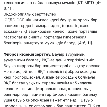
технологиялар пайдаланылуы мүмкін (КТ, МРТ) [4-
6, 11].
Эндоскопиялық зерттеулер
ЭГДС ССГ-нің нәтижесіндегі бауыр циррозы бар
пациенттердегі тамырлардың (өңештің және
асқазанның) варикоздық кеңеюі және порталды
гастропатия сияқты порталды гипертензия
белгілерін анықтауға мүмкіндік береді [4-6, 11]
.
Фиброз кезеңін зерттеу.
Бауыр ауруының
ауырлығын бағалау ВҚТ-ға дейін жүргізілуі тиіс.
Бауыр циррозы бар пациенттерді анықтау ерекше
мәнге ие, өйткені ВҚТ тиімділігі фиброз кезеңіне
кері пропорционал. Айқын фиброздың болмауы
ВҚТ бастау уақыты туралы шешім қабылдаған
кезде мәнге ие. Цирроздың анық клиникалық
белгілері бар пациенттер фиброз кезеңін бағалау
үшін бауыр биопсиясын қажет етпейді. Бауыр
циррозының симптомдары бар пациенттер ГЦК-ға