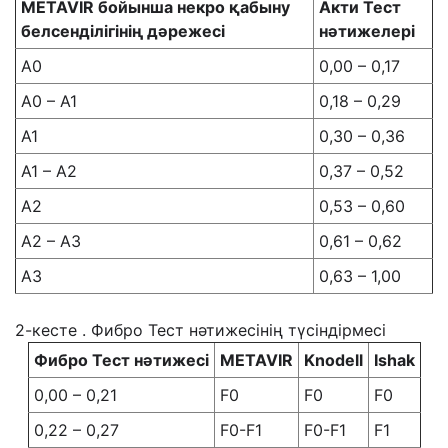
METAVIR бойынша некро қабыну
Акти Тест
белсенділігінің дәрежесі
нәтижелері
А0
0,00 – 0,17
А0 – А1
0,18 – 0,29
А1
0,30 – 0,36
А1 – А2
0,37 – 0,52
А2
0,53 – 0,60
А2 – А3
0,61 – 0,62
А3
0,63 – 1,00
2-кесте . Фибро Тест нәтижесінің түсіндірмесі
Фибро Тест
нәтижесі
METAVIR
Knodell
Ishak
0,00 – 0,21
F0
F0
F0
0,22 – 0,27
F0-F1
F0-F1
F1