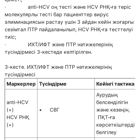
· anti-HCV оң тесті және HCV РНҚ-ға теріс
молекулярлы тесті бар пациенттер вирус
элиминациясын растау үшін 3 айдан кейін жоғарғы
сезімтал ПТР пайдаланылып, HCV РНҚ-ға тесттелуі
тиіс;
· ИХТ/ИФТ және ПТР нәтижелерінің
түсіндірмесі 3-кестеде келтірілген.
3-кесте. ИХТ/ИФТ және ПТР нәтижелерінің
түсіндірмесі
Маркерлер
Түсіндірме
Кейінгі тактика
Аурудың
anti-HCV
белсенділігін
(+)
• СВГ
және кезеңін,
HCV РНҚ
ПҚТ-ға
(+)
көрсеткіштерді
белгілеу