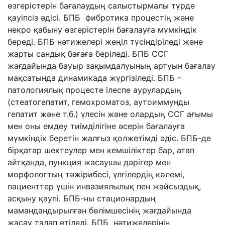
өзгерістерін бағалаудың салыстырмалы түрде
қауіпсіз әдісі. БПБ фибротика процестің және
некро қабыну өзгерістерін бағалауға мүмкіндік
береді. БПБ нәтижелері жеңіл түсіндіріледі және
жарты сандық бағаға беріледі. БПБ ССГ
жағдайында бауыр зақымдалуының артуын бағалау
мақсатында динамикада жүргізіледі. БПБ –
патологиялық процесте ілеспе аурулардың
(стеатогепатит, гемохроматоз, аутоиммунды
гепатит және т.б.) үлесін және олардың ССГ ағымы
мен оны емдеу тиімділігіне әсерін бағалауға
мүмкіндік беретін жалғыз қолжетімді әдіс. БПБ-де
бірқатар шектеулер мен кемшіліктер бар, атап
айтқанда, пункция жасаушы дәрігер мен
морфологтың тәжірибесі, үлгілердің көлемі,
пациенттер үшін инвазиялылық пен жайсыздық,
асқыну қаупі. БПБ-ны стационардың
мамандандырылған бөлімшесінің жағдайында
жасау талап етіледі. БПБ нәтижелерінің