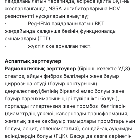
пайдаланылатын терапияда, әсіресе қайта ВҚТ-ны
жоспарланғанда, NS5A ингибиторларына HCV
резистентті нұсқаларын анықтау;
· Peg-IFNα пайдаланылатын ВҚТ
жағдайында қалқанша безінің функционалды
сынамалары (ТТГ);
· жүктілікке арналған тест.
Аспаптық зерттеулер
Радиологиялық зерттеулер
(бірінші кезекте УДЗ
)
стеатоз, айқын фиброз белгілерін және бауыр
циррозына өтуді (бауыр контурының
дөңгелектенуі,бетінің біркелкі емес болуы және
бауыр паренхимасының ірі түйіршікті болуы),
порталды гипертензия және тромбоз белгілерін
(диаметрдің үлкеюі, кавернозды трансформация,
жағалық және көкбауыр тамырлары тромбтарының
болуы, асцит, спленомегалия), сондай-ақ ауқымды
өсінділердің болуы (ГЦК). Басқа да көзге көрінетін