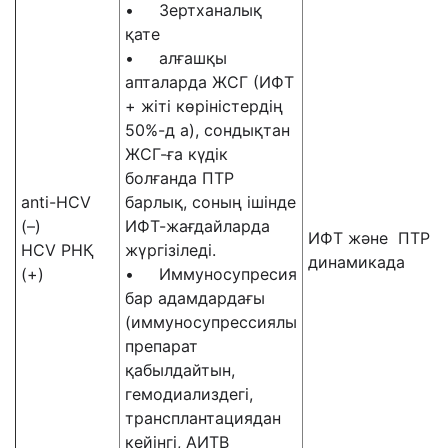
• Зертханалық
қате
• алғашқы
апталарда ЖСГ (ИФТ
+ жіті көріністердің
50%-д а), сондықтан
ЖСГ-ға күдік
болғанда ПТР
anti-HCV
барлық, соның ішінде
(–)
ИФТ-жағдайларда
ИФТ және ПТР
HCV РНҚ
жүргізіледі.
динамикада
(+)
• Иммуносупресия
бар адамдардағы
(иммуносупрессиялы
препарат
қабылдайтын,
гемодиализдегі,
трансплантациядан
кейінгі, АИТВ