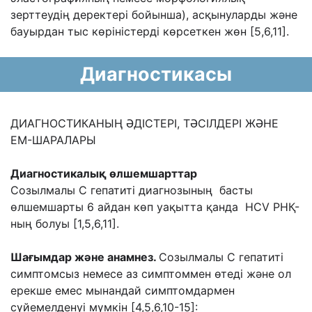
зерттеудің деректері бойынша), асқынуларды және
бауырдан тыс көріністерді көрсеткен жөн [5,6,11].
Диагностикасы
ДИАГНОСТИКАНЫҢ ӘДІСТЕРІ, ТӘСІЛДЕРІ ЖӘНЕ
ЕМ-ШАРАЛАРЫ
Диагностикалық өлшемшарттар
Созылмалы С гепатиті диагнозының басты
өлшемшарты 6 айдан көп уақытта қанда HCV РНҚ-
ның болуы [1,5,6,11].
Шағымдар және анамнез.
Созылмалы С гепатиті
симптомсыз немесе аз симптоммен өтеді және ол
ерекше емес мынандай симптомдармен
сүйемелденуі мүмкін [4,5,6,10-15]: