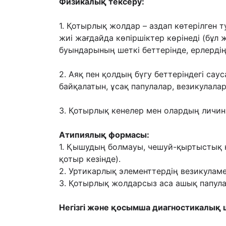
Физикалық тексеру:
1. Қотырлық жолдар – аздап көтерілген т
жиі жағдайда көпіршіктер көрінеді
(бұл 
буындарының шеткі беттерінде, ерлерд
2. Аяқ пен қолдың бүгу беттеріндегі са
байқалатын, ұсақ папулалар, везикулала
3. Қотырлық кенелер мен олардың лич
Атипиялық формасы:
1. Қышудың болмауы, чешуй-қыртыстық 
қотыр кезінде).
2. Уртикарлық элементтердің везикулам
3. Қотырлық жолдарсыз аса ашық папул
Негізгі жəне қосымша диагностикалық ш