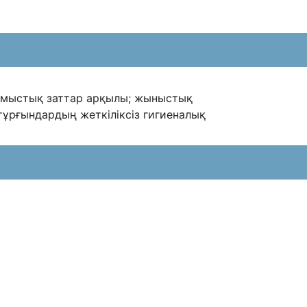
рмыстық заттар арқылы; жыныстық
тұрғындардың жеткіліксіз
гигиеналық