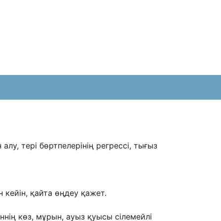
алу, тері бөртпелерінің регрессі, тығыз
 кейін, қайта өңдеу қажет.
нің көз, мұрын, ауыз қуысы сілемейлі