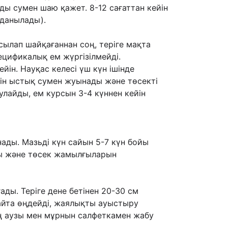
нды сумен шаю қажет. 8-12
сағаттан кейін
лданылады).
сылап шайқағаннан соң, теріге мақта
спецификалық ем
жүргізілмейді.
ейін. Науқас келесі үш күн ішінде
йін ыстық сумен
жуынады жəне төсекті
сулайды, ем курсын 3-4 күннен кейін
ады. Мазьді күн сайын 5-7 күн бойы
ы жəне төсек
жамылғыларын
ды. Теріге дене бетінен 20-30 см
қайта өңдейді, жаялықты
ауыстыру
ың аузы мен мұрнын салфеткамен жабу