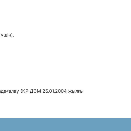
үшін).
адағалау (ҚР ДСМ 26.01.2004 жылғы