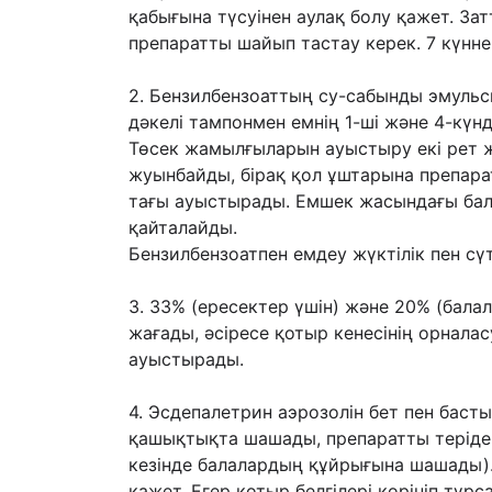
қабығына түсуінен аулақ болу қажет.
Зат
препаратты шайып тастау керек. 7 күнне
2. Бензилбензоаттың су-сабынды эмуль
дəкелі тампонмен емнің 1-ші жəне 4-
күнд
Төсек жамылғыларын ауыстыру екі рет жү
жуынбайды, бірақ қол
ұштарына препарат
тағы ауыстырады. Емшек жасындағы ба
қайталайды.
Бензилбензоатпен емдеу жүктілік пен сүт
3. 33% (ересектер үшін) жəне 20% (балал
жағады, əсіресе қотыр кенесінің
орналас
ауыстырады.
4. Эсдепалетрин аэрозолін бет пен басты
қашықтықта шашады, препаратты
теріде
кезінде балалардың құйрығына шашады). 
қажет. Егер қотыр белгілері көрініп
тұрса