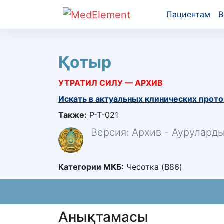
Пациентам
В
Қотыр
УТРАТИЛ СИЛУ — АРХИВ
Искать в актуальных клинических прото
Также:
P-T-021
Версия: Архив - Аурулард
Категории МКБ:
Чесотка (B86)
Анықтамасы