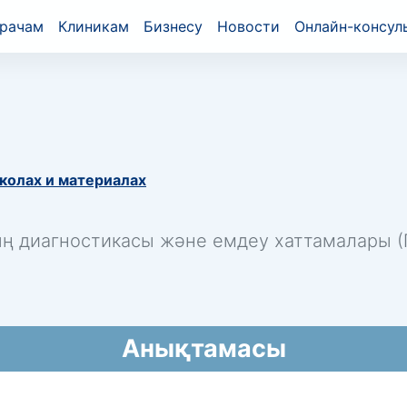
рачам
Клиникам
Бизнесу
Новости
Онлайн-консул
колах и материалах
ың диагностикасы және емдеу хаттамалары (П
Анықтамасы