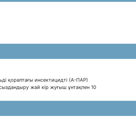
ьді қораптағы инсектицидті (А-ПАР)
лсыздандыру жай кір жуғыш
ұнтақпен 10