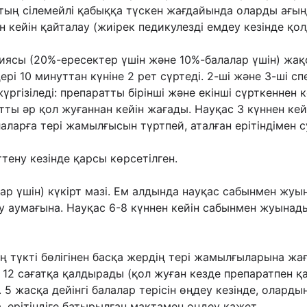
тың сілемейлі қабыққа түскен жағдайында оларды ағы
н кейін қайталау (жиірек
педикулезді емдеу кезінде қо
сиясы (20%-ересектер үшін жəне 10%-балалар
үшін) жақ
ері 10 минуттан күніне 2 рет сүртеді. 2-ші жəне 3-ші 
ргізіледі: препаратты бірінші
жəне екінші сүрткеннен к
ты əр қол жуғаннан кейін жағады. Науқас 3 күннен ке
лаларға тері жамылғысын
түртпей, аталған ерітіндімен 
тену кезінде қарсы көрсетілген.
ар үшін) күкірт мазі. Ем алдында науқас
сабынмен жуын
у аумағына. Науқас 6-8 күннен кейін сабынмен жуынад
ң түкті бөлігінен басқа жердің тері
жамылғыларына жаға
 12 сағатқа қалдырады (қол жуған кезде препаратпен 
5 жасқа дейінгі балалар терісін өңдеу
кезінде, олард
, ерітіндіге батырылған мақтамен өңдеу қажет.