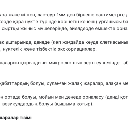
ура жəне иілген, лас-сұр 1мм ден бірнеше
сантиметрге д
жерде қара нүкте түрінде көрінетін кененің ұрғашысы 
ің сыртқы жыныс мүшелерінде,
əйелдерде емшекте орна
усақ ұштарында, денеде (көп жағдайда кеуде
клеткасының
р,
нүктелік жəне тізбектік экскориациялар.
инкаларын қырындыны микроскоптық зерттеу
кезінде таб
қабаттардың болуы, суланған жалақ жаралар,
алақан м
ен ортада болуы, мойын мен денеде орналасу
(дəнді қо
а-везикулдардың болуы (қышыма қотыр).
аралар тізімі