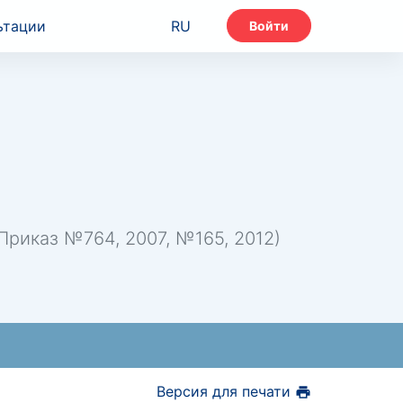
ьтации
RU
Войти
риказ №764, 2007, №165, 2012)
Версия для печати