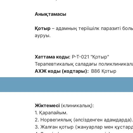
Анықтамасы
Қотыр
– адамның теріішілк паразиті бол
ауруы.
Хаттама коды:
Р-Т-021 "Қотыр"
Терапевтикалық саладағы поликлиникал
АХЖ коды (кодтары):
В86 Қотыр
Жіктемесі
(клиникалық):
1. Қарапайым.
2. Норвегиялық (əлсізденген адамдарда).
3. Жалған қотыр (жануарлар мен құстар