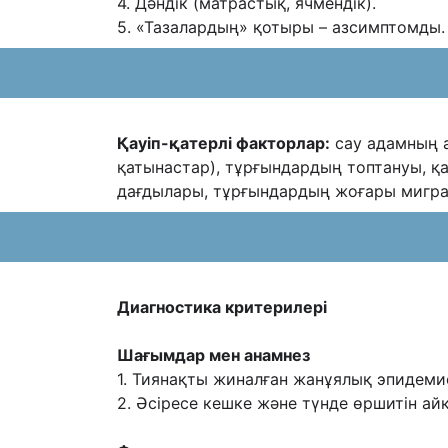
4. Дəндік (матрастық, ячмендік).
5. «Тазалардың» қотыры – азсимптомды.
Қауіп-қатерлі факторлар:
сау адамның а
қатынастар), тұрғындардың топтануы,
қ
дағдылары, тұрғындардың жоғары мигра
Диагностика критерилері
Шағымдар мен анамнез
1. Тиянақты жиналған жанұялық эпидеми
2. Əсіресе кешке жəне түнде өршитін ай