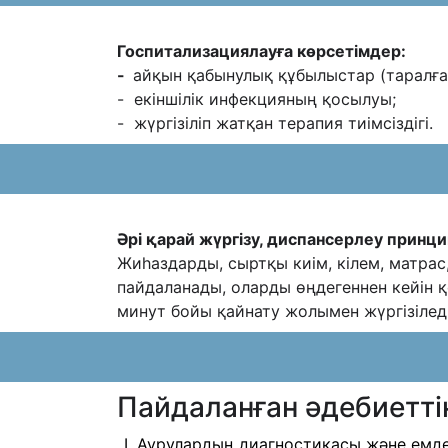
Госпитализациялауға көрсетімдер:
-
айқын қабынулық құбылыстар (таралға
- екіншілік
инфекцияның қосылуы;
- жүргізіліп жатқан терапия тиімсіздігі.
Әрі қарай жүргізу, диспансерлеу принци
Жиһаздарды, сыртқы киім, кілем, матра
пайдаланады, оларды өңдегеннен кейін
қ
минут бойы қайнату жолымен жүргізіледі
Пайдаланған әдебиеттің
Аурулардың диагностикасы және емде