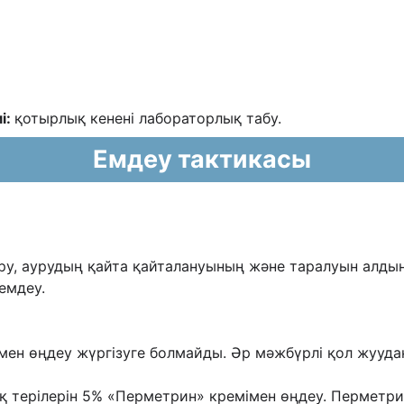
і:
қ
отырлық кенені лабораторлық табу.
Емдеу тактикасы
ру, аурудың қайта қайталануының жəне
таралуын алдын 
емдеу.
мен өңдеу жүргізуге болмайды. Əр мəжбүрлі қол
жуудан
ұлақ терілерін 5% «Перметрин» кремімен өңдеу.
Перметрин