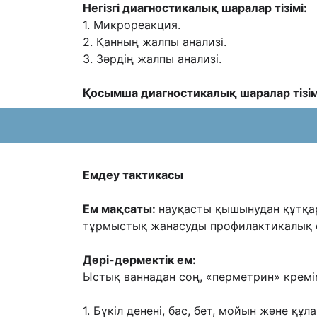
Негізгі диагностикалық шаралар тізімі:
1. Микрореакция.
2. Қанның жалпы анализі.
3. Зəрдің жалпы анализі.
Қосымша диагностикалық шаралар тізім
Емдеу тактикасы
Ем мақсаты:
науқасты қышынудан құтқа
тұрмыстық жанасуды
профилактикалық 
Дəрі-дəрмектік ем:
Ыстық ваннадан соң, «перметрин» кремі
1. Бүкіл денені, бас, бет, мойын жəне қ