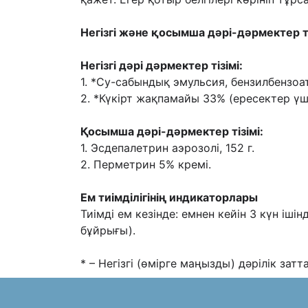
Негізгі жəне қосымша дəрі-дəрмектер ті
Негізгі дəрі дəрмектер тізімі:
1. *Су-сабындық эмульсия, бензилбензоа
2. *Күкірт жақпамайы 33% (ересектер үші
Қосымша дəрі-дəрмектер тізімі:
1. Эсдепалетрин аэрозолі, 152 г.
2. Перметрин 5% кремі.
Ем тиімділігінің индикаторлары
Тиімді ем кезінде: емнен кейін 3 күн іші
бұйрығы).
* – Негізгі (өмірге маңызды) дəрілік затт