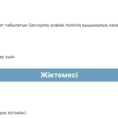
ып табылатын Sarcoptes scabiei
hominis қышымалық кене
ар үшін
Жіктемесі
дың қотыры).