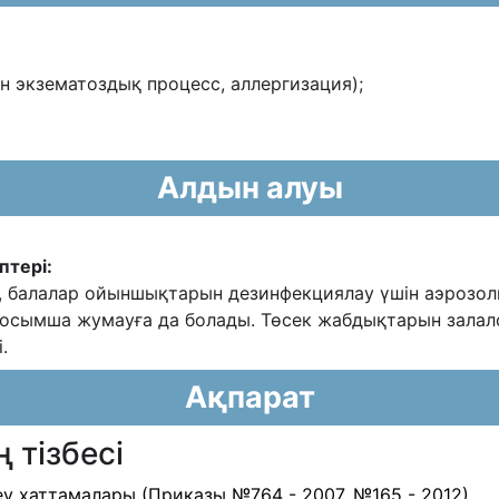
н экзематоздық процесс, аллергизация);
Алдын алуы
птері:
с, балалар ойыншықтарын дезинфекциялау үшін
аэрозол
осымша жумауға да болады. Төсек жабдықтарын зала
.
Ақпарат
 тізбесі
у хаттамалары (Приказы №764 - 2007, №165 - 2012)