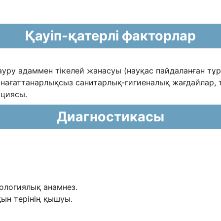
Қауіп-қатерлі факторлар
уру адаммен тікелей жанасуы (науқас
пайдаланған тұ
анағаттанарлықсыз санитарлық-гигиеналық жағдайлар, 
циясы.
Диагностикасы
ологиялық анамнез.
қын терінің қышуы.