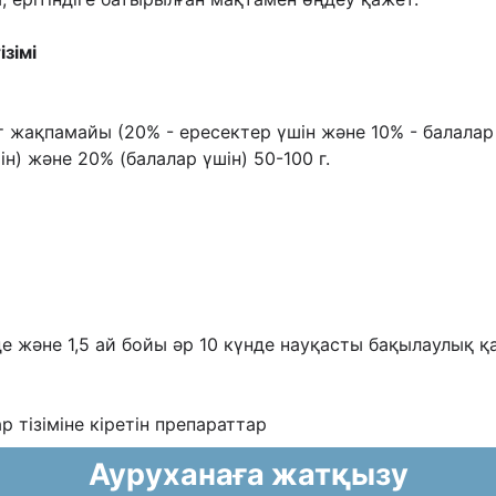
зімі
т жақпамайы (20% - ересектер үшін жəне 10% -
балалар 
н) жəне 20% (балалар үшін) 50-100 г.
нде жəне 1,5 ай бойы əр 10 күнде науқасты
бақылаулық қ
ар тізіміне кіретін препараттар
Ауруханаға жатқызу