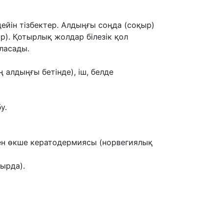
ейін тізбектер. Алдыңғы соңда (соқыр)
бар). Қотырлық жолдар
білезік қол
ласады.
 алдыңғы бетінде), іш, белде
у.
ен өкше кератодермиясы (норвегиялық
тырда).