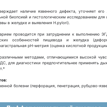
ерждает наличие язвенного дефекта, уточняет его 
льной биопсией и гистологическим исследованием для
вы в желудке и выявления Н.pylori).
барием проводится при затруднении к выполнению Э
ских особенностей пищевода и желудка (деформ
агастральная рН-метрия (оценка кислотной продукции
ь различными методами, отличающимися высокой чувс
ДС, для диагностики предпочтительнее применять дых
т.*
тов:
венной болезни (перфорация, пенетрация, рубцово-язв