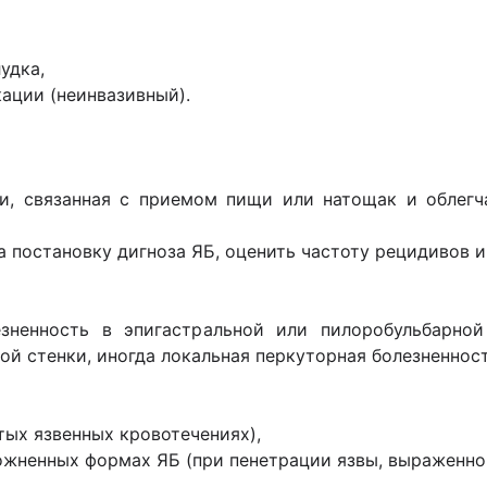
удка,
кации (неинвазивный).
ии, связанная с приемом пищи или натощак и облег
на постановку дигноза ЯБ, оценить частоту рецидивов 
зненность в эпигастральной или пилоробульбарно
й стенки, иногда локальная перкуторная болезненнос
тых язвенных кровотечениях),
ожненных формах ЯБ (при пенетрации язвы, выраженно