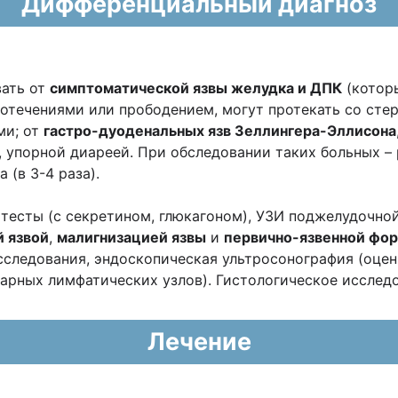
Дифференциальный диагноз
вать от
симптоматической язвы желудка и ДПК
(которы
течениями или прободением, могут протекать со стер
ми; от
гастро-дуоденальных язв Зеллингера-Эллисона
 упорной диареей. При обследовании таких больных –
 (в 3-4 раза).
тесты (с секретином, глюкагоном), УЗИ поджелудочно
 язвой
,
малигнизацией язвы
и
первично-язвенной фор
сследования, эндоскопическая ультросонография (оце
нарных лимфатических узлов). Гистологическое исследо
Лечение