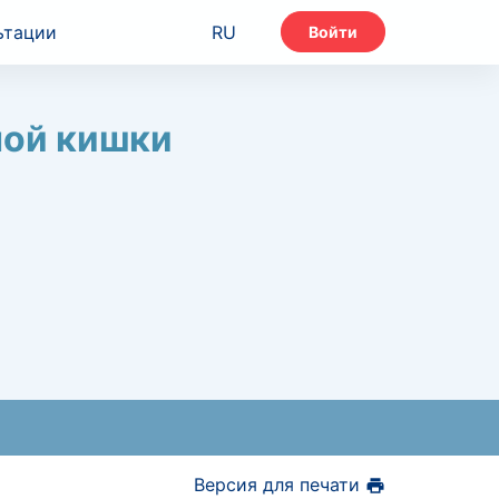
ьтации
RU
Войти
ной кишки
Версия для печати