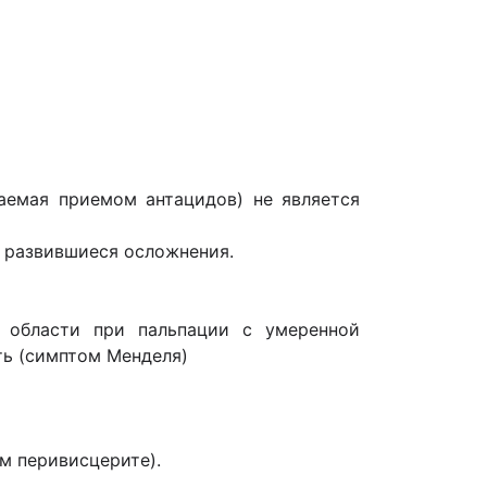
чаемая приемом антацидов) не является
и развившиеся осложнения.
й области при пальпации с умеренной
ть (симптом Менделя)
м перивисцерите).