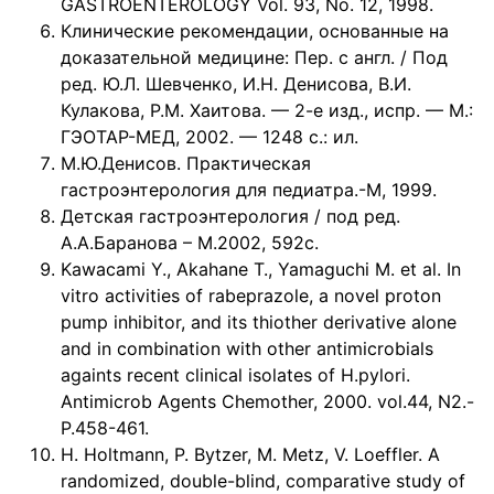
GASTROENTEROLOGY Vol. 93, No. 12, 1998.
Клинические рекомендации, основанные на
доказательной медицине: Пер. с англ. / Под
ред. Ю.Л. Шевченко, И.Н. Денисова, В.И.
Кулакова, Р.М. Хаитова. — 2-е изд., испр. — М.:
ГЭОТАР-МЕД, 2002. — 1248 с.: ил.
М.Ю.Денисов. Практическая
гастроэнтерология для педиатра.-М, 1999.
Детская гастроэнтерология / под ред.
А.А.Баранова – М.2002, 592с.
Kawacami Y., Akahane T., Yamaguchi M. et al. In
vitro activities of rabeprazole, a novel proton
pump inhibitor, and its thiother derivative alone
and in combination with other antimicrobials
againts recent clinical isolates of H.pylori.
Antimicrob Agents Chemother, 2000. vol.44, N2.-
P.458-461.
H. Holtmann, P. Bytzer, M. Metz, V. Loeffler. A
randomized, double-blind, comparative study of