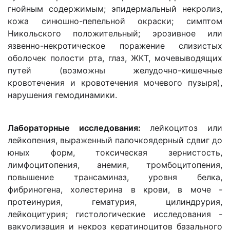
гнойным содержимым; эпидермальный некролиз,
кожа синюшно-пепельной окраски; симптом
Никольского положительный; эрозивное или
язвенно-некротическое поражение слизистых
оболочек полости рта, глаз, ЖКТ, мочевыводящих
путей (возможны желудочно-кишечные
кровотечения и кровотечения мочевого пузыря),
нарушения гемодинамики.
Лабораторные исследования:
лейкоцитоз или
лейкопения, выраженный палочкоядерный сдвиг до
юных форм, токсическая зернистость,
лимфоцитопения, анемия, тромбоцитопения,
повышение трансаминаз, уровня белка,
фибриногена, холестерина в крови, в моче -
протеинурия, гематурия, цилиндрурия,
лейкоцитурия; гистологические исследования -
вакуолизация и некроз кератиноцитов базального