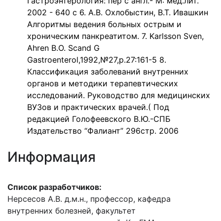
Гастроэнтерология: пер с англ.- М: мед.лит.
2002 - 640 с 6. А.В. Охлобыстин, В.Т. Ивашкин
Алгоритмы ведения больных острым и
хроническим панкреатитом. 7. Karlsson Sven,
Ahren B.O. Scand G
Gastroenterol,1992,№27,p.27:161-5 8.
Классификация заболеваний внутренних
органов и методики терапевтических
исследований. Руководство для медицинских
ВУЗов и практических врачей.( Под
редакцией Голофеевского В.Ю.-СПБ
Издательство “Фалиант” 296стр. 2006
Информация
Список разработчиков:
Нерсесов А.В. д.м.н., профессор, кафедра
внутренних болезней, факультет