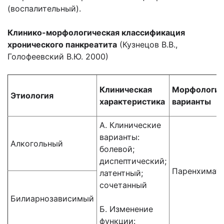
(воспалительный).
Клинико-морфологическая классификация
хронического панкреатита
(Кузнецов В.В.,
Голофеевский В.Ю. 2000)
Клиническая
Морфологич
Этиология
характеристика
варианты
А. Клинические
варианты:
Алкогольный
болевой;
диспептический;
Паренхимат
латентный;
сочетанный
Билиарнозависимый
Б. Изменение
функции: