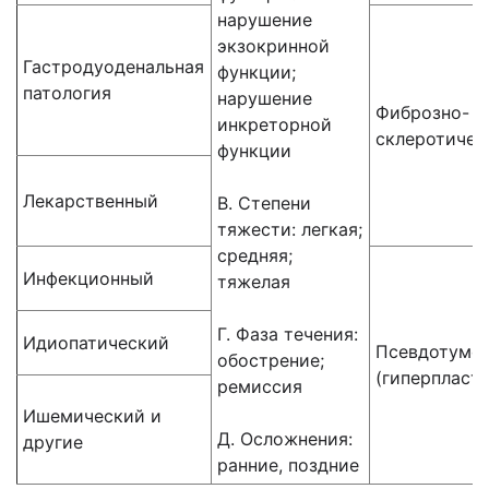
нарушение
экзокринной
Гастродуоденальная
функции;
патология
нарушение
Фиброзно-
инкреторной
склеротичес
функции
Лекарственный
В. Степени
тяжести: легкая;
средняя;
Инфекционный
тяжелая
Г. Фаза течения:
Идиопатический
Псевдотумо
обострение;
(гиперпласт
ремиссия
Ишемический и
Д. Осложнения:
другие
ранние, поздние