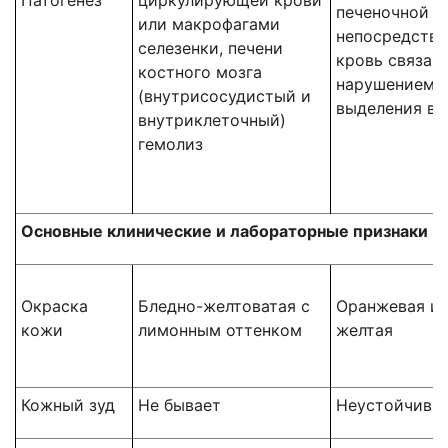
Патогенез
циркулирующей крови
печеночной к
или макрофагами
непосредстве
селезенки, печени
кровь связано
костного мозга
нарушением е
(внутрисосудистый и
выделения в 
внутриклеточный)
гемолиз
Основные клинические и лабораторные признаки
Окраска
Бледно-желтоватая с
Оранжевая и
кожи
лимонным оттенком
желтая
Кожный зуд
Не бывает
Неустойчивы