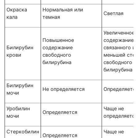
Окраска
Нормальная или
Светлая
кала
темная
Увеличенное
Повышенное
содержание
Билирубин
содержание
связанного и 
крови
свободного
меньшей степ
билирубина
свободного
билирубина
Билирубин
Не определяется
Определяетс
мочи
Уробилин
Чаще не
Определяется
мочи
определяется
Стеркобилин
Чаще не
Определяется