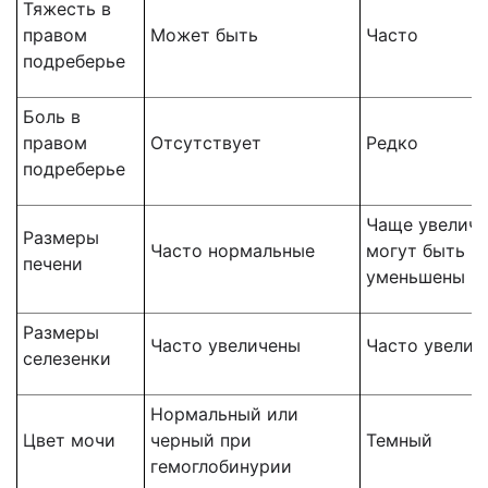
Тяжесть в
правом
Может быть
Часто
подреберье
Боль в
правом
Отсутствует
Редко
подреберье
Чаще увеличе
Размеры
Часто нормальные
могут быть
печени
уменьшены
Размеры
Часто увеличены
Часто увелич
селезенки
Нормальный или
Цвет мочи
черный при
Темный
гемоглобинурии