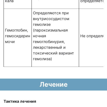
кала
определяется
Определяются при
внутрисосудистом
гемолизе
Гемоглобин,
(пароксизмальная
гемосидерин
ночная
Не определяе
мочи
гемоглобинурия,
лекарственный и
токсический вариант
гемолиза)
Лечение
Тактика лечения