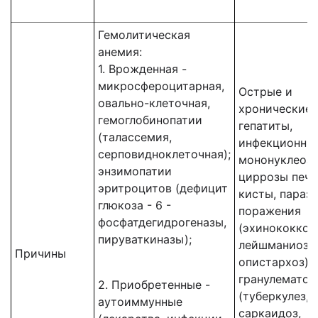
Гемолитическая
анемия:
1. Врожденная -
микросфероцитарная,
Острые и
овально-клеточная,
хронические
гемоглобинопатии
гепатиты,
(талассемия,
инфекционны
серповидноклеточная);
мононуклеоз,
энзимопатии
циррозы пече
эритроцитов (дефицит
кисты, параз
глюкоза - 6 -
поражения
фосфатдегидрогеназы,
(эхинококкоз,
пируваткиназы);
лейшманиоз,
Причины
опистархоз),
гранулематоз
2. Приобретенные -
(туберкулез,
аутоиммунные
саркаидоз,