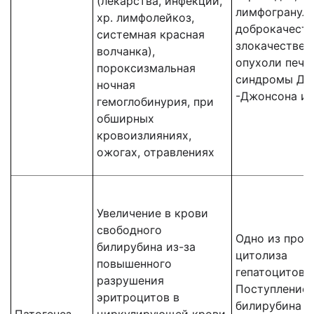
(лекарства, инфекции,
лимфогрануле
хр. лимфолейкоз,
доброкачеств
системная красная
злокачествен
волчанка),
опухоли пече
пороксизмальная
синдромы Да
ночная
-Джонсона и 
гемоглобинурия, при
обширных
кровоизлияниях,
ожогах, отравлениях
Увеличение в крови
свободного
Одно из проя
билирубина из-за
цитолиза
повышенного
гепатоцитов.
разрушения
Поступление 
эритроцитов в
билирубина и