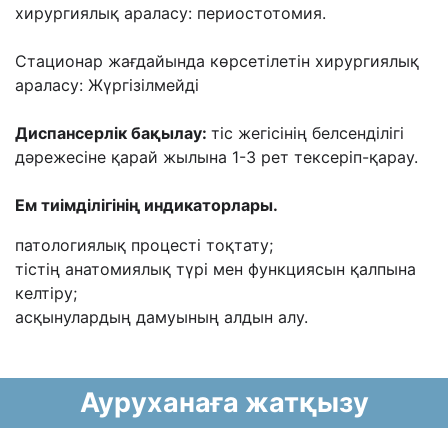
хирургиялық араласу: периостотомия.
Стационар жағдайында көрсетілетін хирургиялық
араласу: Жүргізілмейді
Диспансерлік бақылау:
тіс жегісінің белсенділігі
дәрежесіне қарай жылына 1-3 рет тексеріп-қарау.
Ем тиімділігінің индикаторлары.
патологиялық процесті тоқтату;
тістің анатомиялық түрі мен функциясын қалпына
келтіру;
асқынулардың дамуының алдын алу.
Ауруханаға жатқызу