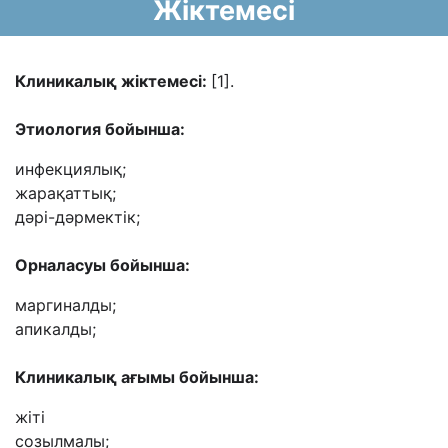
Жіктемесі
Клиникалық жіктемесі:
[1].
Этиология бойынша:
инфекциялық;
жарақаттық;
дәрі-дәрмектік;
Орналасуы бойынша:
маргиналды;
апикалды;
Клиникалық ағымы бойынша:
жіті
созылмалы;