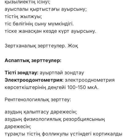
қызылиектің ісінуі;
ауыспалы қыртыстағы ауырсыну;
тістің жылжуы;
тіс бөлігінің сыну мүмкіндігі.
тіске жанасқан кезде күрт ауырсыну.
Зертханалық зерттеулер. Жоқ
Аспаптық зерттеулер:
Тісті зондтау:
ауыртпай зондтау
Электроодонтометрия:
электрооднометрия
көрсеткіштерінің деңгейі 100-150 мкА.
Рентгенологиялық зерттеу:
азудың қалыптасу дәрежесін;
азудың физиологиялық резорбциясының
дәрежесін;
тұрақты тістің фолликулы үстіндегі кортикалды