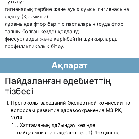
тұтыну;
гигиеналық тәрбие және ауыз қуысы гигиенасына
оқыту (Қосымша);
құрамында фтор бар тіс пасталарын (суда фтор
тапшы болған кезде) қолдану;
фиссурларды және көрінбейтін шұңқырларды
профилактикалық бітеу.
Ақпарат
Пайдаланған әдебиеттің
тізбесі
Протоколы заседаний Экспертной комиссии по
вопросам развития здравоохранения МЗ РК,
2014
. Хаттаманың дайындау кезінде
пайдалынылған әдебиеттер: 1) Лекции по