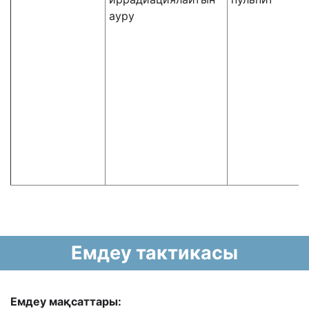
ауру
Емдеу тактикасы
Емдеу мақсаттары: