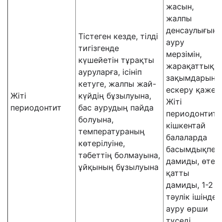
жасын,
жалпы
денсаулығын,
Тістеген кезде, тілді
ауру
тигізгенде
мерзімін,
күшейетін тұрақты
жарақаттық
ауруларға, ісініп
зақымдарын
кетуге, жалпы жай-
ескеру қажет.
Жіті
күйдің бұзылуына,
Жіті
периодонтит
бас аурудың пайда
периодонтит
болуына,
кішкентай
температураның
балаларда
көтерілуіне,
басымдықпен
тәбеттің болмауына,
дамиды, өте
ұйқының бұзылуына
қатты
дамиды, 1-2
тәулік ішінде
ауру өрши
түседі