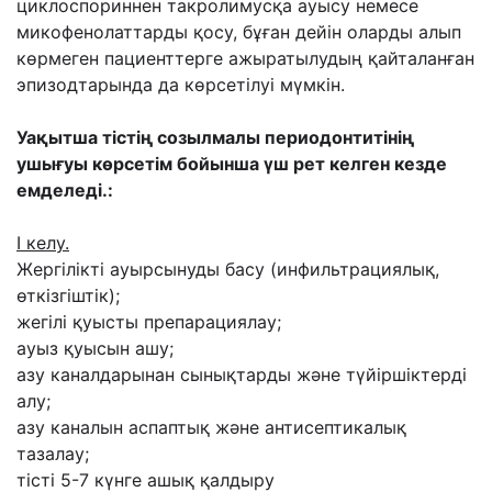
циклоспориннен такролимусқа ауысу немесе
микофенолаттарды қосу, бұған дейін оларды алып
көрмеген пациенттерге ажыратылудың қайталанған
эпизодтарында да көрсетілуі мүмкін.
Уақытша тістің созылмалы периодонтитінің
ушығуы көрсетім бойынша үш рет келген кезде
емделеді.:
І келу.
Жергілікті ауырсынуды басу (инфильтрациялық,
өткізгіштік);
жегілі қуысты препарациялау;
ауыз қуысын ашу;
азу каналдарынан сынықтарды және түйіршіктерді
алу;
азу каналын аспаптық және антисептикалық
тазалау;
тісті 5-7 күнге ашық қалдыру