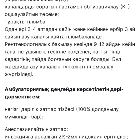
каналдарды соратын пастамен обтурациялау (КГ)
оқшаулайтын төсеме;
тұрақты пломба
Одан әрі 2-4 аптадан кейін және кейіннен әрбір 3 ай
сайын азу каналы қайта пломбаланады.
Рентгенологиялық бақылау кезінде 9-12 айдан кейін
ғана тіс ұшының тесігіне көлденең қатты тінді
кедергінің пайда болғанын көруге болады. Бұл
жағдайда азу каналын түпкілікті пломбалау
жүргізіледі.
Амбулаториялық деңгейде көрсетілетін дәрі-
дәрмектік ем:
негізгі дәрілік заттар тізбесі (100% қолданылу
мүмкіндігі бар):
Анестезиялайтын заттар:
инъекцияға арналған 2%-2мл лидокаин ерітіндісі;