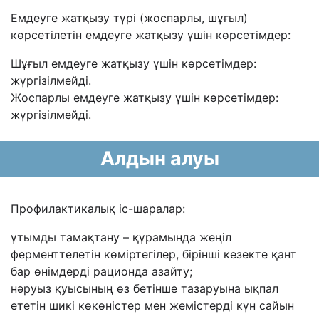
Емдеуге жатқызу түрі (жоспарлы, шұғыл)
көрсетілетін емдеуге жатқызу үшін көрсетімдер:
Шұғыл емдеуге жатқызу үшін көрсетімдер:
жүргізілмейді.
Жоспарлы емдеуге жатқызу үшін көрсетімдер:
жүргізілмейді.
Алдын алуы
Профилактикалық іс-шаралар:
ұтымды тамақтану – құрамында жеңіл
ферменттелетін көміртегілер, бірінші кезекте қант
бар өнімдерді рационда азайту;
нәруыз қуысының өз бетінше тазаруына ықпал
ететін шикі көкөністер мен жемістерді күн сайын