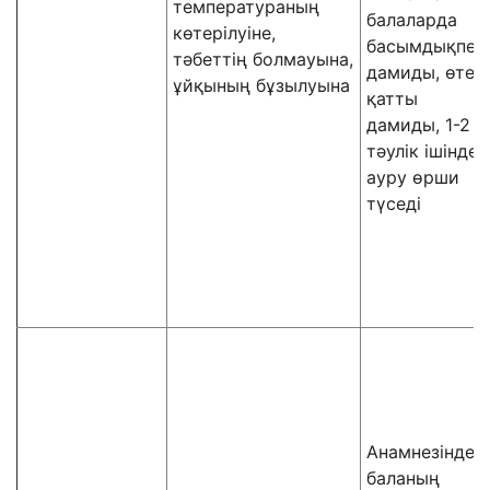
температураның
балаларда
көтерілуіне,
басымдықпен
тәбеттің болмауына,
дамиды, өте
ұйқының бұзылуына
қатты
дамиды, 1-2
тәулік ішінде
ауру өрши
түседі
Анамнезінде
баланың