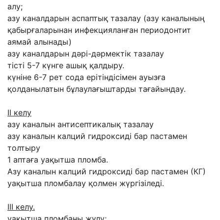
алу;
азу каналдарын аспаптық тазалау (азу каналының
қабырғаларынан инфекцияланған периодонтит
аямай алынады)
азу каналдарын дәрі-дәрмектік тазалау
тісті 5-7 күнге ашық қалдыру.
күніне 6-7 рет сода ерітіндісімен ауызға
қолданылатын бұлаулағыштарды тағайындау.
ІІ келу
азу каналын антисептикалық тазалау
азу каналын калций гидроксиді бар пастамен
толтыру
1 аптаға уақытша пломба.
Азу каналын калций гидроксиді бар пастамен (КГ)
уақытша пломбалау қолмен жүргізіледі.
ІІІ келу.
уақытша пломбаны жұлу;