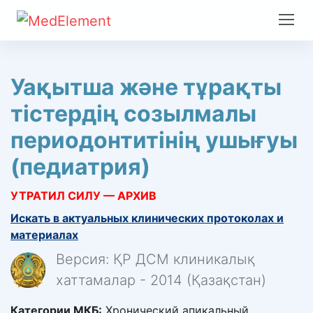
Уақытша және тұрақты
тістердің созылмалы
периодонтитінің ушығуы
(педиатрия)
УТРАТИЛ СИЛУ — АРХИВ
Искать в актуальных клинических протоколах и
материалах
Версия: ҚР ДСМ клиникалық
хаттамалар - 2014 (Қазақстан)
Категории МКБ:
Хронический апикальный