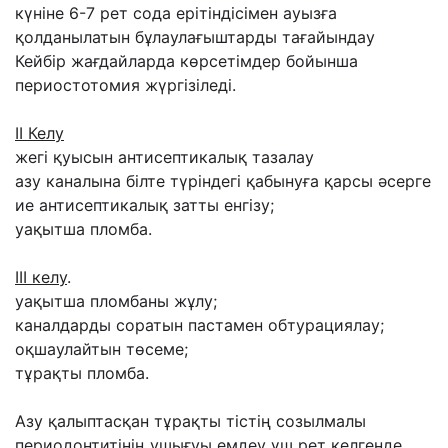
күніне 6-7 рет сода ерітіндісімен ауызға
қолданылатын бұлаулағыштарды тағайындау
Кейбір жағдайларда көрсетімдер бойынша
периостотомия жүргізіледі.
ІІ Келу
жегі қуысын антисептикалық тазалау
азу каналына білте түріндегі қабынуға қарсы әсерге
ие антисептикалық затты енгізу;
уақытша пломба.
ІІІ келу
.
уақытша пломбаны жұлу;
каналдарды соратын пастамен обтурациялау;
оқшаулайтын төсеме;
тұрақты пломба.
Азу қалыптасқан тұрақты тістің созылмалы
периодонтитінің ушығуы емдеу үш рет келгенде