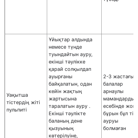
Ұйықтар алдында
немесе түнде
туындайтын ауру,
екінші тәулікке
қарай солқылдап
ауырғаны
2-3 жастағы
байқалатын, одан
балалар
кейін жақтың
арнаулы
Уақытша
жартысына
мамандардың
тістердің жіті
таралатын ауру .
есебінде жоқ,
пульпиті
Екінші тәулікте
бұрын бұл тіс
баланың дене
ауруы
қызуының
болмаған
көтерілуіне,