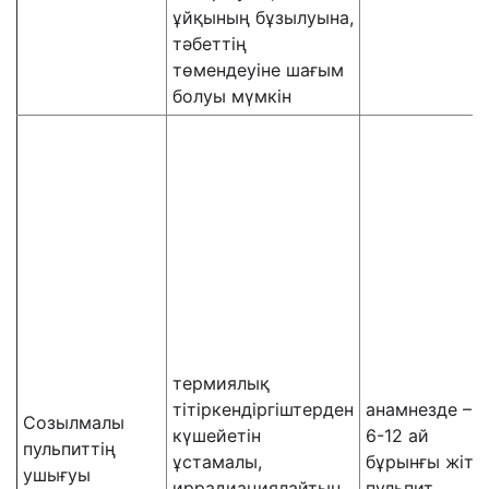
ұйқының бұзылуына,
тәбеттің
төмендеуіне шағым
болуы мүмкін
термиялық
тітіркендіргіштерден
анамнезде –
Созылмалы
күшейетін
6-12 ай
пульпиттің
ұстамалы,
бұрынғы жіті
ушығуы
иррадиациялайтын
пульпит