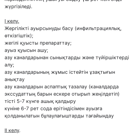
жүргізіледі.
І келу.
Жергілікті ауырсынуды басу (инфильтрациялық,
өткізгіштік);
жегілі қуысты препараттау;
ауыз қуысын ашу;
азу каналдарынан сынықтарды және түйіршіктерді
алу;
азу каналдарының жұмыс істейтін ұзақтығын
анықтау
азу каналдарын аспаптық тазалау (каналдарда
экссудаттың барын ескере отырып жеңілдетіп)
тісті 5-7 күнге ашық қалдыру
күніне 6-7 рет сода ерітіндісімен ауызға
қолданылатын бұлаулағыштарды тағайындау
ІІ келу
.