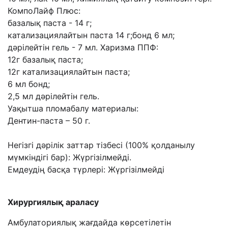
КомпоЛайф Плюс:
базалық паста - 14 г;
катализациялайтын паста 14 г;бонд 6 мл;
дәрілейтін гель - 7 мл. Харизма ППФ:
12г базалық паста;
12г катализациялайтын паста;
6 мл бонд;
2,5 мл дәрілейтін гель.
Уақытша пломабалу материалы:
Дентин-паста – 50 г.
Негізгі дәрілік заттар тізбесі (100% қолданылу
мүмкіндігі бар): Жүргізілмейді.
Емдеудің басқа түрлері: Жүргізілмейді
Хирургиялық араласу
Амбулаториялық жағдайда көрсетілетін