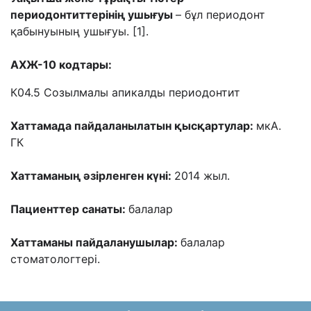
периодонтиттерінің ушығуы
– бұл периодонт
қабынуының ушығуы. [1].
АХЖ-10 кодтары:
К04.5 Созылмалы апикалды периодонтит
Хаттамада пайдаланылатын қысқартулар:
мкА.
ГК
Хаттаманың әзірленген күні:
2014 жыл.
Пациенттер санаты:
балалар
Хаттаманы пайдаланушылар:
балалар
стоматологтері.