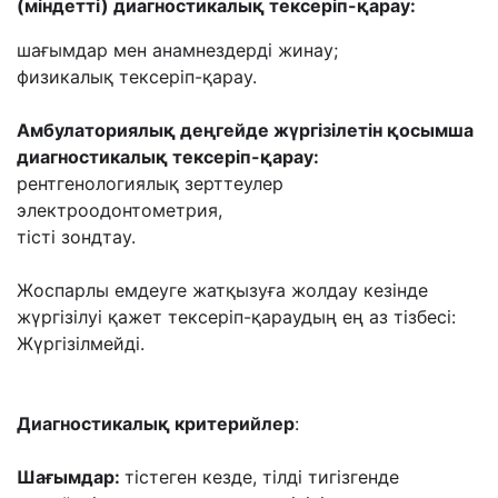
(міндетті) диагностикалық тексеріп-қарау:
шағымдар мен анамнездерді жинау;
физикалық тексеріп-қарау.
Амбулаториялық деңгейде жүргізілетін қосымша
диагностикалық тексеріп-қарау:
рентгенологиялық зерттеулер
электроодонтометрия,
тісті зондтау.
Жоспарлы емдеуге жатқызуға жолдау кезінде
жүргізілуі қажет тексеріп-қараудың ең аз тізбесі:
Жүргізілмейді.
Диагностикалық критерийлер
:
Шағымдар:
тістеген кезде, тілді тигізгенде