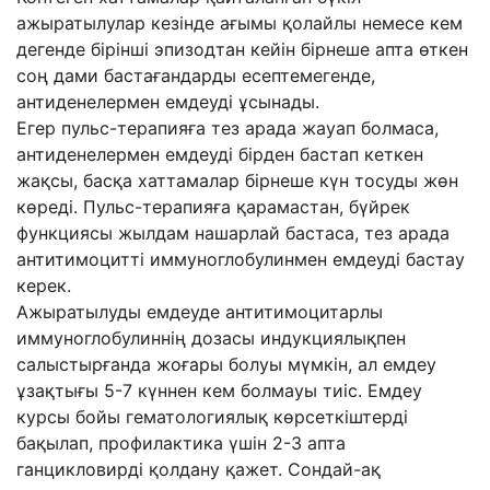
ажыратылулар кезінде ағымы қолайлы немесе кем
дегенде бірінші эпизодтан кейін бірнеше апта өткен
соң дами бастағандарды есептемегенде,
антиденелермен емдеуді ұсынады.
Егер пульс-терапияға тез арада жауап болмаса,
антиденелермен емдеуді бірден бастап кеткен
жақсы, басқа хаттамалар бірнеше күн тосуды жөн
көреді. Пульс-терапияға қарамастан, бүйрек
функциясы жылдам нашарлай бастаса, тез арада
антитимоцитті иммуноглобулинмен емдеуді бастау
керек.
Ажыратылуды емдеуде антитимоцитарлы
иммуноглобулиннің дозасы индукциялықпен
салыстырғанда жоғары болуы мүмкін, ал емдеу
ұзақтығы 5-7 күннен кем болмауы тиіс. Емдеу
курсы бойы гематологиялық көрсеткіштерді
бақылап, профилактика үшін 2-3 апта
ганцикловирді қолдану қажет. Сондай-ақ