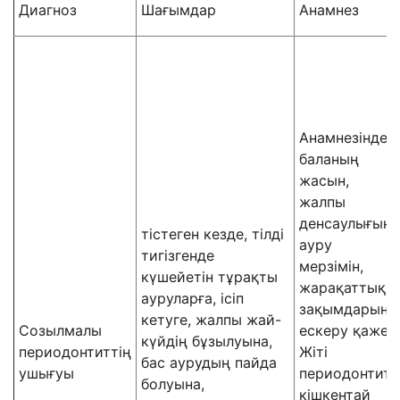
Диагноз
Шағымдар
Анамнез
Анамнезінде
баланың
жасын,
жалпы
денсаулығын,
тістеген кезде, тілді
ауру
тигізгенде
мерзімін,
күшейетін тұрақты
жарақаттық
ауруларға, ісіп
зақымдарын
кетуге, жалпы жай-
Созылмалы
ескеру қажет.
күйдің бұзылуына,
периодонтиттің
Жіті
бас аурудың пайда
ушығуы
периодонтит
болуына,
кішкентай