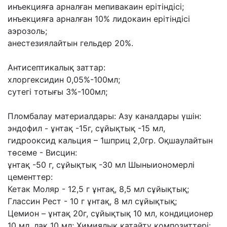
инъекцияға арналған мепивакаин ерітіндісі;
инъекцияға арналған 10% лидокаин ерітіндісі
аэрозоль;
анестезиялайтын гельдер 20%.
Антисептикалық заттар:
хлоргексидин 0,05%-100мл;
сутегі тотығы 3%-100мл;
Пломбалау материалдары: Азу каналдары үшін:
эндофил - ұнтақ -15г, сұйықтық -15 мл,
гидрооксид кальция – 1шприц 2,0гр. Оқшаулайтын
төсеме - Висцин:
ұнтақ -50 г, сұйықтық -30 мл Шыныиономерлі
цементтер:
Кетак Моляр - 12,5 г ұнтақ, 8,5 мл сұйықтық;
Глассин Рест - 10 г ұнтақ, 8 мл сұйықтық;
Цемион – ұнтақ 20г, сұйықтық 10 мл, кондиционер
10 мл, лак 10 мл; Химиялық қатайту композиттері: