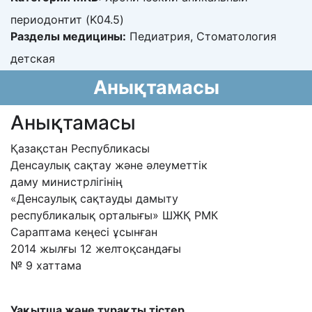
периодонтит (K04.5)
Разделы медицины:
Педиатрия, Стоматология
детская
Анықтамасы
Анықтамасы
Қазақстан Республикасы
Денсаулық сақтау және әлеуметтік
даму министрлігінің
«Денсаулық сақтауды дамыту
республикалық орталығы» ШЖҚ РМК
Сараптама кеңесі ұсынған
2014 жылғы 12 желтоқсандағы
№ 9 хаттама
Уақытша және тұрақты тістер