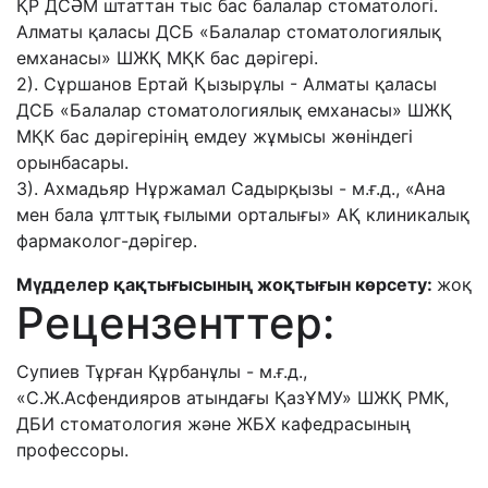
ҚР ДСӘМ штаттан тыс бас балалар стоматологі.
Алматы қаласы ДСБ «Балалар стоматологиялық
емханасы» ШЖҚ МҚК бас дәрігері.
2). Сұршанов Ертай Қызырұлы - Алматы қаласы
ДСБ «Балалар стоматологиялық емханасы» ШЖҚ
МҚК бас дәрігерінің емдеу жұмысы жөніндегі
орынбасары.
3). Ахмадьяр Нұржамал Садырқызы - м.ғ.д., «Ана
мен бала ұлттық ғылыми орталығы» АҚ клиникалық
фармаколог-дәрігер.
Мүдделер қақтығысының жоқтығын көрсету:
жоқ
Рецензенттер:
Супиев Тұрған Құрбанұлы - м.ғ.д.,
«С.Ж.Асфендияров атындағы ҚазҰМУ» ШЖҚ РМК,
ДБИ стоматология және ЖБХ кафедрасының
профессоры.