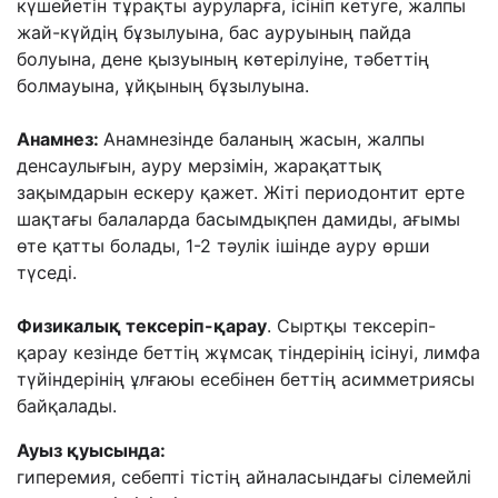
күшейетін тұрақты ауруларға, ісініп кетуге, жалпы
жай-күйдің бұзылуына, бас ауруының пайда
болуына, дене қызуының көтерілуіне, тәбеттің
болмауына, ұйқының бұзылуына.
Анамнез:
Анамнезінде баланың жасын, жалпы
денсаулығын, ауру мерзімін, жарақаттық
зақымдарын ескеру қажет. Жіті периодонтит ерте
шақтағы балаларда басымдықпен дамиды, ағымы
өте қатты болады, 1-2 тәулік ішінде ауру өрши
түседі.
Физикалық тексеріп-қарау
. Сыртқы тексеріп-
қарау кезінде беттің жұмсақ тіндерінің ісінуі, лимфа
түйіндерінің ұлғаюы есебінен беттің асимметриясы
байқалады.
Ауыз қуысында:
гиперемия, себепті тістің айналасындағы сілемейлі