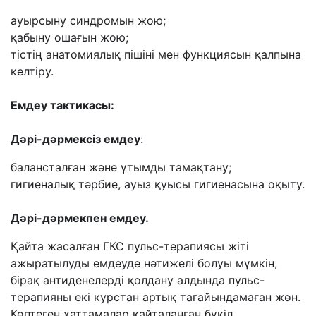
ауырсыну синдромын жою;
қабыну ошағын жою;
тістің анатомиялық пішіні мен функциясын қалпына
келтіру.
Емдеу тактикасы:
Дәрі-дәрмексіз емдеу
:
балансталған және ұтымды тамақтану;
гигиеналық тәрбие, ауыз қуысы гигиенасына оқыту.
Дәрі-дәрмекпен емдеу.
Қайта жасалған ГКС пульс-терапиясы жіті
ажыратылуды емдеуде нәтижелі болуы мүмкін,
бірақ антиденелерді қолдану алдында пульс-
терапияны екі курстан артық тағайындамаған жөн.
Көптеген хаттамалар қайталанған бүкіл