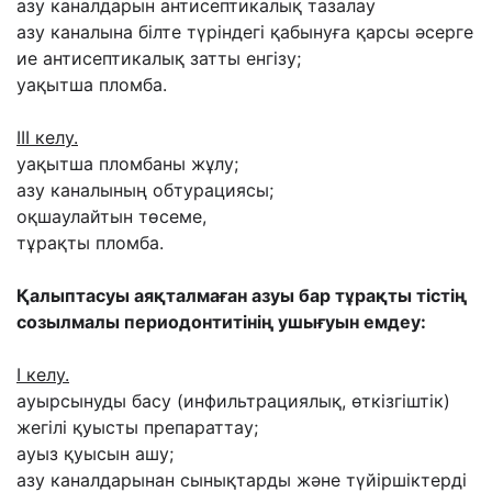
азу каналдарын антисептикалық тазалау
азу каналына білте түріндегі қабынуға қарсы әсерге
ие антисептикалық затты енгізу;
уақытша пломба.
ІІІ келу.
уақытша пломбаны жұлу;
азу каналының обтурациясы;
оқшаулайтын төсеме,
тұрақты пломба.
Қалыптасуы аяқталмаған азуы бар тұрақты тістің
созылмалы периодонтитінің ушығуын емдеу:
І келу.
ауырсынуды басу (инфильтрациялық, өткізгіштік)
жегілі қуысты препараттау;
ауыз қуысын ашу;
азу каналдарынан сынықтарды және түйіршіктерді