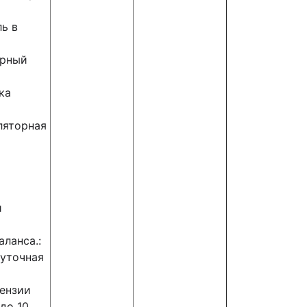
ль в
урный
ка
ляторная
и
ланса.:
суточная
ензии
до 10