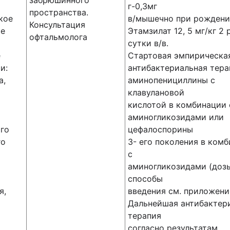
забрюшинного
г-0,3мг
пространства.
кое
в/мышечно при рождени
Консультация
ие
Этамзилат 12, 5 мг/кг 2 
офтальмолога
сутки в/в.
е
Стартовая эмпирическа
и:
антибактериальная тера
а,
аминопенициллины с
клавулановой
кислотой в комбинации 
аминогликозидами или
го
цефалоспорины
го
3- его поколения в ком
с
аминогликозидами (доз
способы
я,
введения см. приложени
Дальнейшая антибактер
терапия
согласно результатам