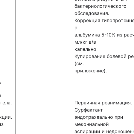
бактериологического
обследования.
Коррекция гипопротеине
р
альбумина 5-10% из рас
мл/кг в/в
капельно
Купирование болевой р
(см.
приложение).
,
ы
тела,
Первичная реанимация.
Сурфактант
кции.
эндотрахеально при
из
мекониальной
аспирации и недоношен