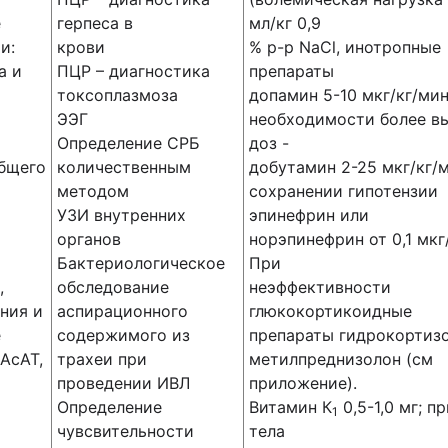
е
герпеса в
мл/кг 0,9
и:
крови
% р-р NaCl, инотропные
а и
ПЦР – диагностика
препараты
токсоплазмоза
допамин 5-10 мкг/кг/мин
ЭЭГ
необходимости более в
Определение СРБ
доз -
бщего
количественным
добутамин 2-25 мкг/кг/
методом
сохранении гипотензии
УЗИ внутренних
эпинефрин или
органов
норэпинефрин от 0,1 мкг
Бактериологическое
При
,
обследование
неэффективности
гния и
аспирационного
глюкокортикоидные
е
содержимого из
препараты гидрокортиз
 АсАТ,
трахеи при
метилпреднизолон (см
проведении ИВЛ
приложение).
Определение
Витамин К
0,5-1,0 мг; п
1
чувсвительности
тела