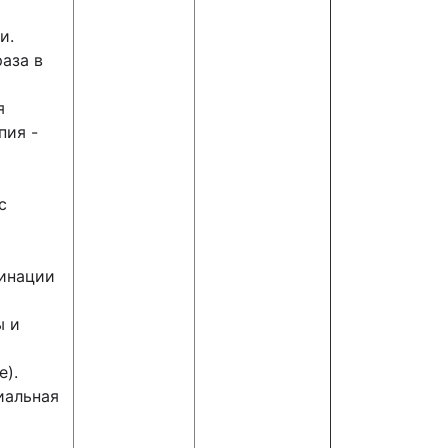
и.
раза в
я
пия -
с
бинации
ы и
е).
иальная