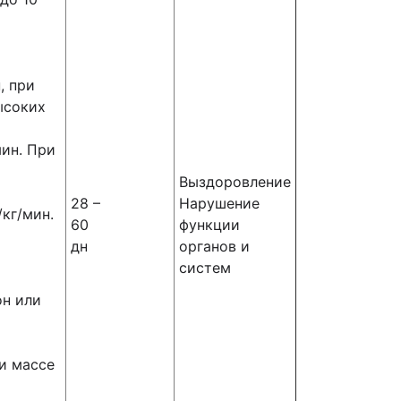
, при
ысоких
мин. При
Выздоровление
28 –
Нарушение
/кг/мин.
60
функции
дн
органов и
систем
он или
ри массе