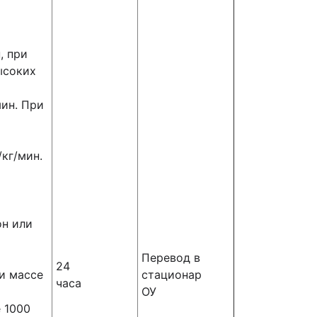
, при
ысоких
мин. При
/кг/мин.
он или
Перевод в
24
ри массе
стационар
часа
ОУ
е 1000