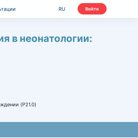
ьтации
RU
Войти
я в неонатологии:
ждении (P21.0)