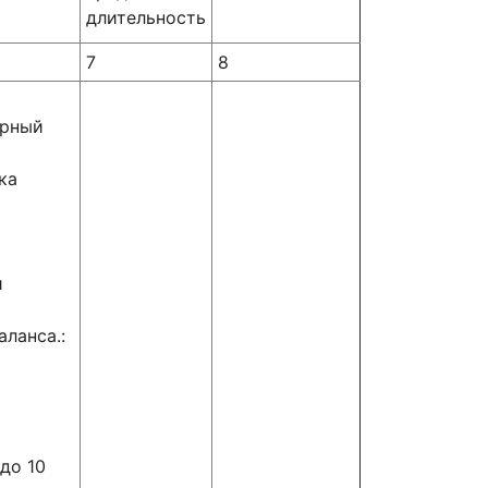
длительность
7
8
урный
ка
и
ланса.:
до 10