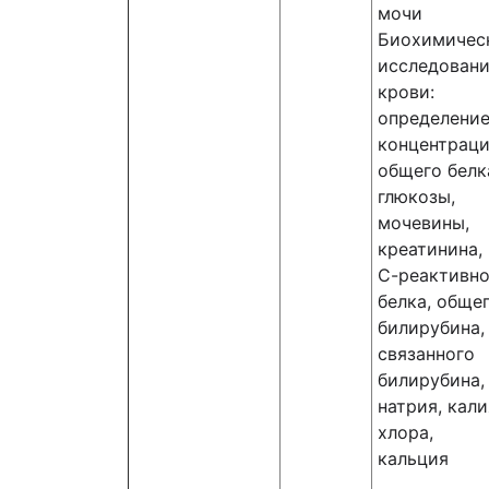
мочи
Биохимичес
исследован
крови:
определени
концентраци
общего белк
глюкозы,
мочевины,
креатинина,
С-реактивно
белка, обще
билирубина,
связанного
билирубина,
натрия, кали
хлора,
кальция