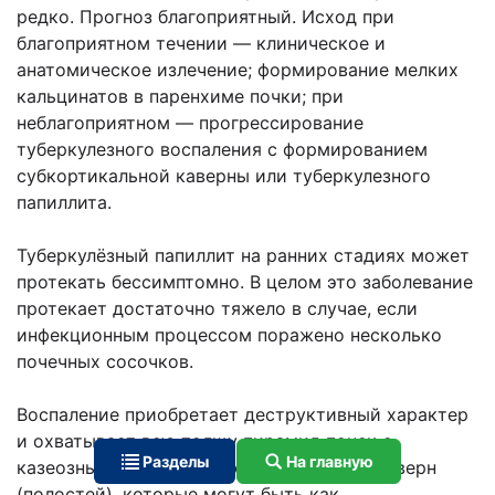
редко. Прогноз благоприятный. Исход при
благоприятном течении — клиническое и
анатомическое излечение; формирование мелких
кальцинатов в паренхиме почки; при
неблагоприятном — прогрессирование
туберкулезного воспаления с формированием
субкортикальной каверны или туберкулезного
папиллита.
Туберкулёзный папиллит на ранних стадиях может
протекать бессимптомно. В целом это заболевание
протекает достаточно тяжело в случае, если
инфекционным процессом поражено несколько
почечных сосочков.
Воспаление приобретает деструктивный характер
и охватывает всю толщу пирамид почек с
Разделы
На главную
казеозным распадом и формированием каверн
(полостей), которые могут быть как