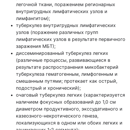
легочной ткани, поражением регионарных
внутригрудных лимфатических узлов и
лимфангитом);
туберкулез внутригрудных лимфатических
узлов (поражение различных групп
лимфатических узлов в результате первичного
заражения МБТ);
диссеминированный туберкулез легких
(различные процессы, развивающиеся в
результате распространения микобактерий
туберкулеза гематогенным, лимфогенным и
смешанным путями; протекает как острый,
подострый и хронический);
очаговый туберкулез легких (характеризуется
наличием фокусных образований до 1,0 см
диаметром продуктивного, экссудативного и
казеозного-некротического генеза,
локализующихся в одном или обоих легких и
занимающих 1-2 сегмента);