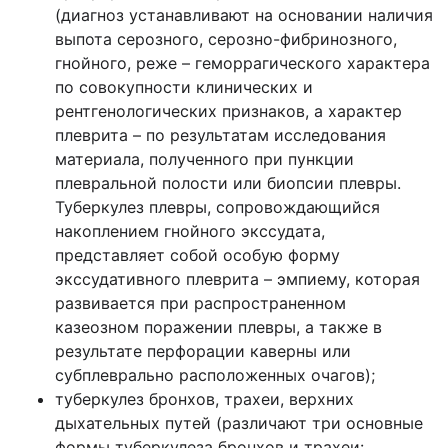
(диагноз устанавливают на основании наличия
выпота серозного, серозно-фибринозного,
гнойного, реже – геморрагического характера
по совокупности клинических и
рентгенологических признаков, а характер
плеврита – по результатам исследования
материала, полученного при пункции
плевральной полости или биопсии плевры.
Туберкулез плевры, сопровождающийся
накоплением гнойного экссудата,
представляет собой особую форму
экссудативного плеврита – эмпиему, которая
развивается при распространенном
казеозном поражении плевры, а также в
результате перфорации каверны или
субплеврально расположенных очагов);
туберкулез бронхов, трахеи, верхних
дыхательных путей (различают три основные
формы туберкулеза бронхов и трахеи: